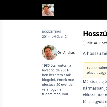
Skip to content
Hosszú
KÖZZÉTÉVE
2014. október 24.
Politika
Sz
Őri András
A hosszú hé
1980 óta rontom a
Ez a tartalo
levegőt, de 2001-
elavult vagy
ben kezdtem csak
blogolni. Ennek már
Március elejé
idestova 20 éve, de
hármasban jöt
valahogy nem
tudom megunni.
ekkora utat n
téllel együtt