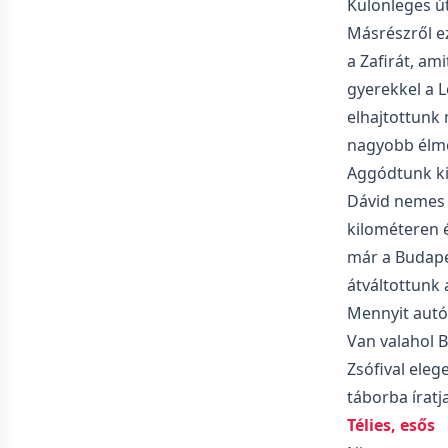
Különleges út
Másrészről ez
a Zafirát, a
gyerekkel a 
elhajtottunk
nagyobb élmé
Aggódtunk ki
Dávid nemes 
kilométeren 
már a Budapes
átváltottunk 
Mennyit autó
Van valahol B
Zsófival elege
táborba íratj
Télies, esős