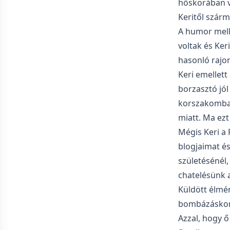
hőskorában vo
Keritől szárm
A humor melle
voltak és Ker
hasonló rajo
Keri emellett
borzasztó jól
korszakomban 
miatt. Ma ez
Mégis Keri a 
blogjaimat é
születésénél,
chatelésünk 
Küldött élmén
bombázáskor é
Azzal, hogy 