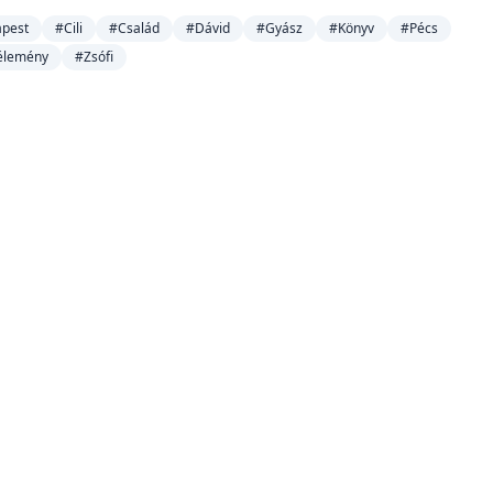
pest
#Cili
#Család
#Dávid
#Gyász
#Könyv
#Pécs
élemény
#Zsófi