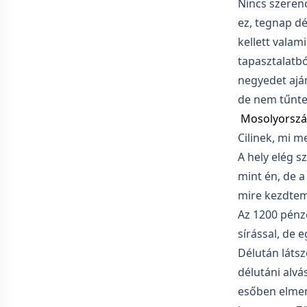
Nincs szerenc
ez, tegnap dé
kellett valam
tapasztalatbó
negyedet aján
de nem tűnte
Mosolyorsz
Cilinek, mi m
A hely elég s
mint én, de a
mire kezdtem 
Az 1200 pénze
sírással, de 
Délután látsz
délutáni alv
esőben elment