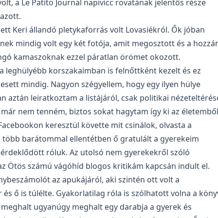
lt, a Le Patito Journal napivicc rovatának jelentős része
azott.
tt Keri állandó pletykaforrás volt Lovasiékról. Ők jóban
inek mindig volt egy két fotója, amit megosztott és a hozz
ngó kamaszoknak ezzel páratlan örömet okozott.
 a leghülyébb korszakaimban is felnőttként kezelt és ez
 esett mindig. Nagyon szégyellem, hogy egy ilyen hülye
aztán leiratkoztam a listájáról, csak politikai nézeteltérés
t már nem tenném, biztos sokat hagytam így ki az életemből
Facebookon keresztül követte mit csinálok, olvasta a
s több barátommal ellentétben ő gratulált a gyerekeim
 érdeklődött róluk. Az utolsó nem gyerekekről szóló
az Ötös számú vágóhíd blogos kritikám kapcsán indult el.
ybeszámolót az apukájáról, aki szintén ott volt a
s ő is túlélte. Gyakorlatilag róla is szólhatott volna a köny
ő meghalt ugyanúgy meghalt egy darabja a gyerek és