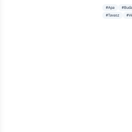
#Apa
#Buda
#Tavasz
#V