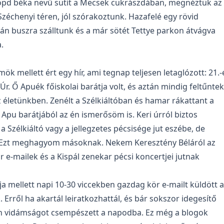
öpd béka nevű sütit a Mecsek cukrászdában, megnéztük az
 Széchenyi téren, jól szórakoztunk. Hazafelé egy rövid
án buszra szálltunk és a már sötét Tettye parkon átvágva
.
mök mellett ért egy hír, ami tegnap teljesen letaglózott: 21.
Úr. Ő Apuék főiskolai barátja volt, és aztán mindig feltűntek
z életünkben. Zenélt a Szélkiáltóban és hamar rákattant a
tt Apu barátjából az én ismerősöm is. Keri úrról biztos
 Szélkiáltó vagy a jellegzetes pécsisége jut eszébe, de
Ezt meghagyom másoknak. Nekem Keresztény Béláról az
ör e-mailek és a Kispál zenekar pécsi koncertjei jutnak
a mellett napi 10-30 viccekben gazdag kör e-mailt küldött 
 Erről ha akartál leiratkozhattál, és bár sokszor idegesítő
ban vidámságot csempészett a napodba. Ez még a blogok