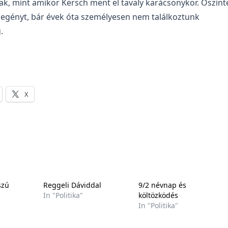
ak, mint amikor Kersch ment el tavaly karácsonykor. Őszint
egényt, bár évek óta személyesen nem találkoztunk
.
X
szú
Reggeli Dáviddal
9/2 névnap és
In "Politika"
költözködés
In "Politika"