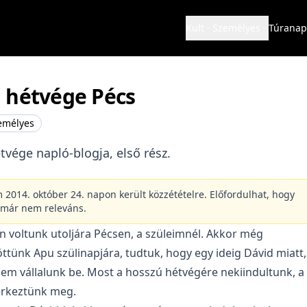
Kult
Személyes
Túranap
 hétvége Pécs
emélyes
tvége napló-blogja, első rész.
m 2014. október 24. napon került közzétételre. Előfordulhat, hogy
 már nem releváns.
n voltunk utoljára Pécsen, a szüleimnél. Akkor még
tünk Apu szülinapjára, tudtuk, hogy egy ideig Dávid miatt,
em vállalunk be. Most a hosszú hétvégére nekiindultunk, a
 érkeztünk meg.