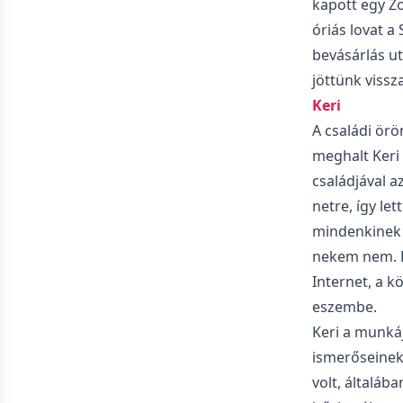
kapott egy Z
óriás lovat a
bevásárlás ut
jöttünk vissza
Keri
A családi örö
meghalt Keri 
családjával a
netre, így le
mindenkinek a
nekem nem. 
Internet, a k
eszembe.
Keri a munkáj
ismerőseinek.
volt, általá