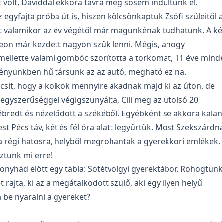
 volt, Dáviddal ekkora távra még sosem indultunk el.
 egyfajta próba út is, hiszen kölcsönkaptuk Zsófi szüleitől 
mit valamikor az év végétől már magunkénak tudhatunk. A ké
Leon már kezdett nagyon szűk lenni. Mégis, ahogy
 mellette valami gombóc szorította a torkomat, 11 éve mind
nyünkben hű társunk az az autó, megható ez na.
csit, hogy a kölkök mennyire akadnak majd ki az úton, de
egyszerűséggel végigszunyálta, Cili meg az utolsó 20
ébredt és nézelődött a székéből. Egyébként se akkora kala
t Pécs táv, két és fél óra alatt legyűrtük. Most Szekszárdn
a régi hatosra, helyből megrohantak a gyerekkori emlékek.
ztunk mi erre!
onyhád előtt egy tábla: Sötétvölgyi gyerektábor. Röhögtün
t rajta, ki az a megátalkodott szülő, aki egy ilyen helyű
a be nyaralni a gyereket?