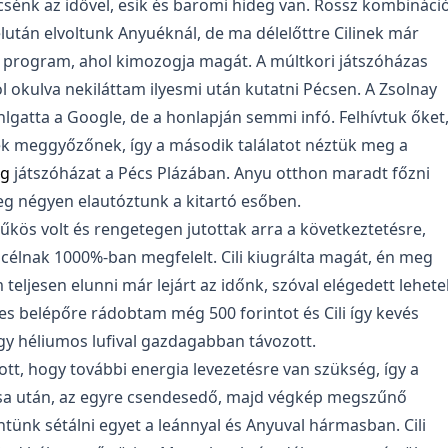
sénk az idővel, esik és baromi hideg van. Rossz kombináci
lután elvoltunk Anyuéknál, de ma délelőttre Cilinek már
i program, ahol kimozogja magát. A múltkori játszóházas
l okulva nekiláttam ilyesmi után kutatni Pécsen. A Zsolnay
lgatta a Google, de a honlapján semmi infó. Felhívtuk őket
k meggyőzőnek, így a második találatot néztük meg a
ág
játszóházat a Pécs Plázában. Anyu otthon maradt főzni
eg négyen elautóztunk a kitartó esőben.
zűkös volt és rengetegen jutottak arra a következtetésre,
 célnak 1000%-ban megfelelt. Cili kiugrálta magát, én meg
teljesen elunni már lejárt az időnk, szóval elégedett lehete
s belépőre rádobtam még 500 forintot és Cili így kevés
egy héliumos lufival gazdagabban távozott.
ott, hogy további energia levezetésre van szükség, így a
ása után, az egyre csendesedő, majd végkép megszűnő
ünk sétálni egyet a leánnyal és Anyuval hármasban. Cili