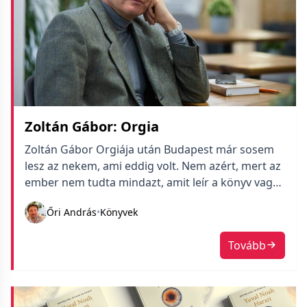
Zoltán Gábor: Orgia
Zoltán Gábor Orgiája után Budapest már sosem
lesz az nekem, ami eddig volt. Nem azért, mert az
ember nem tudta mindazt, amit leír a könyv vagy
talán mégis? Szemérmesen elmaszatolja
Őri András
•
Könyvek
mindenki az országban, hogy mit tettek, na jó:
tettünk, mi magyarok a nyilas időkben. Tanulunk
Tovább
ezt-azt róla, hallunk, olvashatunk a Dunába
lövésről, de csak úgy […]