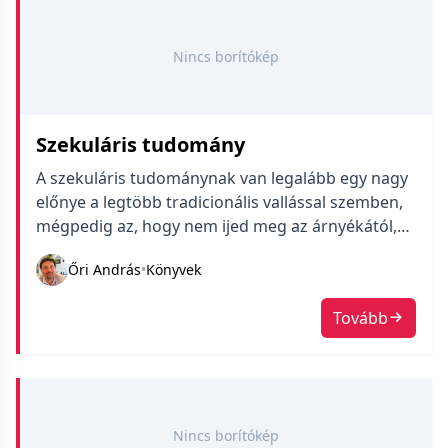
Nincs borítókép
Szekuláris tudomány
A szekuláris tudománynak van legalább egy nagy
előnye a legtöbb tradicionális vallással szemben,
mégpedig az, hogy nem ijed meg az árnyékától,
és alapjában véve hajlandó beismerni hibáit és
Őri András
•
Könyvek
vakfoltjait. Aki egy transzcendens hatalom által
feltárt abszolút igazságban hisz, az nem
Tovább
engedheti meg magának, hogy hibákat ismerjen
be, hiszen az az egész történetét lenullázná. Ha
viszont […]
Nincs borítókép