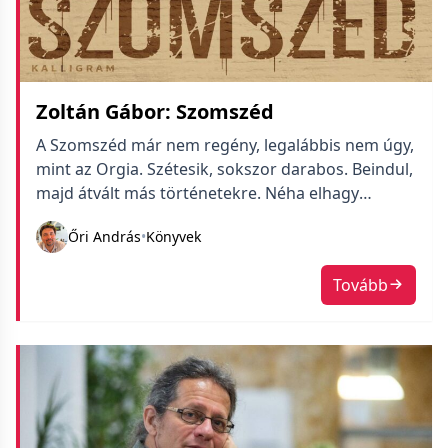
Zoltán Gábor: Szomszéd
A Szomszéd már nem regény, legalábbis nem úgy,
mint az Orgia. Szétesik, sokszor darabos. Beindul,
majd átvált más történetekre. Néha elhagy
szálakat, szereplőket, de a végére mégis összeáll.
Őri András
•
Könyvek
Benyomást ad, hiányérzetet. Tetszett ez a könyv
is, rádöbbentett, hogy sokszor magam is túl
Tovább
megengedő vagyok olyan dolgokban, amikben
nem szabad, mert soha nem tudhatjuk, hogy
hova vezetnek végül. Ami […]