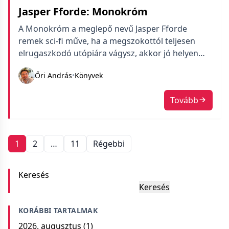
Jasper Fforde: Monokróm
A Monokróm a meglepő nevű Jasper Fforde
remek sci-fi műve, ha a megszokottól teljesen
elrugaszkodó utópiára vágysz, akkor jó helyen
jársz.
Őri András
•
Könyvek
Tovább
Bejegyzések
1
2
…
11
Régebbi
navigációja
Keresés
Keresés
KORÁBBI TARTALMAK
2026. augusztus
(1)