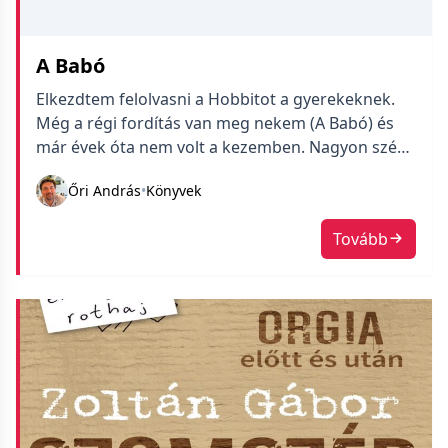
A Babó
Elkezdtem felolvasni a Hobbitot a gyerekeknek.
Még a régi fordítás van meg nekem (A Babó) és
már évek óta nem volt a kezemben. Nagyon szép
és jó humorú mese, mind a hárman nagyon
Őri András
•
Könyvek
élvezzük.
Tovább