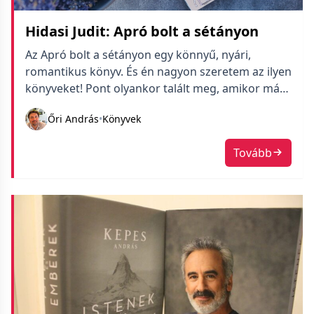
Hidasi Judit: Apró bolt a sétányon
Az Apró bolt a sétányon egy könnyű, nyári,
romantikus könyv. És én nagyon szeretem az ilyen
könyveket! Pont olyankor talált meg, amikor már
hónapok óta csak nehéz és deprimált
Őri András
•
Könyvek
szövegekkel zúztam magam.
Tovább