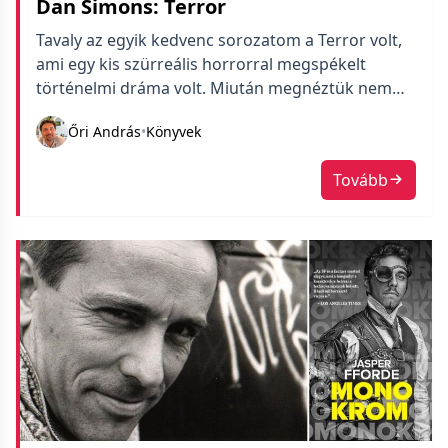
Dan Simons: Terror
Tavaly az egyik kedvenc sorozatom a Terror volt,
ami egy kis szürreális horrorral megspékelt
történelmi dráma volt. Miután megnéztük nem
sokkal letöltöttem az alapjául szolgáló könyvet is,
Őri András
•
Könyvek
betáraztam későbbi olvasásra. Most a Monokróm
után ennek láttam neki és elég hamar felfaltam.
Tovább
Nem állítom, hogy a könyv jobb, mint a sorozat,
de a fordítottját sem. Mindkettő […]