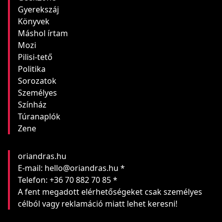
Gyerekszáj
Könyvek
Máshol írtam
Mozi
Pilisi-tető
Politika
Sorozatok
Személyes
Színház
Túranaplók
Zene
oriandras.hu
E-mail: hello@oriandras.hu *
Telefon: +36 70 882 70 85 *
A fent megadott elérhetőségeket csak személyes
célból vagy reklamáció miatt lehet keresni!