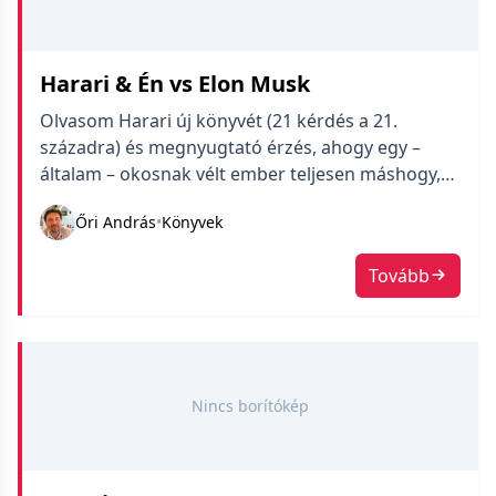
Harari & Én vs Elon Musk
Olvasom Harari új könyvét (21 kérdés a 21.
századra) és megnyugtató érzés, ahogy egy –
általam – okosnak vélt ember teljesen máshogy,
kevesebb Frankenstein komplexussal
Őri András
•
Könyvek
gondolkodik a mesterséges intelligenciáról. Az
főleg megnyugtató, hogy nem ő az egyetlen aki
Tovább
így véli (ellentétben például Elon Muskkal, akit
zseniális, de nem annyira okos embernek tartok).
Az viszont állati […]
Nincs borítókép