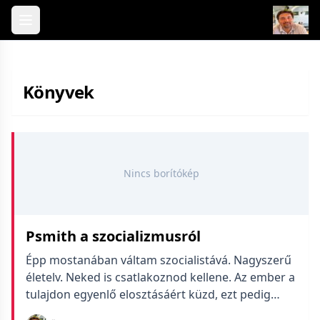
Skip to content
Könyvek
Nincs borítókép
Psmith a szocializmusról
Épp mostanában váltam szocialistává. Nagyszerű
életelv. Neked is csatlakoznod kellene. Az ember a
tulajdon egyenlő elosztásáért küzd, ezt pedig
azzal kezdi, hogy begyűjt mindent, ami a keze