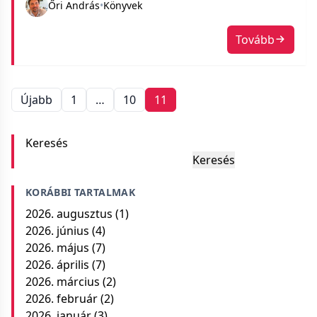
Őri András
•
Könyvek
ügyébe kerül, és jól ráül. (P. G. Wodehouse – Mike
és Psmith)
Tovább
Bejegyzések
Újabb
1
…
10
11
navigációja
Keresés
Keresés
KORÁBBI TARTALMAK
2026. augusztus
(1)
2026. június
(4)
2026. május
(7)
2026. április
(7)
2026. március
(2)
2026. február
(2)
2026. január
(3)