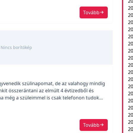
20
20
Tovább
20
20
20
20
20
Nincs borítókép
20
20
20
2
20
yvenedik szülinapomat, de az valahogy mindig
20
nkit összerántani az elmúlt 4 évtizedből és
20
ma még a szüleimmel is csak telefonon tudok
20
n ennek az idióta koronavírusnak. Azért jól
20
elületen, ahol csak elér szülinapi
20
20
Tovább
20