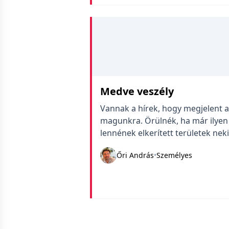
Medve veszély
Vannak a hírek, hogy megjelent 
magunkra. Örülnék, ha már ilyen 
lennének elkerített területek nek
hozzá. Az viszont nem tetszik, 
Őri András
•
Személyes
hogy veszélyes odamenni.