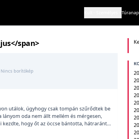
Kult
Személyes
Túranap
jus</span>
Ke
K
Nincs borítókép
20
20
20
20
20
yon utálok, úgyhogy csak tompán szűrődtek be
20
 a lányom oda nem állt mellém és mérgesen,
20
kezdte, hogy őt az öccse bántotta, hátrarántva
20
. Én, a borotválkozásra figyelve, úgy éreztem,
2
helyzeten, de őt ez nem elégítette […]