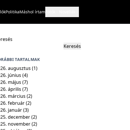
lók
Politika
Máshol írtam
Fotók
Novellák
resés
Keresés
ORÁBBI TARTALMAK
26. augusztus
(1)
26. június
(4)
26. május
(7)
26. április
(7)
26. március
(2)
26. február
(2)
26. január
(3)
25. december
(2)
025. november
(2)