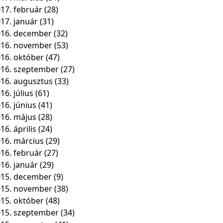
17. február
(28)
17. január
(31)
16. december
(32)
016. november
(53)
16. október
(47)
16. szeptember
(27)
16. augusztus
(33)
16. július
(61)
16. június
(41)
16. május
(28)
16. április
(24)
16. március
(29)
16. február
(27)
16. január
(29)
15. december
(9)
015. november
(38)
15. október
(48)
15. szeptember
(34)