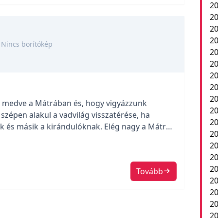
20
20
2
20
Nincs borítókép
20
20
20
20
20
a medve a Mátrában és, hogy vigyázzunk
20
szépen alakul a vadvilág visszatérése, ha
20
ik és másik a kirándulóknak. Elég nagy a Mátra
2
hogy megoldásként egyszerűen figyelmeztetnek,
20
20
20
Tovább
20
20
20
20