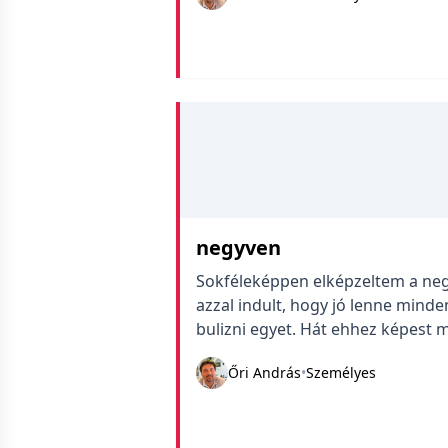
negyven
Sokféleképpen elképzeltem a neg
azzal indult, hogy jó lenne minde
bulizni egyet. Hát ehhez képest 
kapcsolatot tartani, köszönhetőe
Őri András
•
Személyes
indult a nap, a sógornőm minden f
köszöntéseket […]