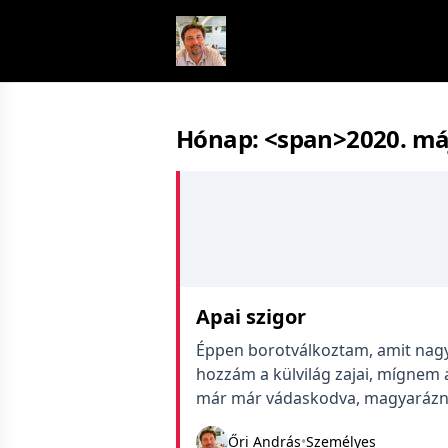
Skip to content
Hónap: <span>2020. má
Apai szigor
Éppen borotválkoztam, amit nag
hozzám a külvilág zajai, mígnem
már már vádaskodva, magyarázni 
a pizsama-felső nyakát fojtogatta
Őri András
•
Személyes
hogy kellő módon sopánkodtam a 