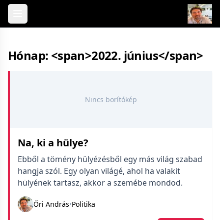
Skip to content
Hónap: <span>2022. június</span>
Nincs borítókép
Na, ki a hülye?
Ebből a tömény hülyézésből egy más világ szabad
hangja szól. Egy olyan világé, ahol ha valakit
hülyének tartasz, akkor a szemébe mondod.
Őri András
•
Politika