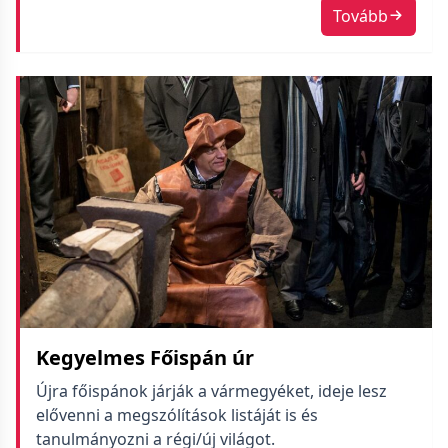
Tovább
Kegyelmes Főispán úr
Újra főispánok járják a vármegyéket, ideje lesz
elővenni a megszólítások listáját is és
tanulmányozni a régi/új világot.