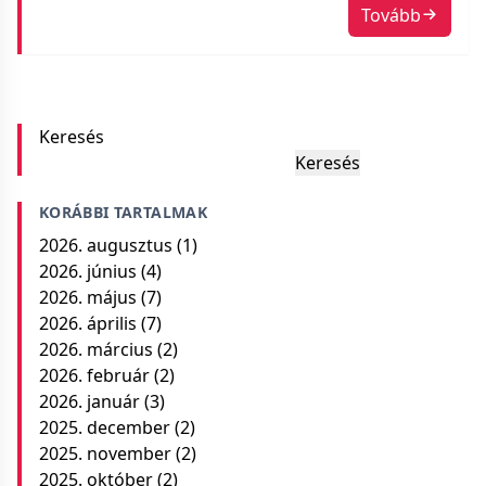
Tovább
jobboldali korrupció ellen, úgy harcolunk a bal- és
jobboldali hazugságok ellen is.” – 444.hu Ez az […]
Keresés
Keresés
KORÁBBI TARTALMAK
2026. augusztus
(1)
2026. június
(4)
2026. május
(7)
2026. április
(7)
2026. március
(2)
2026. február
(2)
2026. január
(3)
2025. december
(2)
2025. november
(2)
2025. október
(2)