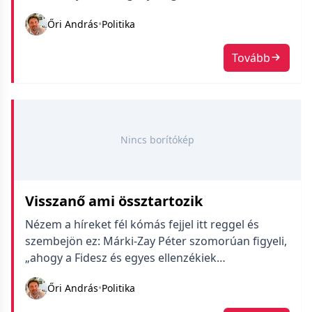
Őri András
•
Politika
Tovább
Nincs borítókép
Visszanő ami össztartozik
Nézem a híreket fél kómás fejjel itt reggel és
szembejön ez: Márki-Zay Péter szomorúan figyeli,
„ahogy a Fidesz és egyes ellenzékiek
együttműködnek annak érdekében, hogy
Őri András
•
Politika
Magyarországon ne is legyen hiteles ellenzék”.
Továbbá azt mondja: „Ahogy küzdünk a bal- és