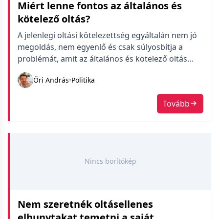
Miért lenne fontos az általános és
kötelező oltás?
A jelenlegi oltási kötelezettség egyáltalán nem jó
megoldás, nem egyenlő és csak súlyosbítja a
problémát, amit az általános és kötelező oltás
orvosolna.
Őri András
•
Politika
Tovább
Nincs borítókép
Nem szeretnék oltásellenes
elhunytakat temetni a saját