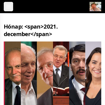
Skip to content
Hónap: <span>2021.
december</span>