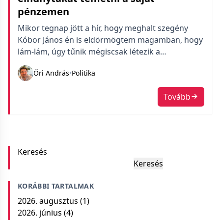
pénzemen
Mikor tegnap jött a hír, hogy meghalt szegény
Kóbor János én is eldörmögtem magamban, hogy
lám-lám, úgy tűnik mégiscsak létezik a
koronavírus, ugye, de nagyon sajnáltam. Én nem
Őri András
•
Politika
vagyok Omega fan, de szere(t)tem a zenéjüket és
Kóbor egy ikon volt. Hosszan vitatkoztam aznap a
Tovább
barátommal, hogy attól, mert vírustagadó
baromságokat mondott még lehet sajnálni, a […]
Keresés
Keresés
KORÁBBI TARTALMAK
2026. augusztus
(1)
2026. június
(4)