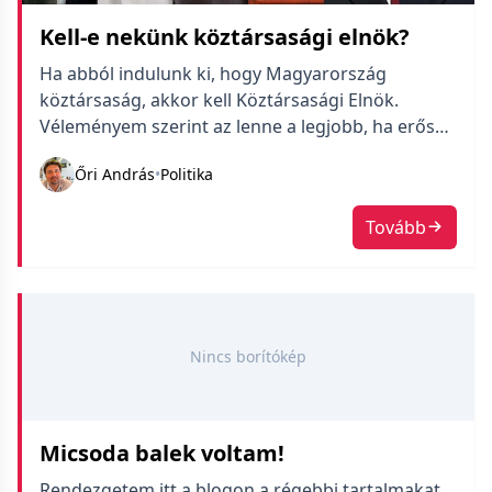
Kell-e nekünk köztársasági elnök?
Ha abból indulunk ki, hogy Magyarország
köztársaság, akkor kell Köztársasági Elnök.
Véleményem szerint az lenne a legjobb, ha erős
és választott elnökünk lenne.
Őri András
•
Politika
Tovább
Nincs borítókép
Micsoda balek voltam!
Rendezgetem itt a blogon a régebbi tartalmakat