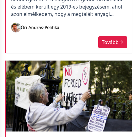
és elébem került egy 2019-es bejegyzésem, ahol
azon elmélkedem, hogy a megtalált anyagi
biztonság miatt veszett ki belőlem egy csomó
Őri András
•
Politika
érdeklődés. Érdekes látni, hogy milyen remekül
tudja magát becsapni az ember. Most visszanézve
Tovább
már látom, hogy életem legrosszabb döntéseinek
a láncolatába mentem akkortájt bele, telve
önbizalommal, de teljesen […]