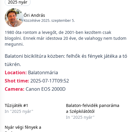
2025 nyár
Őri András
Közzétéve 2025. szeptember 5.
1980 óta rontom a levegőt, de 2001-ben kezdtem csak
blogolni. Ennek már idestova 20 éve, de valahogy nem tudom
megunni.
Balatoni biciklitúra közben: felhők és fények játéka a tó
tükrén.
Location:
Balatonmária
Shot time:
2025-07-17T09:52
Camera:
Canon EOS 2000D
Tűzijáték #1
Balaton-felvidék panoráma
In "2025 nyár"
a Szépkilátótól
In "2025 nyár"
Nyár végi fények a