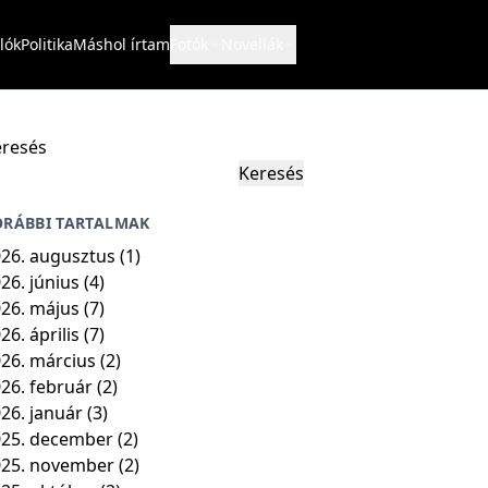
lók
Politika
Máshol írtam
Fotók
Novellák
resés
Keresés
ORÁBBI TARTALMAK
26. augusztus
(1)
26. június
(4)
26. május
(7)
26. április
(7)
26. március
(2)
26. február
(2)
26. január
(3)
25. december
(2)
025. november
(2)