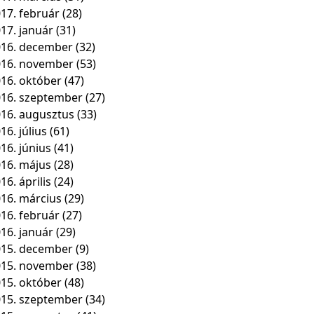
17. február
(28)
17. január
(31)
16. december
(32)
016. november
(53)
16. október
(47)
16. szeptember
(27)
16. augusztus
(33)
16. július
(61)
16. június
(41)
16. május
(28)
16. április
(24)
16. március
(29)
16. február
(27)
16. január
(29)
15. december
(9)
015. november
(38)
15. október
(48)
15. szeptember
(34)