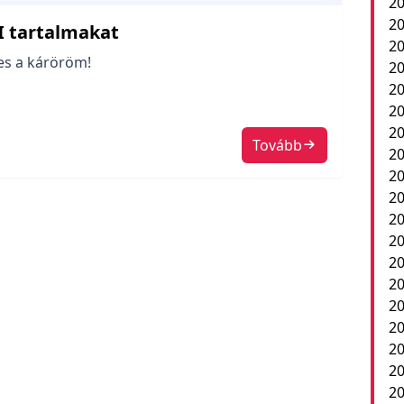
20
20
I tartalmakat
20
es a káröröm!
20
20
20
20
Tovább
20
20
20
2
20
20
20
20
20
20
20
20