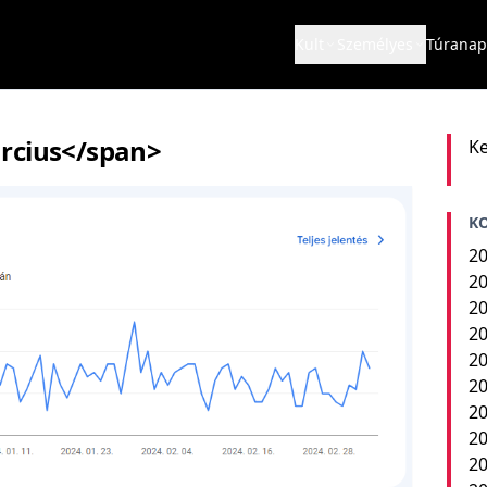
Kult
Személyes
Túranap
rcius</span>
Ke
K
20
20
20
20
20
20
20
20
2