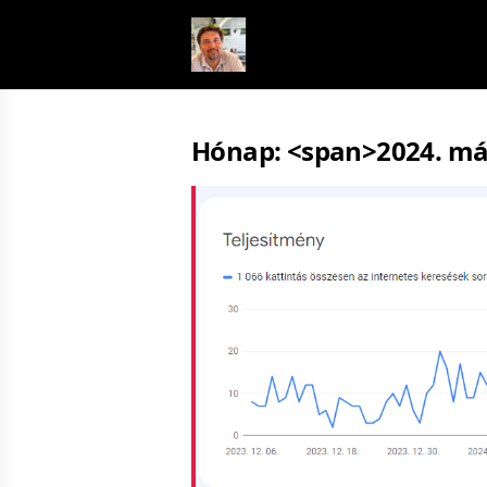
Skip to content
Hónap: <span>2024. má