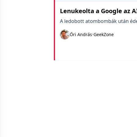
Lenukeolta a Google az A
A ledobott atombombák után éd
Őri András
•
GeekZone