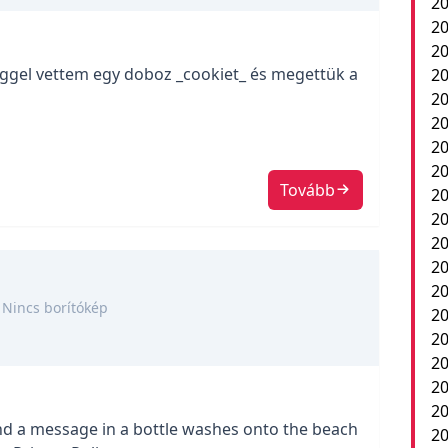
20
20
20
eggel vettem egy doboz _cookiet_ és megettük a
20
20
20
2
20
Tovább
20
20
20
20
20
Nincs borítókép
20
20
20
20
2
d a message in a bottle washes onto the beach
20