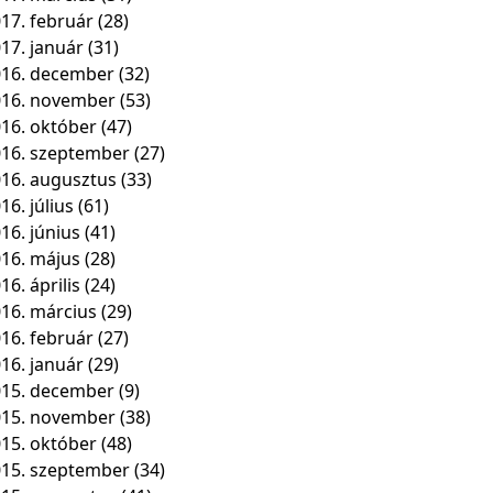
17. február
(28)
17. január
(31)
16. december
(32)
016. november
(53)
16. október
(47)
16. szeptember
(27)
16. augusztus
(33)
16. július
(61)
16. június
(41)
16. május
(28)
16. április
(24)
16. március
(29)
16. február
(27)
16. január
(29)
15. december
(9)
015. november
(38)
15. október
(48)
15. szeptember
(34)