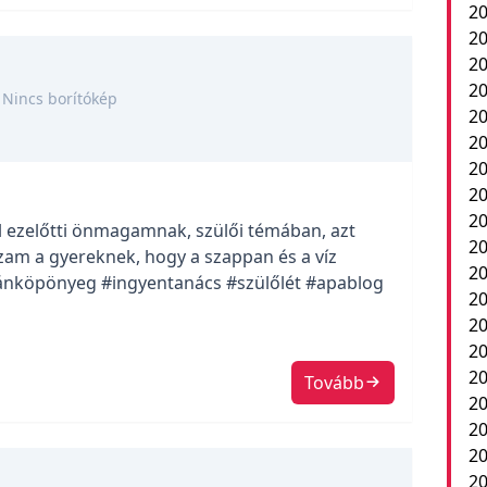
20
20
2
20
Nincs borítókép
20
20
20
20
20
l ezelőtti önmagamnak, szülői témában, azt
20
m a gyereknek, hogy a szappan és a víz
20
utánköpönyeg #ingyentanács #szülőlét #apablog
2
20
20
20
Tovább
20
20
20
20