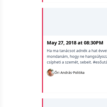
May 27, 2018 at 08:30PM
Ha ma tanácsot adnék a hat évve
mondanám, hogy ne hangsúlyozza
csípheti a szemét, sebeit. #eső
Őri András
•
Politika