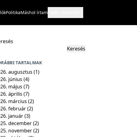
lók
Politika
Máshol írtam
Fotók
Novellák
resés
Keresés
ORÁBBI TARTALMAK
26. augusztus
(1)
26. június
(4)
26. május
(7)
26. április
(7)
26. március
(2)
26. február
(2)
26. január
(3)
25. december
(2)
025. november
(2)