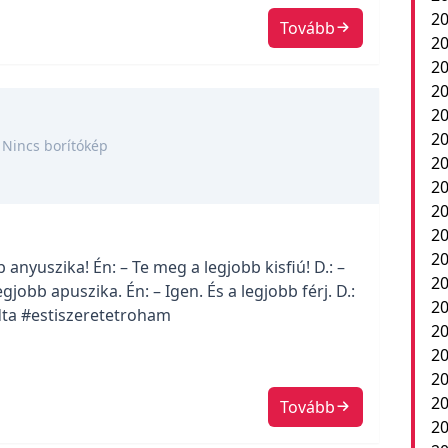
20
Tovább
20
20
2
20
20
Nincs borítókép
20
20
20
20
20
 anyuszika! Én: – Te meg a legjobb kisfiú! D.: –
20
egjobb apuszika. Én: – Igen. És a legjobb férj. D.:
20
dta #estiszeretetroham
20
20
2
20
Tovább
20