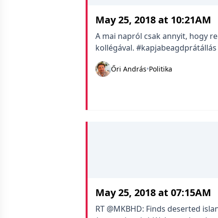
May 25, 2018 at 10:21AM
A mai napról csak annyit, hogy r
kollégával. #kapjabeagdprátállás
Őri András
•
Politika
May 25, 2018 at 07:15AM
RT @MKBHD: Finds deserted islan