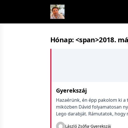
Skip to content
Hónap: <span>2018. má
Gyerekszáj
Hazaérünk, én épp pakolom ki a 
miközben Dávid folyamatosan nya
Lego darabját. Rámutatok, hogy
viszont elég sokat, neki kéne tud
László Zsófia
•
Gyerekszáj
tetszik neki az érvelésem, szenve