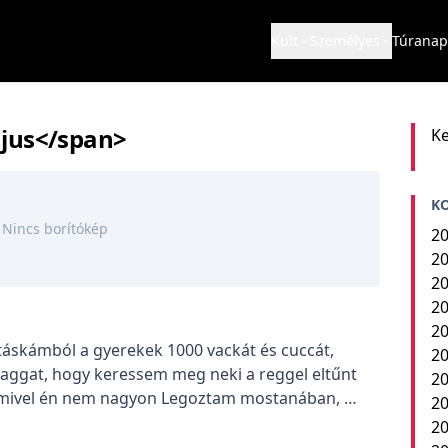
Kult
Személyes
Túranap
jus</span>
Ke
K
Nincs borítókép
20
20
20
20
20
táskámból a gyerekek 1000 vackát és cuccát,
20
ggat, hogy keressem meg neki a reggel eltűnt
20
 mivel én nem nagyon Legoztam mostanában, ő
20
nia, hogy hol van. És egyébként is pakolok. Nem
2
d a […]