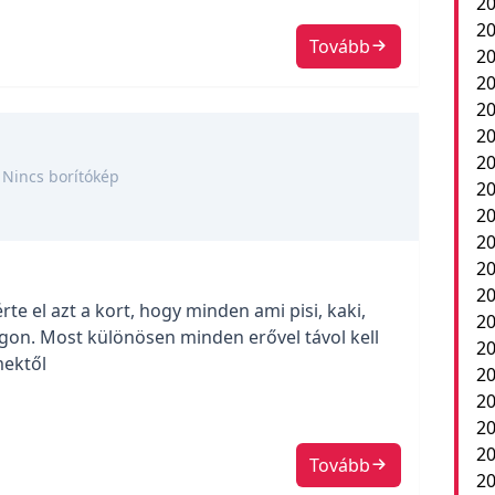
20
20
Tovább
20
20
20
20
20
Nincs borítókép
20
20
20
2
20
te el azt a kort, hogy minden ami pisi, kaki,
20
lágon. Most különösen minden erővel távol kell
20
mektől
20
20
20
20
Tovább
20