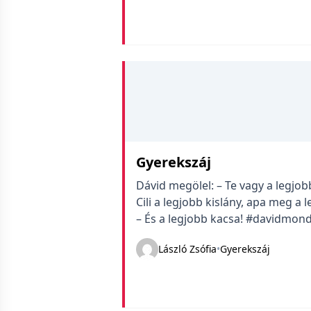
Gyerekszáj
Dávid megölel: – Te vagy a legjobb
Cili a legjobb kislány, apa meg a l
– És a legjobb kacsa! #davidmon
László Zsófia
•
Gyerekszáj