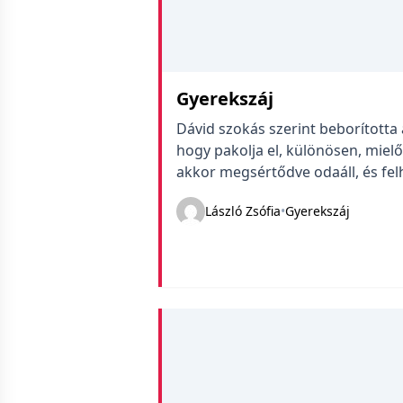
Gyerekszáj
Dávid szokás szerint beborította 
hogy pakolja el, különösen, miel
akkor megsértődve odaáll, és fel
#davidmondta
László Zsófia
•
Gyerekszáj