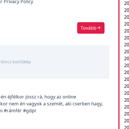
 Privacy Policy
20
20
20
20
Tovább
20
20
20
20
20
Nincs borítókép
20
2
20
20
20
én éjfélkor jössz rá, hogy az online
20
kkor nem én vagyok a szemét, aki cserben hagy,
20
ni #rámfér #gdpr
20
20
20