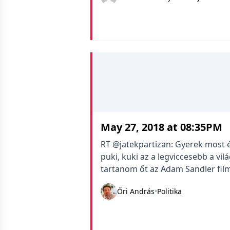
May 27, 2018 at 08:35PM
RT @jatekpartizan: Gyerek most ér
puki, kuki az a legviccesebb a vi
tartanom őt az Adam Sandler fil
Őri András
•
Politika