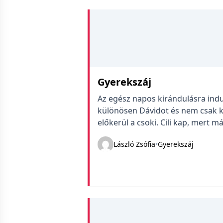
Gyerekszáj
Az egész napos kirándulásra indu
különösen Dávidot és nem csak k
előkerül a csoki. Cili kap, mert má
Majd ha pisiltél, kapsz – szól köz
László Zsófia
•
Gyerekszáj
magam […]