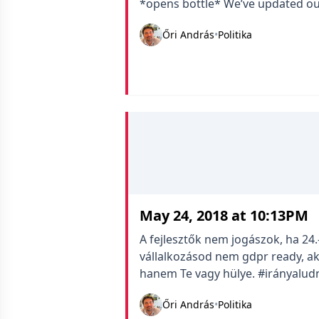
*opens bottle* We’ve updated our
Őri András
•
Politika
May 24, 2018 at 10:13PM
A fejlesztők nem jogászok, ha 24.-
vállalkozásod nem gdpr ready, a
hanem Te vagy hülye. #irányalud
Őri András
•
Politika