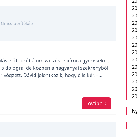
20
20
20
20
Nincs borítókép
20
20
20
20
20
lás előtt próbálom wc-zésre bírni a gyerekeket,
2
is dologra, de közben a nagyanyai szekrényből
20
r végzett. Dávid jelentkezik, hogy ő is kér. –
20
be az apja. Dávid elindul a wc felé, miközben én
20
20
Tovább
Ny