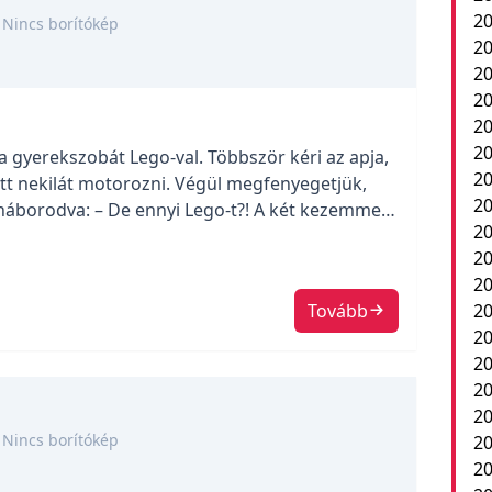
20
Nincs borítókép
20
20
20
2
20
a gyerekszobát Lego-val. Többször kéri az apja,
20
őtt nekilát motorozni. Végül megfenyegetjük,
20
háborodva: – De ennyi Lego-t?! A két kezemmel?!
20
20
20
Tovább
20
20
2
20
20
Nincs borítókép
20
20