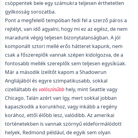
csöppentek bele egy számukra teljesen érthetetlen
gyilkosság sorozatba.
Pont a megfelelő tempóban fedi fel a szerző páros a
rejtélyt, van idő agyalni, hogy mi ez az egész, de nem
maradunk végig teljesen bizonytalanságban. A jól
komponált sztori mellé erős hátteret kapunk, nem
csak a főszereplők vannak szépen kidolgozva, de a
fontosabb mellék szereplők sem teljesen egysíkúak.
Már a második ízelítőt kapom a Shadowrun
Angliájából és egyre szimpatikusabb, sokkal
cizelláltabb és
valószínűbb
hely, mint Seattle vagy
Chicago. Talán azért van így, mert sokkal jobban
kapaszkodik a korunkhoz, vagy inkább a regény
korához, ettől élőbb lesz, valódibb. Az amerikai
történetekben is vannak szörnyű eldeformálódott
helyek, Redmond például, de egyik sem olyan