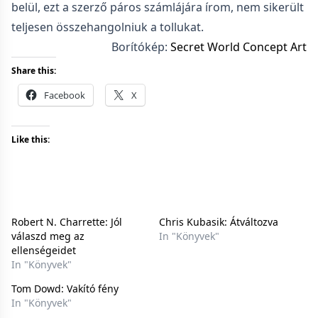
belül, ezt a szerző páros számlájára írom, nem sikerült
teljesen összehangolniuk a tollukat.
Borítókép:
Secret World Concept Art
Share this:
Facebook
X
Like this:
Robert N. Charrette: Jól ​
Chris Kubasik: Átváltozva
válaszd meg az
In "Könyvek"
ellenségeidet
In "Könyvek"
Tom Dowd: Vakító fény
In "Könyvek"