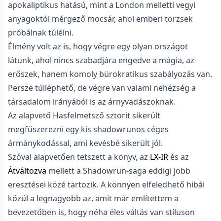
apokaliptikus hatású, mint a London melletti vegyi
anyagoktól mérgező mocsár, ahol emberi törzsek
próbálnak túlélni.
Élmény volt az is, hogy végre egy olyan országot
látunk, ahol nincs szabadjára engedve a mágia, az
erőszek, hanem komoly bürokratikus szabályozás van.
Persze túlléphető, de végre van valami nehézség a
társadalom irányából is az árnyvadászoknak.
Az alapvető Hasfelmetsző sztorit sikerült
megfűszerezni egy kis shadowrunos céges
ármánykodással, ami kevésbé sikerült jól.
Szóval alapvetően tetszett a könyv, az
LX-IR
és az
Átváltozva
mellett a Shadowrun-saga eddigi jobb
eresztései közé tartozik. A könnyen elfeledhető hibái
közül a legnagyobb az, amit már említettem a
bevezetőben is, hogy néha éles váltás van stíluson