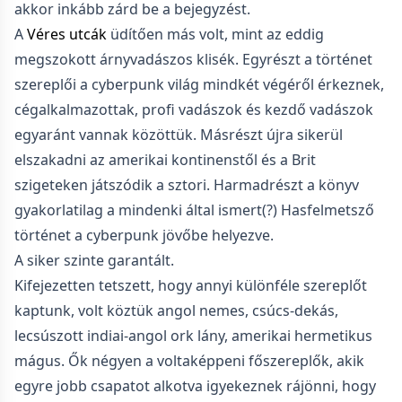
akkor inkább zárd be a bejegyzést.
A
Véres utcák
üdítően más volt, mint az eddig
megszokott árnyvadászos klisék. Egyrészt a történet
szereplői a cyberpunk világ mindkét végéről érkeznek,
cégalkalmazottak, profi vadászok és kezdő vadászok
egyaránt vannak közöttük. Másrészt újra sikerül
elszakadni az amerikai kontinenstől és a Brit
szigeteken játszódik a sztori. Harmadrészt a könyv
gyakorlatilag a mindenki által ismert(?) Hasfelmetsző
történet a cyberpunk jövőbe helyezve.
A siker szinte garantált.
Kifejezetten tetszett, hogy annyi különféle szereplőt
kaptunk, volt köztük angol nemes, csúcs-dekás,
lecsúszott indiai-angol ork lány, amerikai hermetikus
mágus. Ők négyen a voltaképpeni főszereplők, akik
egyre jobb csapatot alkotva igyekeznek rájönni, hogy