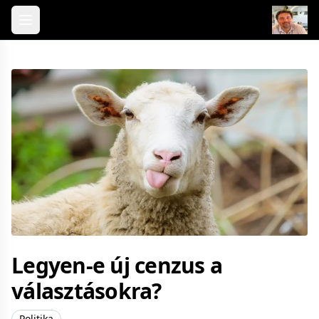
Skip to content
Legyen-e új cenzus a
választásokra?
Politika