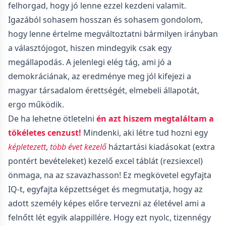
felhorgad, hogy jó lenne ezzel kezdeni valamit.
Igazából sohasem hosszan és sohasem gondolom,
hogy lenne értelme megváltoztatni bármilyen irányban
a választójogot, hiszen mindegyik csak egy
megállapodás. A jelenlegi elég tág, ami jó a
demokráciának, az eredménye meg jól kifejezi a
magyar társadalom érettségét, elmebeli állapotát,
ergo működik.
De ha lehetne ötletelni
én azt hiszem megtaláltam a
tökéletes cenzust!
Mindenki, aki létre tud hozni egy
képletezett
,
több évet kezelő
háztartási kiadásokat (extra
pontért bevételeket) kezelő excel táblát (rezsiexcel)
önmaga, na az szavazhasson! Ez megkövetel egyfajta
IQ-t, egyfajta képzettséget és megmutatja, hogy az
adott személy képes előre tervezni az életével ami a
felnőtt lét egyik alappillére. Hogy ezt nyolc, tizennégy