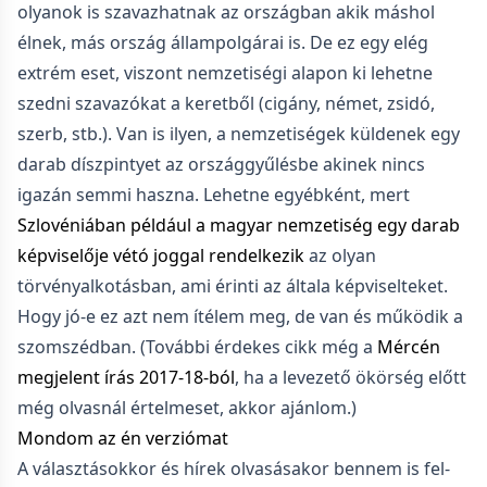
olyanok is szavazhatnak az országban akik máshol
élnek, más ország állampolgárai is. De ez egy elég
extrém eset, viszont nemzetiségi alapon ki lehetne
szedni szavazókat a keretből (cigány, német, zsidó,
szerb, stb.). Van is ilyen, a nemzetiségek küldenek egy
darab díszpintyet az országgyűlésbe akinek nincs
igazán semmi haszna. Lehetne egyébként, mert
Szlovéniában például a magyar nemzetiség egy darab
képviselője vétó joggal rendelkezik
az olyan
törvényalkotásban, ami érinti az általa képviselteket.
Hogy jó-e ez azt nem ítélem meg, de van és működik a
szomszédban. (További érdekes cikk még a
Mércén
megjelent írás 2017-18-ból
, ha a levezető ökörség előtt
még olvasnál értelmeset, akkor ajánlom.)
Mondom az én verziómat
A választásokkor és hírek olvasásakor bennem is fel-