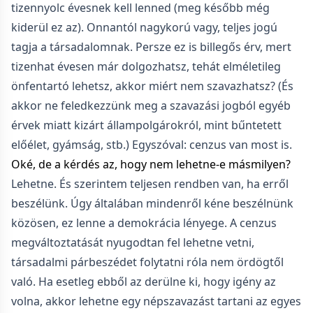
tizennyolc évesnek kell lenned (meg később még
kiderül ez az). Onnantól nagykorú vagy, teljes jogú
tagja a társadalomnak. Persze ez is billegős érv, mert
tizenhat évesen már dolgozhatsz, tehát elméletileg
önfentartó lehetsz, akkor miért nem szavazhatsz? (És
akkor ne feledkezzünk meg a szavazási jogból egyéb
érvek miatt kizárt állampolgárokról, mint bűntetett
előélet, gyámság, stb.) Egyszóval: cenzus van most is.
Oké, de a kérdés az, hogy nem lehetne-e másmilyen?
Lehetne. És szerintem teljesen rendben van, ha erről
beszélünk. Úgy általában mindenről kéne beszélnünk
közösen, ez lenne a demokrácia lényege. A cenzus
megváltoztatását nyugodtan fel lehetne vetni,
társadalmi párbeszédet folytatni róla nem ördögtől
való. Ha esetleg ebből az derülne ki, hogy igény az
volna, akkor lehetne egy népszavazást tartani az egyes