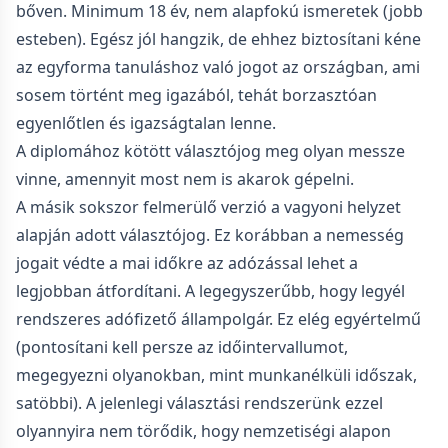
bőven. Minimum 18 év, nem alapfokú ismeretek (jobb
esteben). Egész jól hangzik, de ehhez biztosítani kéne
az egyforma tanuláshoz való jogot az országban, ami
sosem történt meg igazából, tehát borzasztóan
egyenlőtlen és igazságtalan lenne.
A diplomához kötött választójog meg olyan messze
vinne, amennyit most nem is akarok gépelni.
A másik sokszor felmerülő verzió a vagyoni helyzet
alapján adott választójog. Ez korábban a nemesség
jogait védte a mai időkre az adózással lehet a
legjobban átfordítani. A legegyszerűbb, hogy legyél
rendszeres adófizető állampolgár. Ez elég egyértelmű
(pontosítani kell persze az időintervallumot,
megegyezni olyanokban, mint munkanélküli időszak,
satöbbi). A jelenlegi választási rendszerünk ezzel
olyannyira nem törődik, hogy nemzetiségi alapon