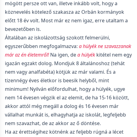
mögött persze ott van, illetve inkább volt, hogy a
köznevelés kötelező szakasza az Orbán kormányok
előtt 18 év volt. Most már ez nem igaz, erre utaltam a
bevezetőben is.
Általában az iskolázottság szokott felmerülni,
egyszerűbben megfogalmazva:
a hülyék ne szavazzanak
már az én életemről!
Na igen, de
a hülyék
kitétel nem egy
igazán egzakt dolog. Mondjuk 8 általánoshoz (tehát
nem vagy analfabéta) kötjük az már valami. És a
tizennégy éves életkor is beesik helyből, mint
minimum! Nyilván előfordulhat, hogy a hülyék, ugye
nem 14 évesen végzik el az elemit, de ha 15-16 között,
akkor attól még megáll a dolog és 16 évesen már
vállalhat munkát is, elhagyhatja az iskolát, legfeljebb
nem szavazhat, de az akkor az ő döntése.
Ha az érettségihez kötnénk az feljebb rúgná a lécet