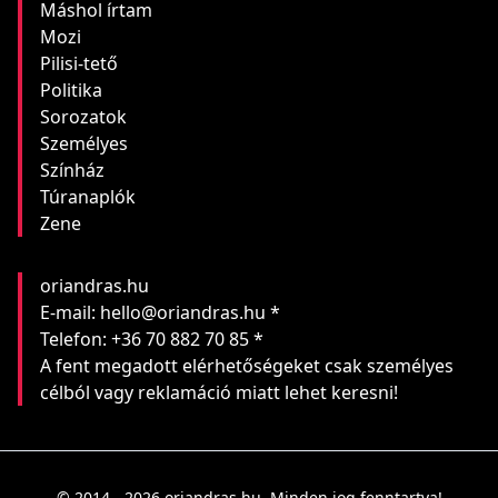
Máshol írtam
Mozi
Pilisi-tető
Politika
Sorozatok
Személyes
Színház
Túranaplók
Zene
oriandras.hu
E-mail: hello@oriandras.hu *
Telefon: +36 70 882 70 85 *
A fent megadott elérhetőségeket csak személyes
célból vagy reklamáció miatt lehet keresni!
© 2014 - 2026 oriandras.hu. Minden jog fenntartva!