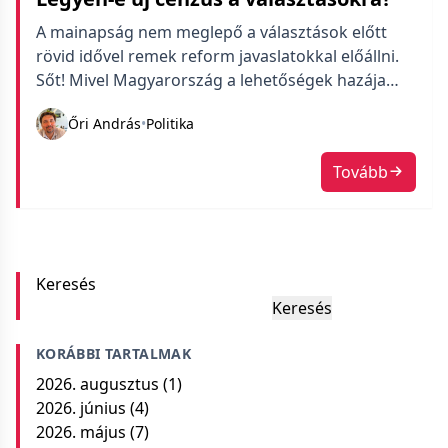
A mainapság nem meglepő a választások előtt
rövid idővel remek reform javaslatokkal előállni.
Sőt! Mivel Magyarország a lehetőségek hazája
ezek életbe is tudnak lépni, szóval a társalgás
Őri András
•
Politika
közben sokszor felmerülő igény a cenzus
újragondolására sem tűnik lehetetlennek.
Tovább
Keresés
Keresés
KORÁBBI TARTALMAK
2026. augusztus
(1)
2026. június
(4)
2026. május
(7)