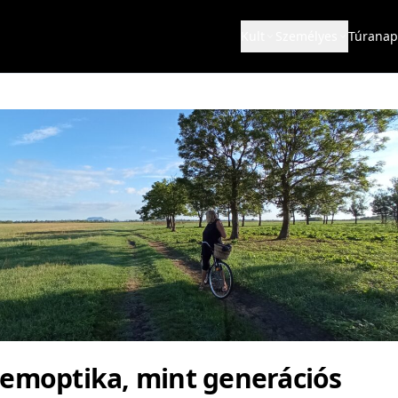
Kult
Személyes
Túranap
zemoptika, mint generációs