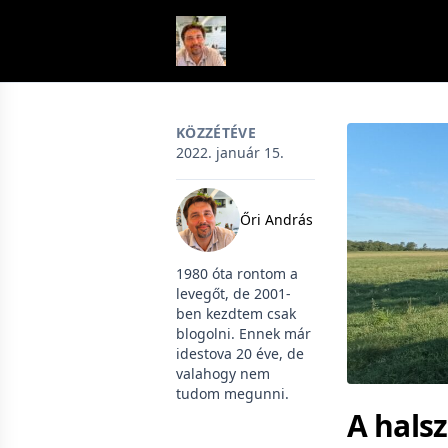
Skip to content
KÖZZÉTÉVE
2022. január 15.
Őri András
1980 óta rontom a
levegőt, de 2001-
ben kezdtem csak
blogolni. Ennek már
idestova 20 éve, de
valahogy nem
tudom megunni.
A hals