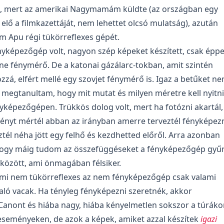
i, mert az amerikai Nagymamám küldte (az országban egy
 elő a filmkazettáját, nem lehettet olcsó mulatság), azután
 Apu régi tükörreflexes gépét.
yképezőgép volt, nagyon szép képeket készített, csak épp
ne fénymérő. De a katonai gázálarc-tokban, amit szintén
zá, elfért mellé egy szovjet fénymérő is. Igaz a betűket n
 megtanultam, hogy mit mutat és milyen méretre kell nyitni
yképezőgépen. Trükkös dolog volt, mert ha fotózni akartál,
fényt mértél abban az irányban amerre terveztél fényképezn
tél néha jött egy felhő és kezdhetted előről. Arra azonban
hogy máig tudom az összefüggéseket a fényképezőgép gyűr
i között, ami önmagában félsiker.
i nem tükörreflexes az nem fényképezőgép csak valami
ló vacak. Ha tényleg fényképezni szeretnék, akkor
Canont és hiába nagy, hiába kényelmetlen sokszor a túráko
 eseményeken, de azok a képek, amiket azzal készítek
igazi