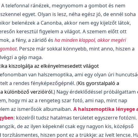
. A telefonnal ránézek, megnyomom a gombot és nem
szkennel egyet. Olyan is lesz, néha egész jó, de ennél soha
ikor belenézek a Canonba, akkor nem egy kijelzőt látok,
esőn keresztül figyelem a világot. A szemem előtt ott
ok, a fény, a záridő és
ha minden klappol, akkor megéri
 gombot
. Persze már sokkal könnyebb, mint anno, hiszen a
lvégzi a gép maga.
ka kiszolgálja az elkényelmesedett világot
elefonomban van halszemoptika, ami egy olyan úri huncutsá
telt a rendes fényképezőgépnél. (
Kis gyorstalpaló a
a különböző verzióiról.
) Nagy érdeklődéssel próbálgattam 
m, hogy mi az a rengeteg szar fotó, ami nap, mint nap
elem az ismerősök albumaiban.
A halszemoptika lényege 
egyben
: közelről tudsz hatalmas területet egyszerre fotózni.
ngzik, de az ilyen képeknél csak egy nagyon kis, középső
 torzításmentes, hiszen pont ez a trükkje: az ívelt lencse. H