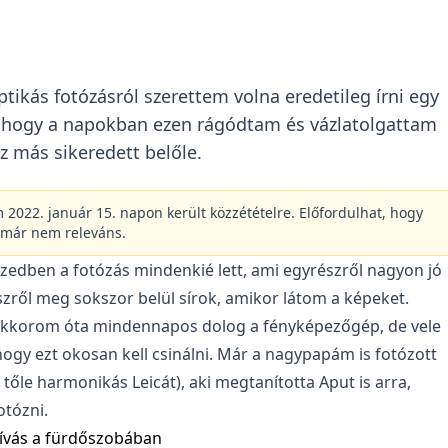
tikás fotózásról szerettem volna eredetileg írni egy
ahogy a napokban ezen rágódtam és vázlatolgattam
z más sikeredett belőle.
m 2022. január 15. napon került közzétételre. Előfordulhat, hogy
 már nem releváns.
izedben a fotózás mindenkié lett, ami egyrészről nagyon jó
zről meg sokszor belül sírok, amikor látom a képeket.
kkorom óta mindennapos dolog a fényképezőgép, de vele
 hogy ezt okosan kell csinálni. Már a nagypapám is fotózott
 tőle harmonikás Leicát), aki megtanította Aput is arra,
otózni.
ívás a fürdőszobában