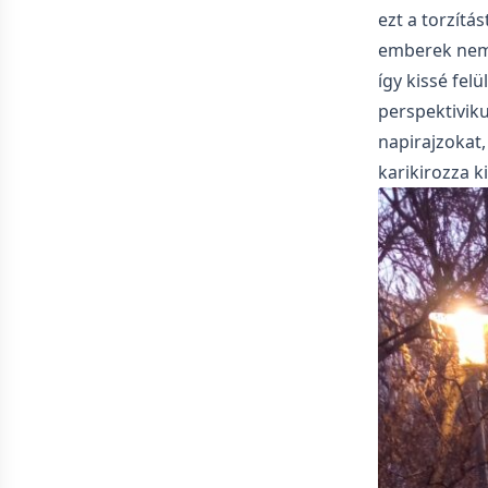
ezt a torzítá
emberek nem t
így kissé fel
perspektiviku
napirajzokat,
karikirozza ki