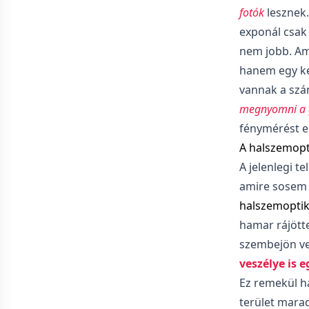
fotók
lesznek
exponál csak 
nem jobb. Am
hanem egy ker
vannak a szám
megnyomni a
fénymérést e
A halszemopti
A jelenlegi t
amire sosem 
halszemoptik
hamar rájötte
szembejön v
veszélye is 
Ez remekül ha
terület marad