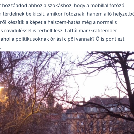
st hozzáadod ahhoz a szokáshoz, hogy a mobillal fotózó
érdelnek be kicsit, amikor fotóznak, hanem álló helyzetbő
ülről készítik a képet a halszem-hatás még a normális
s rövidüléssel is terhelt lesz. Láttál már Grafitember
 ahol a politikusoknak óriási cipői vannak? Ő is pont ezt
.