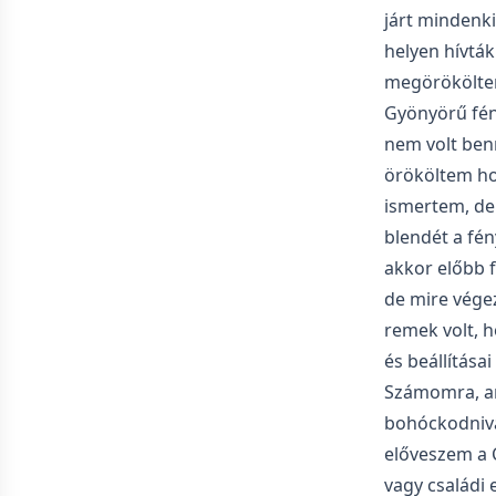
járt mindenk
helyen hívták
megörököltem
Gyönyörű fén
nem volt ben
örököltem hoz
ismertem, de
blendét a fén
akkor előbb 
de mire végez
remek volt, 
és beállítása
Számomra, am
bohóckodniva
előveszem a 
vagy családi