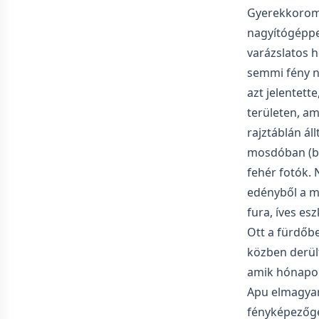
Gyerekkoromb
nagyítógéppel
varázslatos h
semmi fény ne
azt jelentett
területen, am
rajztáblán ál
mosdóban (bal
fehér fotók. 
edényből a m
fura, íves esz
Ott a fürdőb
közben derült
amik hónapok
Apu elmagyará
fényképezőgé