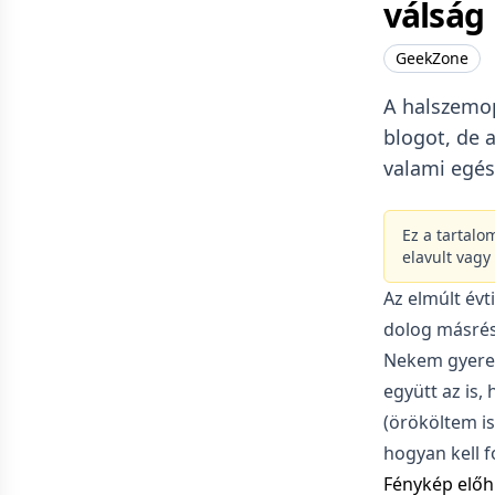
válság
GeekZone
A halszemop
blogot, de 
valami egés
Ez a tartalo
elavult vagy
Az elmúlt évt
dolog másrés
Nekem gyere
együtt az is,
(örököltem is
hogyan kell f
Fénykép előh