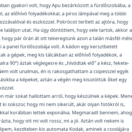
an gyakori volt, hogy Apu bezárkózott a fürdőszobába, a
, az előhívó folyadékokkal, a piros lámpával meg a többi
ozzávalóval és eszközzel. Pokrócot terített az ajtóra, hogy
 találjon utat. Ha úgy döntöttem, hogy vele tartok, akkor 
e, hogy pár órán át ott tekeregtünk azon a talán másfél mét
i a panel fürdőszobája volt. A kádon egy kersztbetett
ltak a gépek, meg kis tálcákban az előhívő folyadékok, a
ra 90°) áztak véglegesre és „hívódtak elő” a kész, fekete-
Nem volt unalmas, én is rakosgathattam a csipesszel egyik
ásikba a képeket, aztán a végén meg kisütöttük őket egy
közzel.
en már sokat hallottam arról, hogy készülnek a képek. Men
 ki sokszor, hogy mi nem sikerült, akár olyan fotókról is,
kal korábban lettek exponálva. Megmaradt bennem, ahog
zta, hogy ott mi volt rossz, mi a jó. Aztán volt nekem is
pem, kezdteben kis automata Kodak, aminek a csodájára