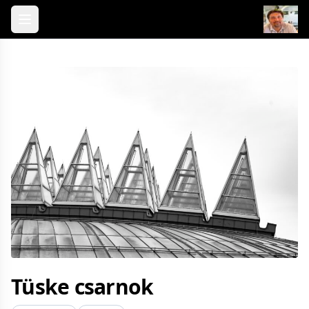
Skip to content
Tüske csarnok