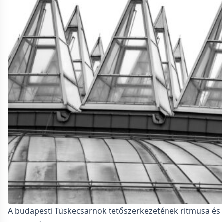
A budapesti Tüskecsarnok tetőszerkezetének ritmusa és 