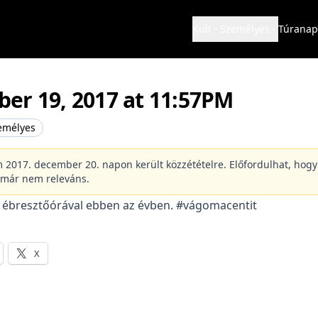
Kult
Személyes
Túranap
er 19, 2017 at 11:57PM
emélyes
m 2017. december 20. napon került közzétételre. Előfordulhat, hogy
 már nem releváns.
 ébresztőórával ebben az évben. #vágomacentit
X