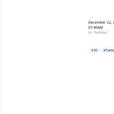
December 22, 
07:40AM
In "Politika"
#Tél
#Twitte