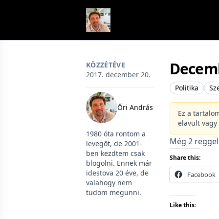
Skip to content
Decemb
KÖZZÉTÉVE
2017. december 20.
Politika
Sz
Őri András
Ez a tartalo
elavult vagy
1980 óta rontom a
Még 2 reggel
levegőt, de 2001-
ben kezdtem csak
Share this:
blogolni. Ennek már
idestova 20 éve, de
Facebook
valahogy nem
tudom megunni.
Like this: