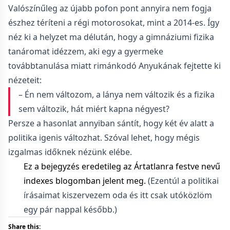
Valószínűleg az újabb pofon pont annyira nem fogja
észhez téríteni a régi motorosokat, mint a 2014-es. Így
néz ki a helyzet ma délután, hogy a gimnáziumi fizika
tanáromat idézzem, aki egy a gyermeke
továbbtanulása miatt rimánkodó Anyukának fejtette ki
nézeteit:
– Én nem változom, a lánya nem változik és a fizika
sem változik, hát miért kapna négyest?
Persze a hasonlat annyiban sántít, hogy két év alatt a
politika igenis változhat. Szóval lehet, hogy mégis
izgalmas időknek nézünk elébe.
Ez a bejegyzés eredetileg az Ártatlanra festve nevű
indexes blogomban jelent meg.
(Ezentúl a politikai
írásaimat kiszervezem oda és itt csak utóközlöm
egy pár nappal később.)
Share this: