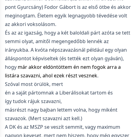
pont Gyurcsány) Fodor Gábort is az első ötbe és akkor
meginogtam. Életem egyik legnagyobb tévedése volt
az akkori voksolásom.
És az az igazság, hogy a két baloldali párt azóta se tett
semmi olyat, amitől megengedőbb lennék az
irányukba. A kvóta népszavazásnál például egy olyan
álláspontot képviseltek (és tették ezt olyan gyáván),
hogy
már akkor eldöntöttem én nem fogok arra a
listára szavazni, ahol ezek részt vesznek
.
Szóval most örülök, mert
én a saját pártomnak a Liberálisokat tartom és
így tudok rájuk szavazni,
másrészt nagy bajban lettem volna, hogy miként
szavazok. (Mert szavazni azt kell.)
A DK és az MSZP se veszít semmit, vagy maximum
nagyon keveset, mert nem hiszem, hogy még egyszer