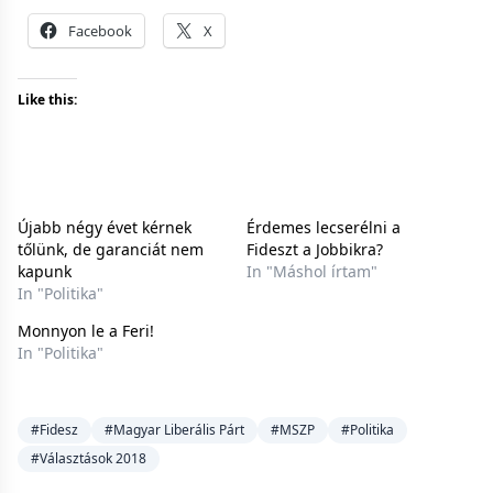
Facebook
X
Like this:
Újabb négy évet kérnek
Érdemes lecserélni a
tőlünk, de garanciát nem
Fideszt a Jobbikra?
kapunk
In "Máshol írtam"
In "Politika"
Monnyon le a Feri!
In "Politika"
#Fidesz
#Magyar Liberális Párt
#MSZP
#Politika
#Választások 2018