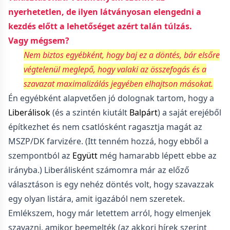
nyerhetetlen, de ilyen látványosan elengedni a
kezdés előtt a lehetőséget azért talán túlzás.
Vagy mégsem?
Nem biztos egyébként, hogy baj ez a döntés, bár elsőre
végtelenül meglepő, hogy valaki az összefogás és a
szavazat maximalizálás jegyében elhajtson másokat.
Én egyébként alapvetően jó dolognak tartom, hogy a
Liberálisok
(és a szintén kiutált
Balpárt
) a saját erejéből
építkezhet és nem csatlósként ragasztja magát az
MSZP/DK farvizére. (Itt tenném hozzá, hogy ebből a
szempontból az
Együtt
még hamarabb lépett ebbe az
irányba.) Liberálisként számomra már az előző
választáson is egy nehéz döntés volt, hogy szavazzak
egy olyan listára, amit igazából nem szeretek.
Emlékszem, hogy már letettem arról, hogy elmenjek
szavazni, amikor beemelték (az akkori hírek szerint