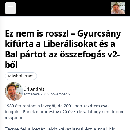
Skip to content
Ez nem is rossz! – Gyurcsány
kifúrta a Liberálisokat és a
Bal pártot az összefogás v2-
ből
Máshol írtam
Őri András
Közzétéve 2016. november 6.
1980 óta rontom a levegőt, de 2001-ben kezdtem csak
blogolni. Ennek már idestova 20 éve, de valahogy nem tudom
megunni.
Tegye fel a kezét, akit váratlanul ért a mai hír,