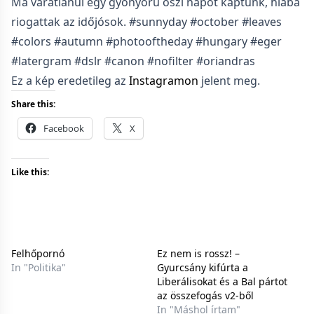
Ma váratlanul egy gyönyörű őszi napot kaptunk, hiába
riogattak az időjósok. #sunnyday #october #leaves
#colors #autumn #photooftheday #hungary #eger
#latergram #dslr #canon #nofilter #oriandras
Ez a kép eredetileg az
Instagramon
jelent meg.
Share this:
Facebook
X
Like this:
Felhőpornó
Ez nem is rossz! –
In "Politika"
Gyurcsány kifúrta a
Liberálisokat és a Bal pártot
az összefogás v2-ből
In "Máshol írtam"