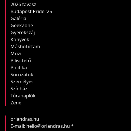
2026 tavasz
Budapest Pride '25
Galéria
GeekZone
Gyerekszáj
Könyvek
Máshol írtam
Mozi
Pilisi-tető
Politika
Sorozatok
Személyes
Színház
Túranaplók
Zene
oriandras.hu
E-mail: hello@oriandras.hu *