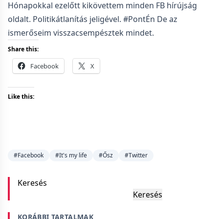
Hónapokkal ezelőtt kikövettem minden FB hírújság
oldalt. Politikátlanítás jeligével. #PontÉn De az
ismerőseim visszacsempésztek mindet.
Share this:
Facebook
X
Like this:
#Facebook
#It's my life
#Ősz
#Twitter
Keresés
Keresés
KORÁBBI TARTALMAK