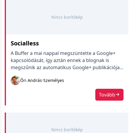
Nincs borítókép
Socialless
A Buffer a mai nappal megszüntette a Google+
kapcsolódását, így aztán ennek a blognak is
megszűnik az automatikus Google+ publikációja.
Én nagyon sajnálom, mert szerettem a Google+
Őri András
•
Személyes
koncepcióját, szerintem méltatlanul elhanyagolt
platform. Volt. Mert hát pár hónapon belül végleg
Tovább
megszűnik, kár érte. Vicces, hogy ezért sírok,
miközben az elmúlt időszakban folyamatosan
törlöm magam a közösségi média felületekről […]
Nincs borítókép