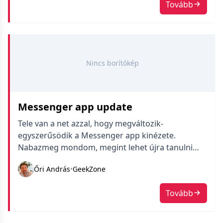
Tovább
fejére, macskás profilképére vagy bármire, amit
épp önazonosságként használ. És ez […]
Nincs borítókép
Messenger app update
Tele van a net azzal, hogy megváltozik-
egyszerűsödik a Messenger app kinézete.
Nabazmeg mondom, megint lehet újra tanulni
valamit, hát rányomtam a cikkre, hogy lássam
Őri András
•
GeekZone
mivel fog hívogatni a fél család, hogy ott volt, de
eltűnt, csináljam vissza. Szóval nézem az appot,
Tovább
mint kiderült nekem a napokban már
frissülhetett, mert a hiányzó gombokat nem
láttam sehol. […]