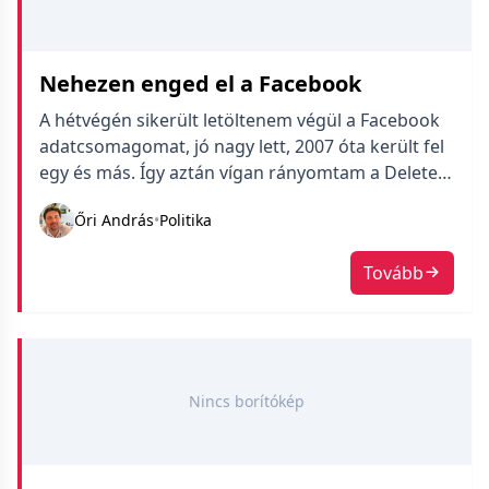
Nehezen enged el a Facebook
A hétvégén sikerült letöltenem végül a Facebook
adatcsomagomat, jó nagy lett, 2007 óta került fel
egy és más. Így aztán vígan rányomtam a Delete
Account gombra, ami – milyen meglepő – nem
Őri András
•
Politika
törli még 30 napig a fiókot csak pending
státuszba teszi. A sztorihoz tartozik, hogy azóta
Tovább
extra mennyiségű levelet kapok a Faceboktól,
amiben arra […]
Nincs borítókép