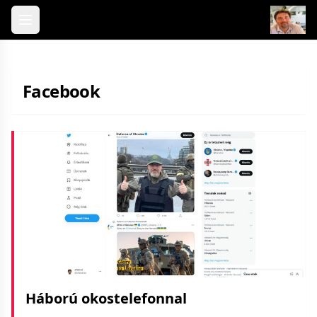
Skip to content
Facebook
Háború okostelefonnal