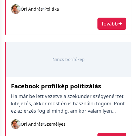
kényszeríti Szent Putyint, hogy bombázzon egy
Őri András
•
Politika
atomerőművet.
Tovább
Nincs borítókép
Facebook profilkép politizálás
Ha már be lett vezetve a szekunder szégyenérzet
kifejezés, akkor most én is használni fogom. Pont
ez az érzés fog el mindig, amikor valamilyen
eseménnyel kapcsolatban az emberek beállítják
Őri András
•
Személyes
az aktuális keretet a Facebook profilképükre. Ma
mindenki egy kis Ukrán zászlócskát nyomtat rá a