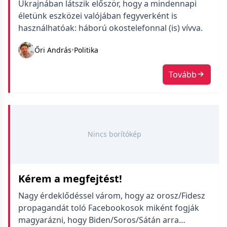
Ukrajnában látszik először, hogy a mindennapi
életünk eszközei valójában fegyverként is
használhatóak: háború okostelefonnal (is) vívva.
Őri András
•
Politika
Tovább
Nincs borítókép
Kérem a megfejtést!
Nagy érdeklődéssel várom, hogy az orosz/Fidesz
propagandát toló Facebookosok miként fogják
magyarázni, hogy Biden/Soros/Sátán arra