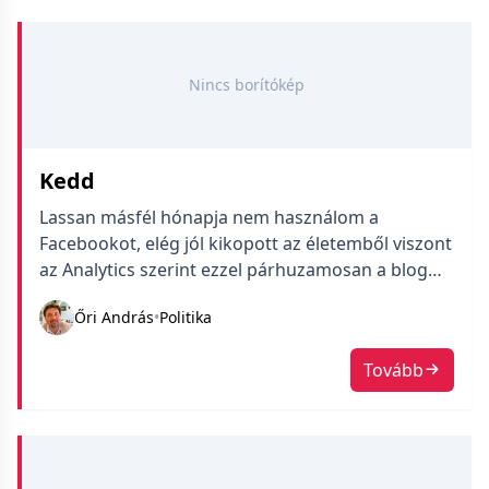
jelent meg a kijelzőn. Ő tagadott és […]
Nincs borítókép
Kedd
Lassan másfél hónapja nem használom a
Facebookot, elég jól kikopott az életemből viszont
az Analytics szerint ezzel párhuzamosan a blog
látogatottságán is rendesen meglátszik a lépés.
Őri András
•
Politika
Az összes mutató maradt a régi, leszámítva, hogy
a Facebook ~75%-kal esett vissza. Ez azt jelenti,
Tovább
hogy a fel-felmerülő korábbi megosztások
működnek már csak (gondolom főleg az ezen a
[…]