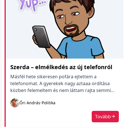
Szerda – elmélkedés az új telefonról
Másfél hete sikeresen pofára ejtettem a
telefonomat. A gyerekek nagy aztaaa ordítása
közben felemeltem és nem láttam rajta semmi
különöset. Még meg is jegyeztem magamban,
Őri András
•
Politika
hogy mennyit kibír és megnyugodva tettem le az
asztalra. Alig fél órával később elkezdtem
Tovább
meggyanúsítani a lányomat, hogy
összefestékezte, mert fura, vízfestékszerű lila csík