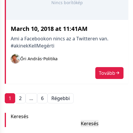
Nincs borítókép
March 10, 2018 at 11:41AM
Ami a Facebookon nincs az a Twitteren van.
#akinekKellMegérti
Őri András
•
Politika
Tovább
Bejegyzések
1
2
…
6
Régebbi
navigációja
Keresés
Keresés