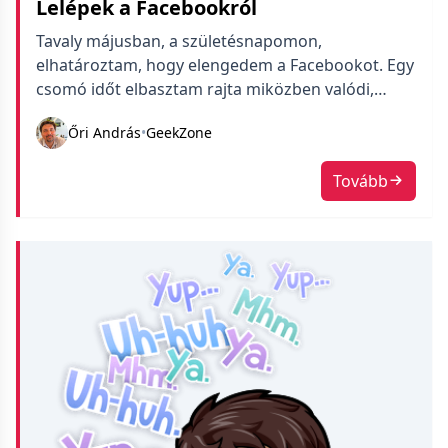
Lelépek a Facebookról
Tavaly májusban, a születésnapomon,
elhatároztam, hogy elengedem a Facebookot. Egy
csomó időt elbasztam rajta miközben valódi,
érdekes tartalmat csak szórványosan adott. A baj
Őri András
•
GeekZone
az, hogy eredetileg emberek közötti
kapcsolattartásra találták ki, de üzletileg az a
Tovább
sikeres, ha behozod a cégek és emberek közötti
kommunikációt is. Én ezt elkülönítettem volna, ha
én fejlesztem (persze értem, hogy […]