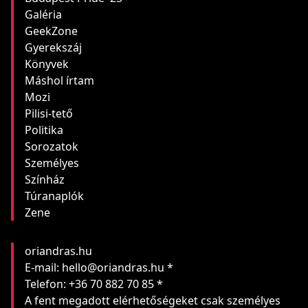
Galéria
GeekZone
Gyerekszáj
Könyvek
Máshol írtam
Mozi
Pilisi-tető
Politika
Sorozatok
Személyes
Színház
Túranaplók
Zene
oriandras.hu
E-mail: hello@oriandras.hu *
Telefon: +36 70 882 70 85 *
A fent megadott elérhetőségeket csak személyes