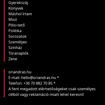
Gyerekszáj
Könyvek
Máshol írtam
Mozi
Pilisi-tető
Politika
Sorozatok
Személyes
Színház
Túranaplók
Zene
oriandras.hu
E-mail: hello@oriandras.hu *
Telefon: +36 70 882 70 85 *
A fent megadott elérhetőségeket csak személyes
célból vagy reklamáció miatt lehet keresni!