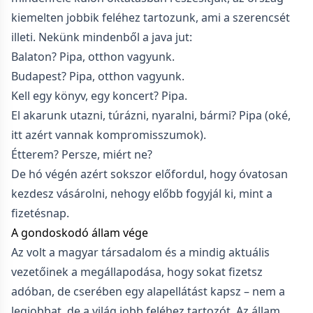
kiemelten jobbik feléhez tartozunk, ami a szerencsét
illeti. Nekünk mindenből a java jut:
Balaton? Pipa, otthon vagyunk.
Budapest? Pipa, otthon vagyunk.
Kell egy könyv, egy koncert? Pipa.
El akarunk utazni, túrázni, nyaralni, bármi? Pipa (oké,
itt azért vannak kompromisszumok).
Étterem? Persze, miért ne?
De hó végén azért sokszor előfordul, hogy óvatosan
kezdesz vásárolni, nehogy előbb fogyjál ki, mint a
fizetésnap.
A gondoskodó állam vége
Az volt a magyar társadalom és a mindig aktuális
vezetőinek a megállapodása, hogy sokat fizetsz
adóban, de cserében egy alapellátást kapsz – nem a
legjobbat, de a világ jobb feléhez tartozót. Az állam