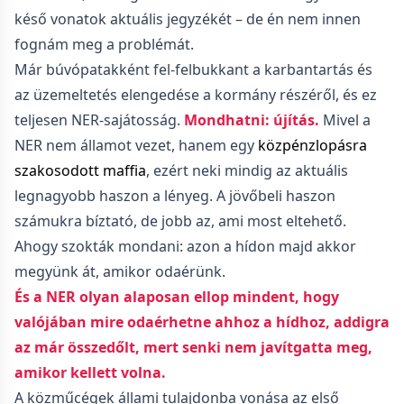
késő vonatok aktuális jegyzékét – de én nem innen
fognám meg a problémát.
Már búvópatakként fel-felbukkant a karbantartás és
az üzemeltetés elengedése a kormány részéről, és ez
teljesen NER-sajátosság.
Mondhatni: újítás.
Mivel a
NER nem államot vezet, hanem egy
közpénzlopásra
szakosodott maffia
, ezért neki mindig az aktuális
legnagyobb haszon a lényeg. A jövőbeli haszon
számukra bíztató, de jobb az, ami most eltehető.
Ahogy szokták mondani: azon a hídon majd akkor
megyünk át, amikor odaérünk.
És a NER olyan alaposan ellop mindent, hogy
valójában mire odaérhetne ahhoz a hídhoz, addigra
az már összedőlt, mert senki nem javítgatta meg,
amikor kellett volna.
A közműcégek állami tulajdonba vonása az első