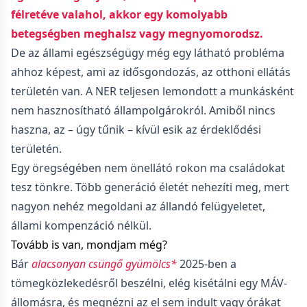
félretéve valahol, akkor egy komolyabb
betegségben meghalsz vagy megnyomorodsz.
De az állami egészségügy még egy látható probléma
ahhoz képest, ami az idősgondozás, az otthoni ellátás
területén van. A NER teljesen lemondott a munkásként
nem hasznosítható állampolgárokról. Amiből nincs
haszna, az – úgy tűnik – kívül esik az érdeklődési
területén.
Egy öregségében nem önellátó rokon ma családokat
tesz tönkre. Több generáció életét nehezíti meg, mert
nagyon nehéz megoldani az állandó felügyeletet,
állami kompenzáció nélkül.
Tovább is van, mondjam még?
Bár
alacsonyan csüngő gyümölcs*
2025-ben a
tömegközlekedésről beszélni, elég kisétálni egy MÁV-
állomásra, és megnézni az el sem indult vagy órákat