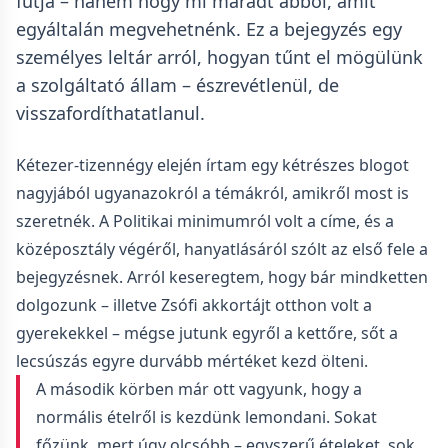
futja – hanem hogy mi maradt abból, amit
egyáltalán megvehetnénk. Ez a bejegyzés egy
személyes leltár arról, hogyan tűnt el mögülünk
a szolgáltató állam – észrevétlenül, de
visszafordíthatatlanul.
Kétezer-tizennégy elején írtam egy kétrészes blogot
nagyjából ugyanazokról a témákról, amikről most is
szeretnék. A Politikai minimumról volt a címe, és a
középosztály végéről, hanyatlásáról szólt az első fele a
bejegyzésnek. Arról keseregtem, hogy bár mindketten
dolgozunk – illetve Zsófi akkortájt otthon volt a
gyerekekkel – mégse jutunk egyről a kettőre, sőt a
lecsúszás egyre durvább mértéket kezd ölteni.
A második körben már ott vagyunk, hogy a
normális ételről is kezdünk lemondani. Sokat
főzünk, mert úgy olcsóbb – egyszerű ételeket, sok