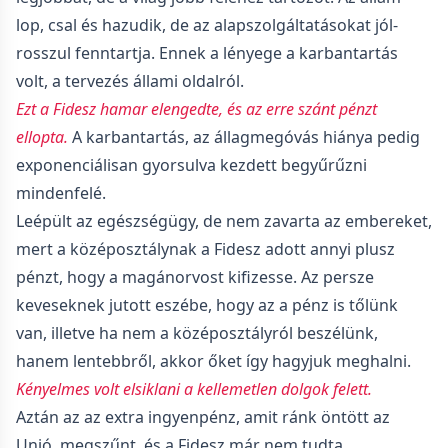
lop, csal és hazudik, de az alapszolgáltatásokat jól-
rosszul fenntartja. Ennek a lényege a karbantartás
volt, a tervezés állami oldalról.
Ezt a Fidesz hamar elengedte, és az erre szánt pénzt
ellopta.
A karbantartás, az állagmegóvás hiánya pedig
exponenciálisan gyorsulva kezdett begyűrűzni
mindenfelé.
Leépült az egészségügy, de nem zavarta az embereket,
mert a középosztálynak a Fidesz adott annyi plusz
pénzt, hogy a magánorvost kifizesse. Az persze
keveseknek jutott eszébe, hogy az a pénz is tőlünk
van, illetve ha nem a középosztályról beszélünk,
hanem lentebbről, akkor őket így hagyjuk meghalni.
Kényelmes volt elsiklani a kellemetlen dolgok felett.
Aztán az az extra ingyenpénz, amit ránk öntött az
Unió, megszűnt, és a Fidesz már nem tudta