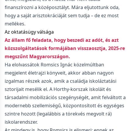
finanszírozni a középosztályt. Mára eljutottunk oda,
hogy a saját arisztokráciáját sem tudja – de ez most
mellékes.
Az oktatásügy válsága
Az állam fő feladata, hogy beszedi az adót, és azt
közszolgáltatások formájában visszaosztja, 2025-re
megszűnt Magyarországon.
Ha elolvassátok Romsics Ignác közelmúltban
megjelent életrajzi könyveit, akkor abban nagyon
izgalmas részek azok, amik a családja iskoláztatási
sztorijait mesélik el. A Horthy-korszak iskoláit és
társadalmi mobilizációs szegénységét, amit felváltott a
modernebb szellemiségű, központosított és egységes
szintre hozott (legalábbis a törekvés megvolt rá)
iskolarendszer.
Az mindegy is, hogy Romsics is elismeri: ennek az