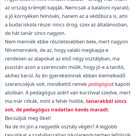
az ország krémjét kapják. Nemcsak a balatoni nyaraló,
a jó környéken felnövés, hanem az a védőbúra is, ami
a budai iskola része: nincs drog, szex az általánosban,
de hát tanár sincs nagyon.
Nem mennék ebbe részletesebben bele, mert nagyon
félremennénk, de az, hogy valaki megkapja-e
rendesen az alapokat az első négy osztályban, ma
pusztán azon a szerencsén múlik, hogy jó-e a tanító,
akihez kerül. Az én gyerekeimnek ebben kiemelkedő
szerencséjük volt, mindkettő remek
pedagógus
t kapott
alsóban. A pedagógus azért van kurzívval szedve, mert
ma már ritkák, mint a fehér hollók,
tanarakból sincs
sok, de pedagógus iradatlan kevés maradt
.
Becsüljük meg őket!
Na de mi jön a negyedik osztály végén? A legjobb
tanulókat a szabályozatlan iskolarendszerben lefölözik