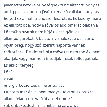
pillanattól kezdve hülyeségnek tűnt: látszott, hogy az
addig piaci alapon, a jövőre tervező vállalati irányítás
helyett ez a maffiarendszer lesz ott is. És bizony, mára
ez eljutott oda, hogy a főváros agglomerációjában a
közműhálózatok nem bírják kiszolgálni az
állampolgárokat. A balatoni vízhálózat a déli parton
olyan öreg, hogy szó szerint naponta vannak
csőtörések. De kicserélni a csöveket nem fogják, nem
akarják, vagy már nem is tudják – csak foltozgatnak.
És akkor tényleg:
közút
vasút
energia-beszerzés differenciálása
Eluntam már én is, nem megyek tovább az összes
állami feladaton. Valójában lehetne két
sablonbekezdést írni, amibe, ha az alanyt