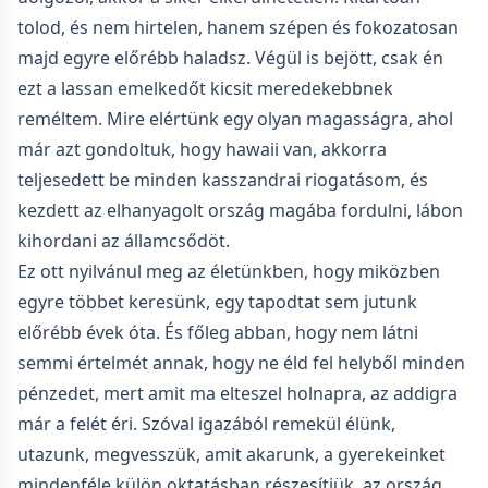
tolod, és nem hirtelen, hanem szépen és fokozatosan
majd egyre előrébb haladsz. Végül is bejött, csak én
ezt a lassan emelkedőt kicsit meredekebbnek
reméltem. Mire elértünk egy olyan magasságra, ahol
már azt gondoltuk, hogy hawaii van, akkorra
teljesedett be minden kasszandrai riogatásom, és
kezdett az elhanyagolt ország magába fordulni, lábon
kihordani az államcsődöt.
Ez ott nyilvánul meg az életünkben, hogy miközben
egyre többet keresünk, egy tapodtat sem jutunk
előrébb évek óta. És főleg abban, hogy nem látni
semmi értelmét annak, hogy ne éld fel helyből minden
pénzedet, mert amit ma elteszel holnapra, az addigra
már a felét éri. Szóval igazából remekül élünk,
utazunk, megvesszük, amit akarunk, a gyerekeinket
mindenféle külön oktatásban részesítjük, az ország