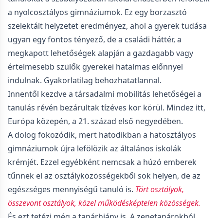
a nyolcosztályos gimnáziumok. Ez egy borzasztó
szelektált helyzetet eredményez, ahol a gyerek tudása
ugyan egy fontos tényező, de a családi háttér, a
megkapott lehetőségek alapján a gazdagabb vagy
értelmesebb szülők gyerekei hatalmas előnnyel
indulnak. Gyakorlatilag behozhatatlannal.
Innentől kezdve a társadalmi mobilitás lehetőségei a
tanulás révén bezárultak tízéves kor körül. Mindez itt,
Európa közepén, a 21. század első negyedében.
A dolog fokozódik, mert hatodikban a hatosztályos
gimnáziumok újra lefölözik az általános iskolák
krémjét. Ezzel egyébként nemcsak a húzó emberek
tűnnek el az osztályközösségekből sok helyen, de az
egészséges mennyiségű tanuló is.
Tört osztályok,
összevont osztályok, közel működésképtelen közösségek.
És ezt tetézi még a tanárhiány is. A zenetanárokból