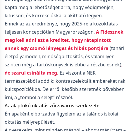
kapta meg a lehetőséget arra, hogy végigmenjen,
kifusson, és korrekciókkal alakítható legyen.
Ennek az az eredménye, hogy 2025-re a közoktatás
teljesen koncepciótlan Magyarországon.
A Fidesznek
meg kell adni azt a kreditet, hogy rátapintott
ennek egy csomó lényeges és hibás pontjára
(tanári
életpályamodell, minőségbiztosítás, és valamilyen
szinten még a tartóskönyvek is ebbe a részbe esnek)
,
de szarul csinálta meg.
Ez viszont a NER
természetéből adódik: kontraszelektált embereket rak
kulcspozíciókba. De erről később szeretnék bővebben
írni, a „tombol a selejt” résznél.
Az alapfokú oktatás zűrzavaros szerkezete
Én apaként elborzadva figyelem az általános iskolai
oktatás mélyrepülését.
A gyerekeim, mint minden másból – ahogy már írtam –