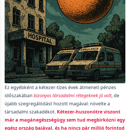
Ez egyébként a kétezer-tízes évek átmeneti pénzes
időszakában
bizonyos társadalmi rétegeknek jó volt
, de
újabb szegregálódást hozott magával: növelte a
társadalmi szakadékot.
Kétezer-huszonötre viszont
már a magánegészségügy sem tud megbirkózni egy
egész ország bajával, és ha nincs pár millió forintod