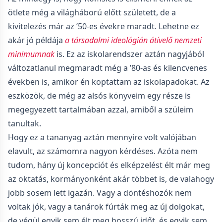
ötlete még a világháború előtt született, de a
kivitelezés már az ’50-es évekre maradt. Lehetne ez
akár jó példája
a társadalmi ideológián átívelő nemzeti
minimumnak
is. Ez az iskolarendszer aztán nagyjából
változatlanul megmaradt még a ’80-as és kilencvenes
években is, amikor én koptattam az iskolapadokat. Az
eszközök, de még az alsós könyveim egy része is
megegyezett tartalmában azzal, amiből a szüleim
tanultak.
Hogy ez a tananyag aztán mennyire volt valójában
elavult, az számomra nagyon kérdéses. Azóta nem
tudom, hány új koncepciót és elképzelést élt már meg
az oktatás, kormányonként akár többet is, de valahogy
jobb sosem lett igazán. Vagy a döntéshozók nem
voltak jók, vagy a tanárok fúrták meg az új dolgokat,
de végül egyik sem élt meg hosszú időt, és egyik sem