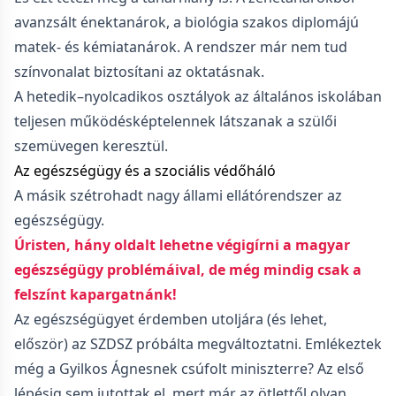
avanzsált énektanárok, a biológia szakos diplomájú
matek- és kémiatanárok. A rendszer már nem tud
színvonalat biztosítani az oktatásnak.
A hetedik–nyolcadikos osztályok az általános iskolában
teljesen működésképtelennek látszanak a szülői
szemüvegen keresztül.
Az egészségügy és a szociális védőháló
A másik szétrohadt nagy állami ellátórendszer az
egészségügy.
Úristen, hány oldalt lehetne végigírni a magyar
egészségügy problémáival, de még mindig csak a
felszínt kapargatnánk!
Az egészségügyet érdemben utoljára (és lehet,
először) az SZDSZ próbálta megváltoztatni. Emlékeztek
még a Gyilkos Ágnesnek csúfolt miniszterre? Az első
lépésig sem jutottak el, mert már az ötlettől olyan