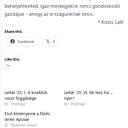
behelyettesíted, igaz mindegyikre: nincs gondoskodó
gazdájuk – ahogy az országunknak sincs.
* Köszi, Lali!
Share this:
Facebook
X
Like this:
L
o
a
Leltár ’25: I. A kisebbik
Leltár ’25: VI. Mi lesz ha …
d
rossz függősége
nyer?
In "Politika"
In "Politika"
i
n
Első élményeink a főzés
terén Apuval
g
In "Máshol írtam"