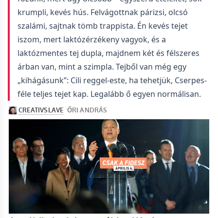
krumpli, kevés hús. Felvágottnak párizsi, olcsó
szalámi, sajtnak tömb trappista. Én kevés tejet
iszom, mert laktózérzékeny vagyok, és a
laktózmentes tej dupla, majdnem két és félszeres
árban van, mint a szimpla. Tejből van még egy
„kihágásunk”: Cili reggel-este, ha tehetjük, Cserpes-
féle teljes tejet kap. Legalább ő egyen normálisan.