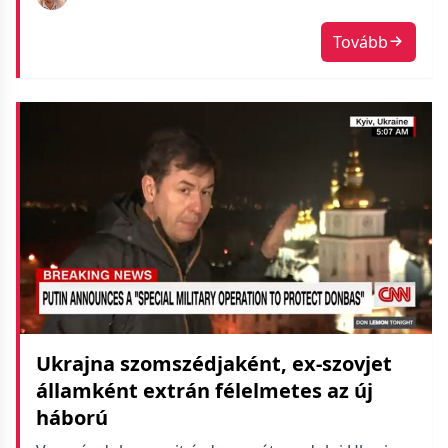
Tovább
Ukrajna szomszédjaként, ex-szovjet
államként extrán félelmetes az új
háború