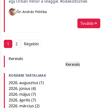
egy Orbán Viktor a világgal. #odaköltöznék
Őri András
•
Politika
Tovább
Bejegyzések
1
2
Régebbi
navigációja
Keresés
Keresés
KORÁBBI TARTALMAK
2026. augusztus
(1)
2026. június
(4)
2026. május
(7)
2026. április
(7)
2026. március
(2)