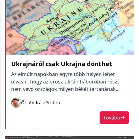
Ukrajnáról csak Ukrajna dönthet
Az elmúlt napokban egyre több helyen lehet
olvasni, hogy az orosz-ukrán háborúban részt
nem vevő országok milyen békét tartanának
jónak. Mintha elfelejtenék erről megkérdezni a
Őri András
•
Politika
sértett felet: Ukrajnát.
Tovább