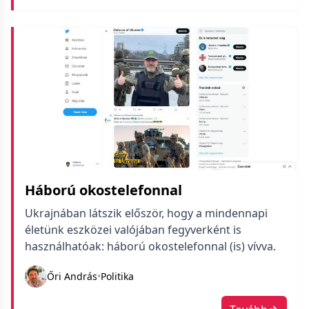
Háború okostelefonnal
Ukrajnában látszik először, hogy a mindennapi
életünk eszközei valójában fegyverként is
használhatóak: háború okostelefonnal (is) vívva.
Őri András
•
Politika