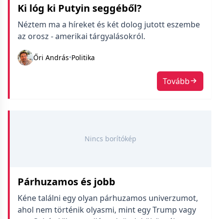
Ki lóg ki Putyin seggéből?
Néztem ma a híreket és két dolog jutott eszembe
az orosz - amerikai tárgyalásokról.
Őri András
•
Politika
Tovább
Nincs borítókép
Párhuzamos és jobb
Kéne találni egy olyan párhuzamos univerzumot,
ahol nem történik olyasmi, mint egy Trump vagy