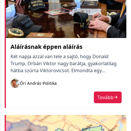
Aláírásnak éppen aláírás
Két napja azzal van tele a sajtó, hogy Donald
Trump, Orbán Viktor nagy barátja, gyakorlatilag
hátba szúrta Viktorovicsot. Elmondta egy
interjúban, hogy Orbán ugyan kért pénzügyi
Őri András
•
Politika
védelmet az USA-tól, de ő nem ígérte meg neki. Ez
ugye már a második sztori, amiről kiderült, hogy
Tovább
mégsem lett elintézve, aláírva. Szó ugyan esett
róla, abban nincs hiba, […]