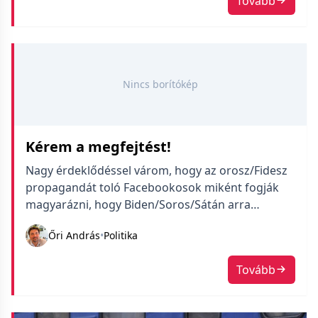
Tovább
Nincs borítókép
Kérem a megfejtést!
Nagy érdeklődéssel várom, hogy az orosz/Fidesz
propagandát toló Facebookosok miként fogják
magyarázni, hogy Biden/Soros/Sátán arra
kényszeríti Szent Putyint, hogy bombázzon egy
Őri András
•
Politika
atomerőművet.
Tovább