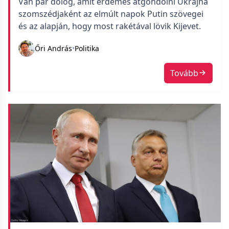
Van pár dolog, amit érdemes átgondolni Ukrajna
szomszédjaként az elmúlt napok Putin szövegei
és az alapján, hogy most rakétával lövik Kijevet.
Őri András
•
Politika
Tovább