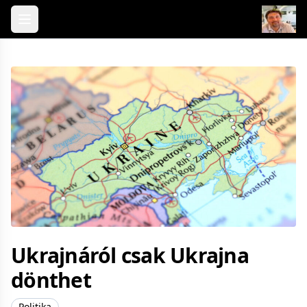
Skip to content
Ukrajnáról csak Ukrajna
dönthet
Politika