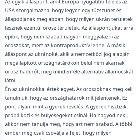
Az egyik álláspont, amit Európa nyugatibb fele és az
USA szorgalmazna, hogy legyen egy tűzszünet és
állapodjanak meg abban, hogy milyen ukrán területek
lesznek ezentúl orosz területek. Az álláspontjukat arra
építik, hogy nem szabad nagyon meggyalázni az
oroszokat, mert az kontraproduktív lenne. A másik
álláspont az ukránoké, akik a nemzetközi jog alapján
megállapított országhatárokon belül nem akarnak
orosz haderőt, meg mindenféle alternatív államocskát
látni.
Én az ukránokkal értek egyet. Az oroszoknak meg kell
tanulniuk, hogy az országhatárok mit jelentenek. Ez
pont olyan, mint a gyereknevelés. A gyerek hisztizik,
próbálkozik és hülyeségeket csinál. Ha hagyod neki,
akkor nem tanulja meg, hogy azt nem szabad. A többi
ember meg csak csóválja a fejét, hogy milyen