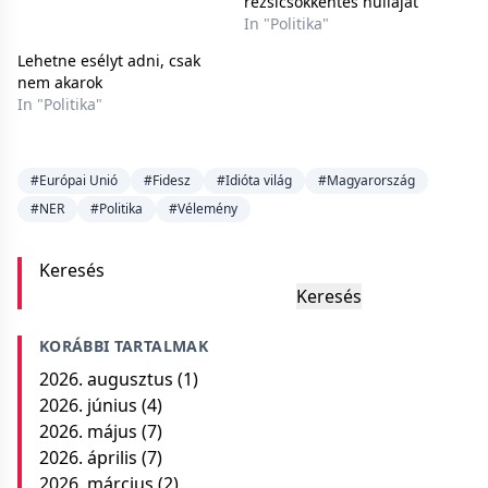
rezsicsökkentés hulláját
In "Politika"
Lehetne esélyt adni, csak
nem akarok
In "Politika"
#Európai Unió
#Fidesz
#Idióta világ
#Magyarország
#NER
#Politika
#Vélemény
Keresés
Keresés
KORÁBBI TARTALMAK
2026. augusztus
(1)
2026. június
(4)
2026. május
(7)
2026. április
(7)
2026. március
(2)