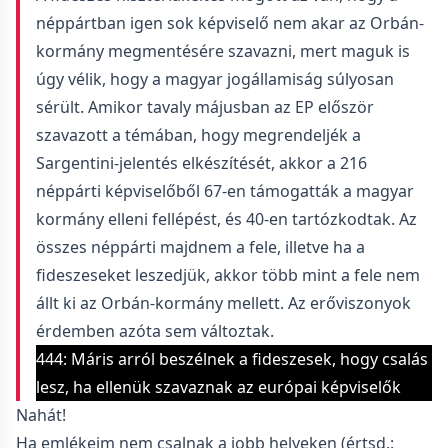
néppártban igen sok képviselő nem akar az Orbán-
kormány megmentésére szavazni, mert maguk is
úgy vélik, hogy a magyar jogállamiság súlyosan
sérült. Amikor tavaly májusban az EP először
szavazott a témában, hogy megrendeljék a
Sargentini-jelentés elkészítését, akkor a 216
néppárti képviselőből 67-en támogatták a magyar
kormány elleni fellépést, és 40-en tartózkodtak. Az
összes néppárti majdnem a fele, illetve ha a
fideszeseket leszedjük, akkor több mint a fele nem
állt ki az Orbán-kormány mellett. Az erőviszonyok
érdemben azóta sem változtak.
444: Máris arról beszélnek a fideszesek, hogy csalás
lesz, ha ellenük szavaznak az európai képviselők
Nahát!
Ha emlékeim nem csalnak a jobb helyeken (értsd.: