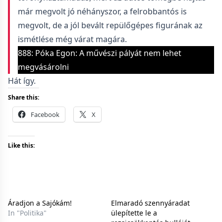
már megvolt jó néhányszor, a felrobbantós is
megvolt, de a jól bevált repülőgépes figurának az
ismétlése még várat magára.
888: Póka Egon: A művészi pályát nem lehet
megvásárolni
Hát így.
Share this:
Facebook
X
Like this:
Áradjon a Sajókám!
Elmaradó szennyáradat
In "Politika"
ülepítette le a