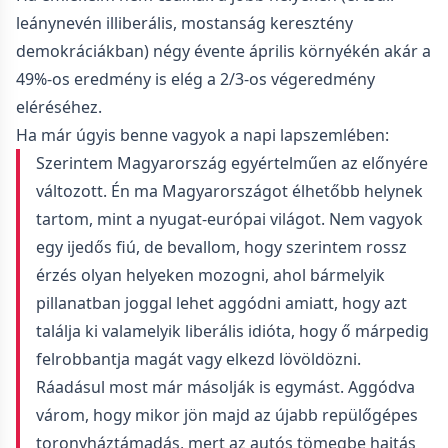
leánynevén illiberális, mostanság keresztény
demokráciákban) négy évente április környékén akár a
49%-os eredmény is elég a 2/3-os végeredmény
eléréséhez.
Ha már úgyis benne vagyok a napi lapszemlében:
Szerintem Magyarország egyértelműen az előnyére
változott. Én ma Magyarországot élhetőbb helynek
tartom, mint a nyugat-európai világot. Nem vagyok
egy ijedős fiú, de bevallom, hogy szerintem rossz
érzés olyan helyeken mozogni, ahol bármelyik
pillanatban joggal lehet aggódni amiatt, hogy azt
találja ki valamelyik liberális idióta, hogy ő márpedig
felrobbantja magát vagy elkezd lövöldözni.
Ráadásul most már másolják is egymást. Aggódva
várom, hogy mikor jön majd az újabb repülőgépes
toronyháztámadás, mert az autós tömegbe hajtás