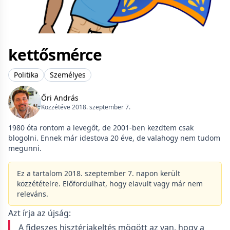
kettősmérce
Politika
Személyes
Őri András
Közzétéve 2018. szeptember 7.
1980 óta rontom a levegőt, de 2001-ben kezdtem csak
blogolni. Ennek már idestova 20 éve, de valahogy nem tudom
megunni.
Ez a tartalom 2018. szeptember 7. napon került
közzétételre. Előfordulhat, hogy elavult vagy már nem
releváns.
Azt írja az újság:
A fideszes hisztériakeltés mögött az van, hogy a