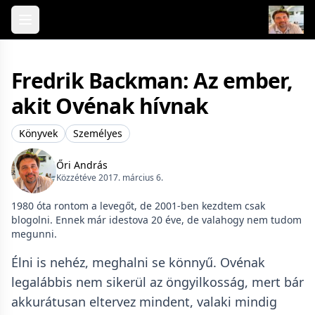
Skip to content
Fredrik Backman: Az ​ember,
akit Ovénak hívnak
Könyvek
Személyes
Őri András
Közzétéve 2017. március 6.
1980 óta rontom a levegőt, de 2001-ben kezdtem csak
blogolni. Ennek már idestova 20 éve, de valahogy nem tudom
megunni.
Élni is nehéz, meghalni se könnyű. Ovénak
legalábbis nem sikerül az öngyilkosság, mert bár
akkurátusan eltervez mindent, valaki mindig