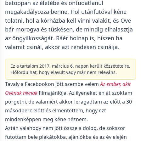
betoppan az életébe és öntudatlanul
megakadályozza benne. Hol utánfutóval kéne
tolatni, hol a kórházba kell vinni valakit, és Ove
bár morogva és tüskésen, de mindig elhalasztja
az öngyilkosságát. Ráér holnap is, hiszen ha
valamit csinál, akkor azt rendesen csinálja.
Ez a tartalom 2017. március 6. napon került közzétételre.
Előfordulhat, hogy elavult vagy már nem releváns.
Tavaly a Facebookon jött szembe velem
Az ​ember, akit
Ovénak hívnak
filmajánlója. Az ilyeneket én át szoktam
pörgetni, de valamiért akkor leragadtam az előtt a 30
másodperc előtt és elmentettem, hogy ezt
mindenképpen meg kéne néznem.
Aztán valahogy nem jött össze a dolog, de sokszor
futottam bele plakátokba, ajánlókba és az év elején