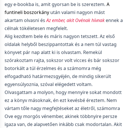
egy e-bookba is, amit gyorsan be is szereztem.
A
funtineli boszorkány
után valami nagyon mást
akartam olvasni és
Az ​ember, akit Ovénak hívnak
ennek a
célnak tökéletesen megfelelt.
Alig kezdtem bele és máris nagyon tetszett. Az első
oldalak helyből beszippantottak és a nem túl vastag
könyvet pár nap alatt ki is olvastam. Remekül
szórakoztam rajta, sokszor volt vicces és bár sokszor
botorkált a túl érzelmes és a számomra még
elfogadható határmezsgyéjén, de mindig sikerült
egyensúlyoznia, szóval elégedett voltam.
Olvasgattam a molyon, hogy mennyire sokat mondott
ez a könyv másoknak, én ezt kevésbé éreztem. Nem
vártam tőle nagy megfejtéseket az életről, számomra
Ove egy morgós vénember, akinek többnyire persze
igaza van, de alapvetően inkább csak modortalan. Akit