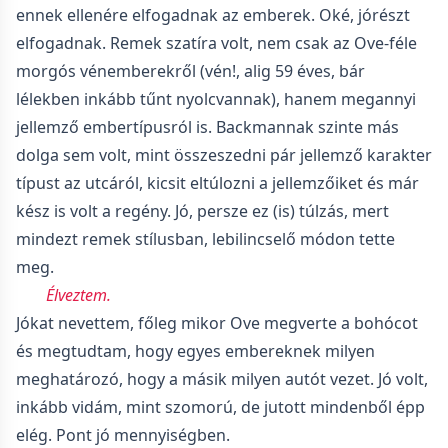
ennek ellenére elfogadnak az emberek. Oké, jórészt
elfogadnak. Remek szatíra volt, nem csak az Ove-féle
morgós vénemberekről (vén!, alig 59 éves, bár
lélekben inkább tűnt nyolcvannak), hanem megannyi
jellemző embertípusról is. Backmannak szinte más
dolga sem volt, mint összeszedni pár jellemző karakter
típust az utcáról, kicsit eltúlozni a jellemzőiket és már
kész is volt a regény. Jó, persze ez (is) túlzás, mert
mindezt remek stílusban, lebilincselő módon tette
meg.
Élveztem.
Jókat nevettem, főleg mikor Ove megverte a bohócot
és megtudtam, hogy egyes embereknek milyen
meghatározó, hogy a másik milyen autót vezet. Jó volt,
inkább vidám, mint szomorú, de jutott mindenből épp
elég. Pont jó mennyiségben.