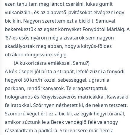
ezen tanultam meg láncot cserélni, lukas gumit
vulkanizálni, és az alapvető javításokat elvégezni egy
biciklin. Nagyon szerettem ezt a biciklit, Samuval
bekerekeztük az egész környéket Fonyódtól Máriáig. A
’87-es esős nyáron még a zivatarok sem nagyon
akadályoztak meg abban, hogy a kátyús-földes
utcákon döngessünk végig.
(A kukoricásra emlékszel, Samu?)
A kék Csepel jól bírta a strapát, lefelé zúzni a fonyódi
hegyről 50 km/h közeli sebességgel, ugratni a
parkban, rendőrkanyarok. Teleragasztgattuk
hologramos és fényvisszaverős matricákkal, Kawasaki
feliratokkal. Szörnyen nézhetett ki, de nekem tetszett.
Szomorú véget ért ez a bicikli, az egyik hegyi túránál,
amikor zúztunk le a Berek vendéglő felé valahogy
rászaladtam a padkára. Szerencsére már nem a