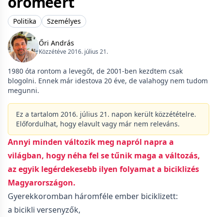
öröméért
Politika
Személyes
Őri András
Közzétéve 2016. július 21.
1980 óta rontom a levegőt, de 2001-ben kezdtem csak
blogolni. Ennek már idestova 20 éve, de valahogy nem tudom
megunni.
Ez a tartalom 2016. július 21. napon került közzétételre.
Előfordulhat, hogy elavult vagy már nem releváns.
Annyi minden változik meg napról napra a
világban, hogy néha fel se tűnik maga a változás,
az egyik legérdekesebb ilyen folyamat a biciklizés
Magyarországon.
Gyerekkoromban háromféle ember biciklizett:
a bicikli versenyzők,