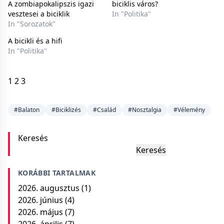
A zombiapokalipszis igazi
biciklis város?
vesztesei a biciklik
In "Politika"
In "Sorozatok"
A bicikli és a hifi
In "Politika"
1
2
3
#Balaton
#Biciklizés
#Család
#Nosztalgia
#Vélemény
Keresés
Keresés
KORÁBBI TARTALMAK
2026. augusztus
(1)
2026. június
(4)
2026. május
(7)
2026. április
(7)