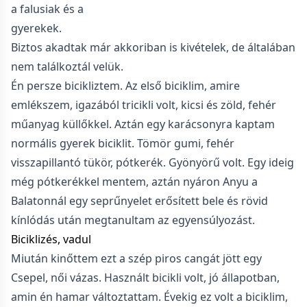
a falusiak és a
gyerekek.
Biztos akadtak már akkoriban is kivételek, de általában
nem találkoztál velük.
Én persze bicikliztem. Az első biciklim, amire
emlékszem, igazából tricikli volt, kicsi és zöld, fehér
műanyag küllőkkel. Aztán egy karácsonyra kaptam
normális gyerek biciklit. Tömör gumi, fehér
visszapillantó tükör, pótkerék. Gyönyörű volt. Egy ideig
még pótkerékkel mentem, aztán nyáron Anyu a
Balatonnál egy seprűnyelet erősített bele és rövid
kínlódás után megtanultam az egyensúlyozást.
Biciklizés, vadul
Miután kinőttem ezt a szép piros cangát jött egy
Csepel, női vázas. Használt bicikli volt, jó állapotban,
amin én hamar változtattam. Évekig ez volt a biciklim,