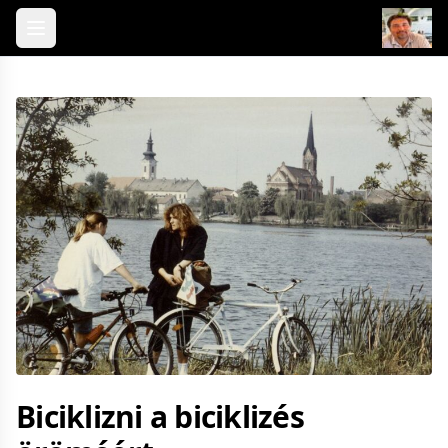
Skip to content
Biciklizni a biciklizés