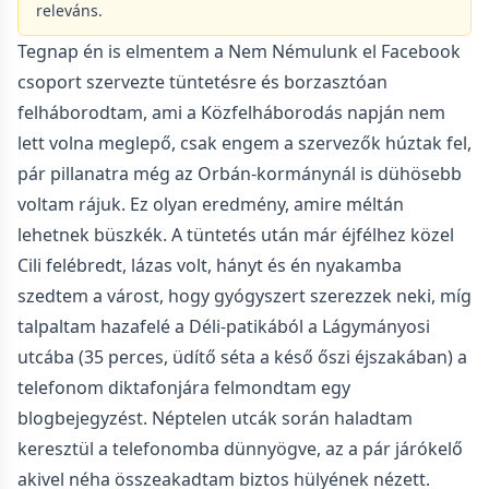
releváns.
Tegnap én is elmentem a Nem Némulunk el Facebook
csoport szervezte tüntetésre és borzasztóan
felháborodtam, ami a Közfelháborodás napján nem
lett volna meglepő, csak engem a szervezők húztak fel,
pár pillanatra még az Orbán-kormánynál is dühösebb
voltam rájuk. Ez olyan eredmény, amire méltán
lehetnek büszkék. A tüntetés után már éjfélhez közel
Cili felébredt, lázas volt, hányt és én nyakamba
szedtem a várost, hogy gyógyszert szerezzek neki, míg
talpaltam hazafelé a Déli-patikából a Lágymányosi
utcába (35 perces, üdítő séta a késő őszi éjszakában) a
telefonom diktafonjára felmondtam egy
blogbejegyzést. Néptelen utcák során haladtam
keresztül a telefonomba dünnyögve, az a pár járókelő
akivel néha összeakadtam biztos hülyének nézett.