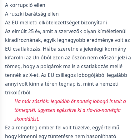
A korrupció ellen
A ruszki barátság ellen
Az EU melletti elkötelezettséget bizonyítani
Az elmúlt 25 év, amit a szervezők olyan kíméletlenül
kiradíroznának, egyik legnagyobb eredménye volt az
EU csatlakozás. Hiába szeretne a jelenlegi kormány
kifarolni az Unióból ezen az őszön nem először jelzi a
tömeg, hogy a polgárok ma is a csatlakozás mellé
tennék az X-et. Az EU csillagos lobogójából legalább
annyi volt kinn a téren tegnap is, mint a nemzeti
trikolórból.
Ha már zászlók: legalább öt norvég lobogó is volt a
tömegnél, ügyesen egészítve ki a ria-ria-norvégia
skandálást.
Ez a rengeteg ember fel volt tüzelve, egyértelmű,
hogy kimenni egy tüntetésre nem hasonlítható