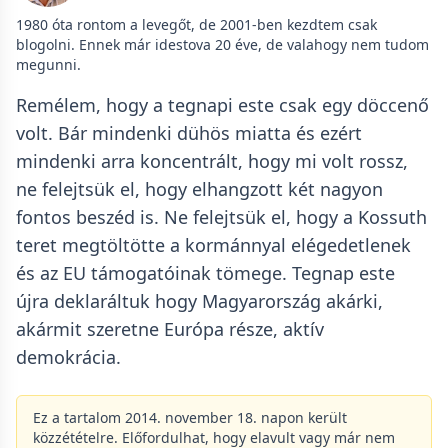
1980 óta rontom a levegőt, de 2001-ben kezdtem csak
blogolni. Ennek már idestova 20 éve, de valahogy nem tudom
megunni.
Remélem, hogy a tegnapi este csak egy döccenő
volt. Bár mindenki dühös miatta és ezért
mindenki arra koncentrált, hogy mi volt rossz,
ne felejtsük el, hogy elhangzott két nagyon
fontos beszéd is. Ne felejtsük el, hogy a Kossuth
teret megtöltötte a kormánnyal elégedetlenek
és az EU támogatóinak tömege. Tegnap este
újra deklaráltuk hogy Magyarország akárki,
akármit szeretne Európa része, aktív
demokrácia.
Ez a tartalom 2014. november 18. napon került
közzétételre. Előfordulhat, hogy elavult vagy már nem