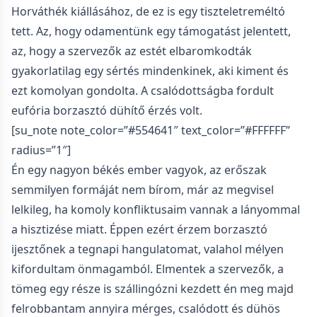
Horváthék kiállásához, de ez is egy tiszteletreméltó
tett. Az, hogy odamentünk egy támogatást jelentett,
az, hogy a szervezők az estét elbaromkodták
gyakorlatilag egy sértés mindenkinek, aki kiment és
ezt komolyan gondolta. A csalódottságba fordult
eufória borzasztó dühítő érzés volt.
[su_note note_color=”#554641″ text_color=”#FFFFFF”
radius=”1″]
Én egy nagyon békés ember vagyok, az erőszak
semmilyen formáját nem bírom, már az megvisel
lelkileg, ha komoly konfliktusaim vannak a lányommal
a hisztizése miatt. Éppen ezért érzem borzasztó
ijesztőnek a tegnapi hangulatomat, valahol mélyen
kifordultam önmagamból. Elmentek a szervezők, a
tömeg egy része is szállingózni kezdett én meg majd
felrobbantam annyira mérges, csalódott és dühös