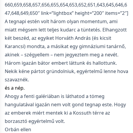
660,659,658,657,656,655,654,653,652,651,643,645,646,6
47,648,649,650″ link=”lightbox” height=”200″ items=”2″]
A tegnapi estén volt három olyan momentum, ami
miatt mégsem lett teljes kudarc a tüntetés. Elhangzott
két beszéd, az egyiket Horváth András (és kicsit
Karancsi) mondta, a másikat egy gimnáziumi tanárnő,
akinek – szégyellem – nem jegyeztem meg a nevét.
Három igazán bátor embert láttunk és hallottunk.
Nekik kéne pártot gründolniuk, egyértelmű lenne hova
szavaznék.
és a nép.
Ahogy a fenti galériában is láthatod a tömeg
hangulatával igazán nem volt gond tegnap este. Hogy
az emberek miért mentek ki a Kossuth térre az
borzasztó egyértelmű volt.
Orbán ellen