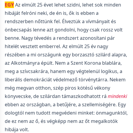
EGY
Az elmúlt 25 évet lehet szidni, lehet sok minden
hibáját felróni neki, de én is, ők is ebben a
rendszerben nőttünk fel. Élveztük a vívmányait és
önbecsapás lenne azt gondolni, hogy csak rossz volt
benne. Nagy tévedés a rendszert azonosítani pár
hitelét vesztett emberrel. Az elmúlt 25 év nagy
részében a mi országunk egy borzasztó szilárd alapra,
az Alkotmányra épült. Nem a Szent Korona blablára,
meg a szívcsakrára, hanem egy végtelenül logikus, a
liberális demokráciát védelmező törvénytárra. Nekem
még megvan otthon, szép piros kötésű vékony
könyvecske, de szilárdan támaszkodhatott rá
mindenki
ebben az országban, a betűjére, a szellemiségére. Egy
dologtól nem tudott megvédeni minket: önmagunktól,
de ez nem az ő, és végképp nem az őt megalkotók
hibája volt.