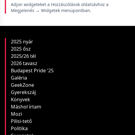
Adjon widgeteket a Hozzászólások oldalsávhoz a
Megjelenés → Widgetek menüpontban.
2025 nyár
2025 ősz
2025/26 tél
2026 tavasz
Budapest Pride '25
Galéria
GeekZone
Gyerekszáj
Könyvek
Máshol írtam
Mozi
Pilisi-tető
Politika