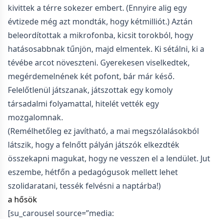
kivittek a térre sokezer embert. (Ennyire alig egy
évtizede még azt mondták, hogy kétmilliót.) Aztán
beleordítottak a mikrofonba, kicsit torokból, hogy
hatásosabbnak tűnjön, majd elmentek. Ki sétálni, ki a
tévébe arcot növeszteni. Gyerekesen viselkedtek,
megérdemelnének két pofont, bár már késő.
Felelőtlenül játszanak, játszottak egy komoly
társadalmi folyamattal, hitelét vették egy
mozgalomnak.
(Remélhetőleg ez javítható, a mai megszólalásokból
látszik, hogy a felnőtt pályán játszók elkezdték
összekapni magukat, hogy ne vesszen el a lendület. Jut
eszembe, hétfőn a pedagógusok mellett lehet
szolidaratani, tessék felvésni a naptárba!)
a hősök
[su_carousel source=”media: