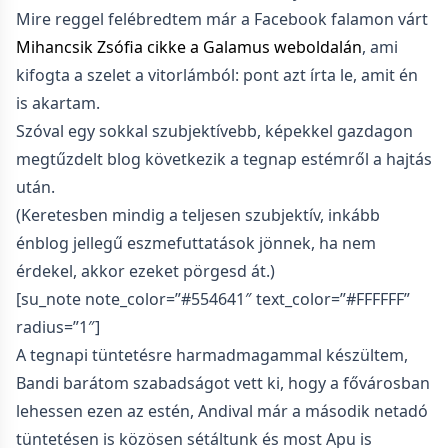
Mire reggel felébredtem már a Facebook falamon várt
Mihancsik Zsófia cikke a Galamus weboldalán
, ami
kifogta a szelet a vitorlámból: pont azt írta le, amit én
is akartam.
Szóval egy sokkal szubjektívebb, képekkel gazdagon
megtűzdelt blog következik a tegnap estémről a hajtás
után.
(Keretesben mindig a teljesen szubjektív, inkább
énblog jellegű eszmefuttatások jönnek, ha nem
érdekel, akkor ezeket pörgesd át.)
[su_note note_color=”#554641″ text_color=”#FFFFFF”
radius=”1″]
A tegnapi tüntetésre harmadmagammal készültem,
Bandi barátom szabadságot vett ki, hogy a fővárosban
lehessen ezen az estén, Andival már a második netadó
tüntetésen is közösen sétáltunk és most Apu is