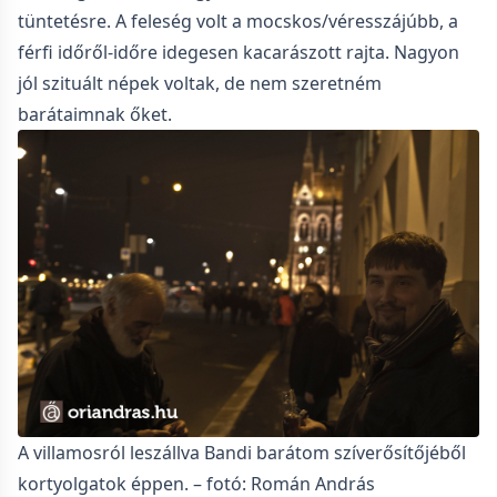
tüntetésre. A feleség volt a mocskos/véresszájúbb, a
férfi időről-időre idegesen kacarászott rajta. Nagyon
jól szituált népek voltak, de nem szeretném
barátaimnak őket.
A villamosról leszállva Bandi barátom szíverősítőjéből
kortyolgatok éppen. – fotó: Román András