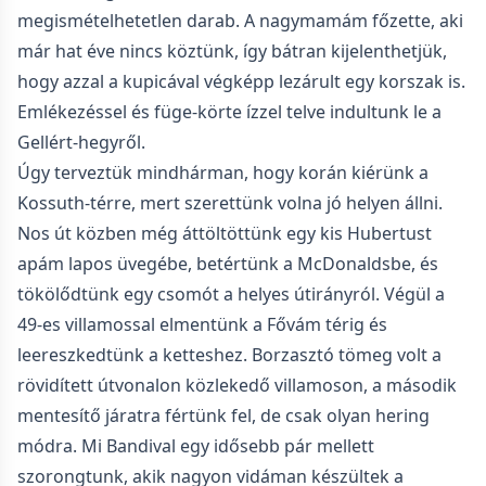
megismételhetetlen darab. A nagymamám főzette, aki
már hat éve nincs köztünk, így bátran kijelenthetjük,
hogy azzal a kupicával végképp lezárult egy korszak is.
Emlékezéssel és füge-körte ízzel telve indultunk le a
Gellért-hegyről.
Úgy terveztük mindhárman, hogy korán kiérünk a
Kossuth-térre, mert szerettünk volna jó helyen állni.
Nos út közben még áttöltöttünk egy kis Hubertust
apám lapos üvegébe, betértünk a McDonaldsbe, és
tökölődtünk egy csomót a helyes útirányról. Végül a
49-es villamossal elmentünk a Fővám térig és
leereszkedtünk a ketteshez. Borzasztó tömeg volt a
rövidített útvonalon közlekedő villamoson, a második
mentesítő járatra fértünk fel, de csak olyan hering
módra. Mi Bandival egy idősebb pár mellett
szorongtunk, akik nagyon vidáman készültek a