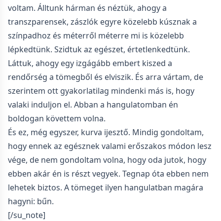
voltam. Álltunk hárman és néztük, ahogy a
transzparensek, zászlók egyre közelebb kúsznak a
színpadhoz és méterről méterre mi is közelebb
lépkedtünk. Szidtuk az egészet, értetlenkedtünk.
Láttuk, ahogy egy izgágább embert kiszed a
rendőrség a tömegből és elviszik. És arra vártam, de
szerintem ott gyakorlatilag mindenki más is, hogy
valaki induljon el. Abban a hangulatomban én
boldogan követtem volna.
És ez, még egyszer, kurva ijesztő. Mindig gondoltam,
hogy ennek az egésznek valami erőszakos módon lesz
vége, de nem gondoltam volna, hogy oda jutok, hogy
ebben akár én is részt vegyek. Tegnap óta ebben nem
lehetek biztos. A tömeget ilyen hangulatban magára
hagyni: bűn.
[/su_note]