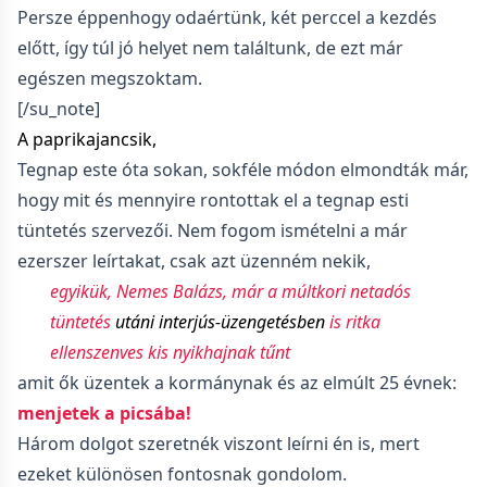
Persze éppenhogy odaértünk, két perccel a kezdés
előtt, így túl jó helyet nem találtunk, de ezt már
egészen megszoktam.
[/su_note]
A paprikajancsik,
Tegnap este óta sokan, sokféle módon elmondták már,
hogy mit és mennyire rontottak el a tegnap esti
tüntetés szervezői. Nem fogom ismételni a már
ezerszer leírtakat, csak azt üzenném nekik,
egyikük, Nemes Balázs, már a múltkori netadós
tüntetés
utáni interjús-üzengetésben
is ritka
ellenszenves kis nyikhajnak tűnt
amit ők üzentek a kormánynak és az elmúlt 25 évnek:
menjetek a picsába!
Három dolgot szeretnék viszont leírni én is, mert
ezeket különösen fontosnak gondolom.