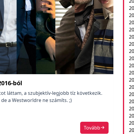
20
20
20
20
20
20
20
20
20
20
2
20
2016-ból
20
 láttam, a szubjektív-legjobb tíz következik.
20
 de a Westworldre ne számíts. ;)
20
20
20
20
Tovább
20