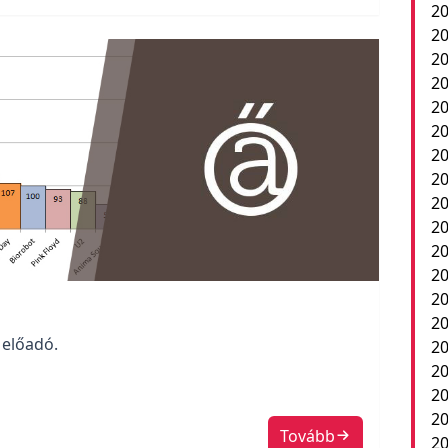
20
20
2
20
20
20
20
20
20
20
20
2
20
20
 előadó.
20
20
20
20
Tovább
20