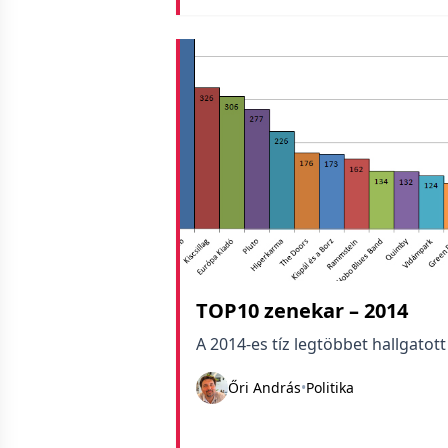
TOP10 zenekar – 2014
A 2014-es tíz legtöbbet hallgatott
Őri András
•
Politika