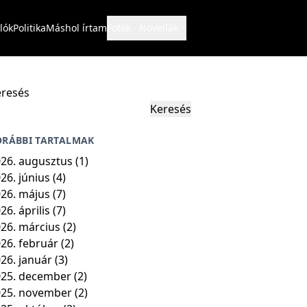
lók
Politika
Máshol írtam
Fotók
Novellák
resés
Keresés
ORÁBBI TARTALMAK
26. augusztus
(1)
26. június
(4)
26. május
(7)
26. április
(7)
26. március
(2)
26. február
(2)
26. január
(3)
25. december
(2)
025. november
(2)