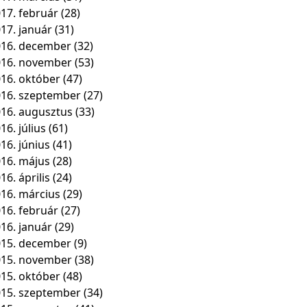
17. február
(28)
17. január
(31)
16. december
(32)
016. november
(53)
16. október
(47)
16. szeptember
(27)
16. augusztus
(33)
16. július
(61)
16. június
(41)
16. május
(28)
16. április
(24)
16. március
(29)
16. február
(27)
16. január
(29)
15. december
(9)
015. november
(38)
15. október
(48)
15. szeptember
(34)