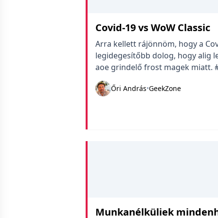
Covid-19 vs WoW Classic
Arra kellett rájönnöm, hogy a Co
legidegesítőbb dolog, hogy alig 
aoe grindelő frost magek miatt
Őri András
•
GeekZone
Munkanélküliek mindenh