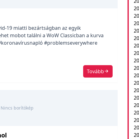
20
20
20
20
vid-19 miatti bezártságban az egyik
20
lehet mobot találni a WoW Classicban a kurva
20
. #koronavírusnapló #problemseverywhere
2
20
20
20
Tovább
20
20
20
20
20
Nincs borítókép
20
20
2
ol
20