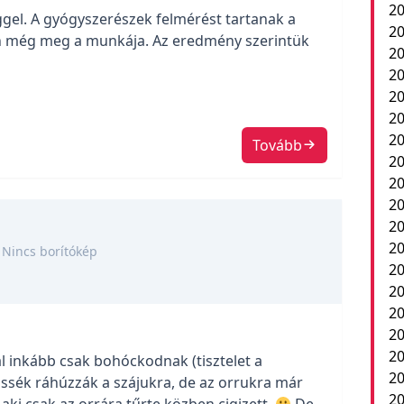
20
gel. A gyógyszerészek felmérést tartanak a
20
an még meg a munkája. Az eredmény szerintük
20
20
20
20
20
Tovább
20
20
20
2
20
Nincs borítókép
20
20
20
20
20
 inkább csak bohóckodnak (tisztelet a
20
ássék ráhúzzák a szájukra, de az orrukra már
20