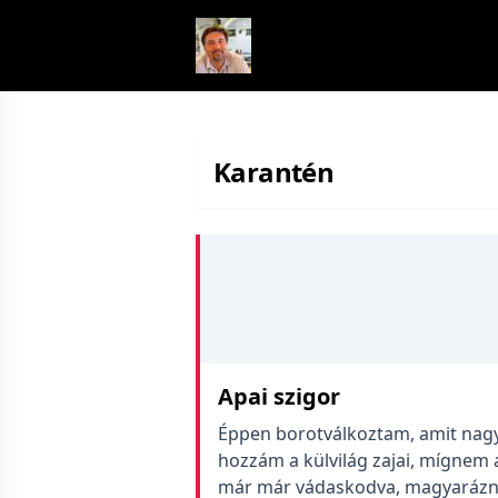
Skip to content
Karantén
Apai szigor
Éppen borotválkoztam, amit nag
hozzám a külvilág zajai, mígnem
már már vádaskodva, magyarázni 