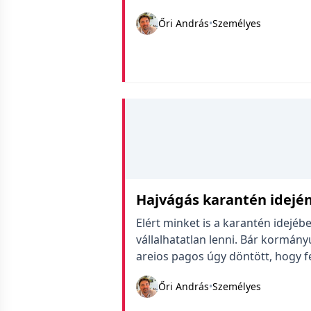
a pizsama-felső nyakát fojtogatta
Őri András
•
Személyes
hogy kellő módon sopánkodtam a 
Hajvágás karantén idejé
Elért minket is a karantén idejéb
vállalhatatlan lenni. Bár kormány
areios pagos úgy döntött, hogy f
teszi le a szakállvágó gépemet. 
Őri András
•
Személyes
betanuló darab, a fiam a mester