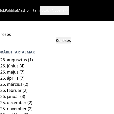
lók
Politika
Máshol írtam
Fotók
Novellák
resés
Keresés
ORÁBBI TARTALMAK
26. augusztus
(1)
26. június
(4)
26. május
(7)
26. április
(7)
26. március
(2)
26. február
(2)
26. január
(3)
25. december
(2)
025. november
(2)