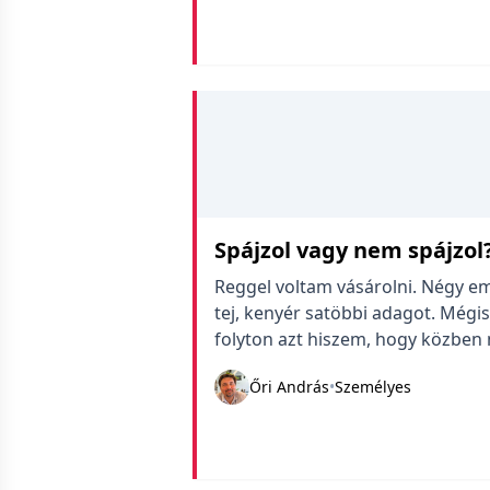
Spájzol vagy nem spájzol?
Reggel voltam vásárolni. Négy emb
tej, kenyér satöbbi adagot. Mégis
folyton azt hiszem, hogy közben 
meg a Lidl úgy tűnik túl van a n
Őri András
•
Személyes
emberek meg teljesen korrektül 