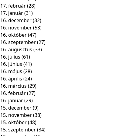
17. február
(28)
17. január
(31)
16. december
(32)
016. november
(53)
16. október
(47)
16. szeptember
(27)
16. augusztus
(33)
16. július
(61)
16. június
(41)
16. május
(28)
16. április
(24)
16. március
(29)
16. február
(27)
16. január
(29)
15. december
(9)
015. november
(38)
15. október
(48)
15. szeptember
(34)