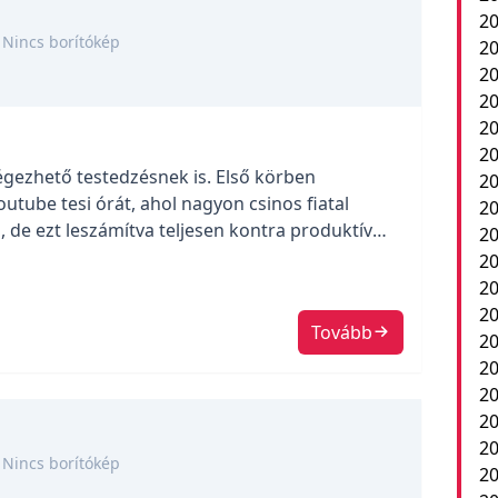
20
Nincs borítókép
20
20
20
2
20
égezhető testedzésnek is. Első körben
20
tube tesi órát, ahol nagyon csinos fiatal
20
 de ezt leszámítva teljesen kontra produktív
20
ték el, amiket én gyerekkoromban is képtelen
20
szobabiciklire (milyen jó, hogy van) és 4 […]
20
20
Tovább
20
2
20
20
20
Nincs borítókép
20