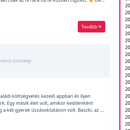
 aki csak az orrára tűrte közben cigizett.
De
20
ki gyorsan levette a maszkot amikor tüsszentett.
20
20
2
Tovább
20
20
20
20
Nincs borítókép
20
20
20
20
20
aládi költségvetés kezelő appban és ilyen
20
. Egy másik élet volt, amikor keddenként
20
 a két gyerek úszásoktatáson volt. Baszki, az az
2
n minden amit kitaláltam az elkövetkező 30-40
20
avírusnapló
20