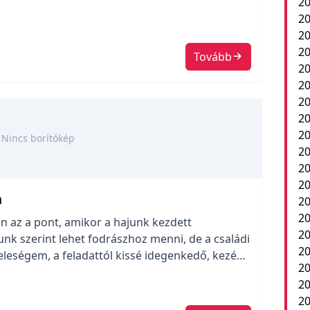
20
. Én, a borotválkozásra figyelve, úgy éreztem,
20
helyzeten, de őt ez nem elégítette […]
20
20
Tovább
20
20
20
20
20
Nincs borítókép
20
2
20
n
20
20
en az a pont, amikor a hajunk kezdett
20
unk szerint lehet fodrászhoz menni, de a családi
20
eleségem, a feladattól kissé idegenkedő, kezébe
20
A megbecsültség fokozatai szerint én voltam a
20
mű. Bizakodva vidáman […]
20