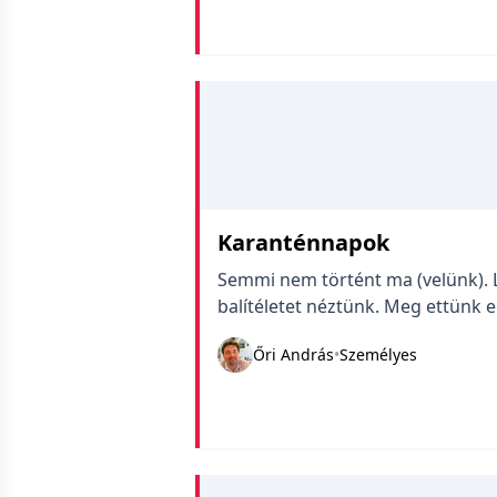
Karanténnapok
Semmi nem történt ma (velünk). 
balítéletet néztünk. Meg ettünk 
Őri András
•
Személyes