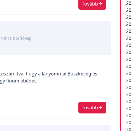
20
Tovább
20
2
20
20
20
Nincs borítókép
20
20
20
20
20
Leszámítva, hogy a lányommal Büszkeség és
2
egy finom ebédet.
20
20
20
Tovább
20
20
20
20