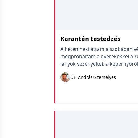
Karantén testedzés
A héten nekiláttam a szobában v
megpróbáltam a gyerekekkel a You
lányok vezényeltek a képernyőről,
volt, mert olyan testrészeiket ér
Őri András
•
Személyes
voltam. Így aztán újra felültem a 