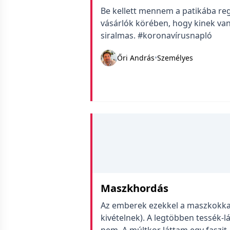
Be kellett mennem a patikába reg
vásárlók körében, hogy kinek v
siralmas. #koronavírusnapló
Őri András
•
Személyes
Maszkhordás
Az emberek ezekkel a maszkokkal
kivételnek). A legtöbben tessék-l