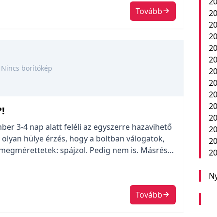
20
Tovább
20
20
20
20
20
Nincs borítókép
20
20
20
2
!
20
er 3-4 nap alatt feléli az egyszerre hazavihető
20
 olyan hülye érzés, hogy a boltban válogatok,
20
megmérettetek: spájzol. Pedig nem is. Másrészt
20
agy rohamon, volt minden bőségesen. Az
elhúzódnak egymástól, […]
Ny
Tovább