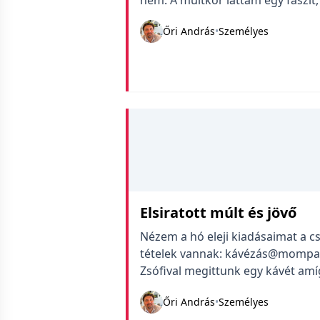
nem. A múltkor láttam egy faszit,
az eddigi csúcstartó az a néni, a
Őri András
•
Személyes
#koronavírusnapló
Elsiratott múlt és jövő
Nézem a hó eleji kiadásaimat a cs
tételek vannak: kávézás@mompark
Zsófival megittunk egy kávét amíg
élet többet már nem lesz. Oda va
Őri András
•
Személyes
évemre. #gyász #faszom #koron