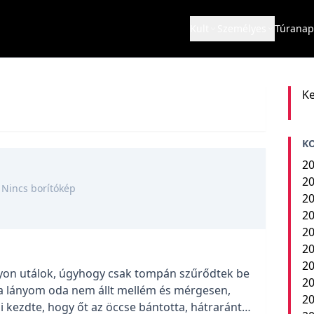
Kult
Személyes
Túranap
Ke
K
20
20
Nincs borítókép
20
20
20
20
20
yon utálok, úgyhogy csak tompán szűrődtek be
20
 a lányom oda nem állt mellém és mérgesen,
2
kezdte, hogy őt az öccse bántotta, hátrarántva