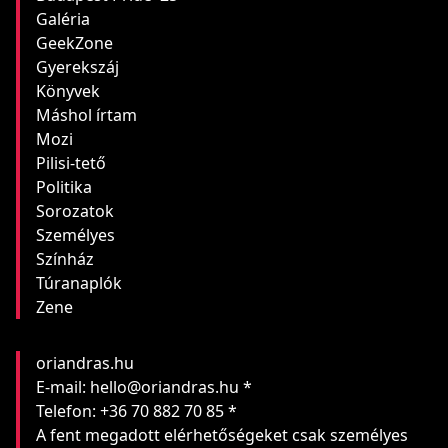
Galéria
GeekZone
Gyerekszáj
Könyvek
Máshol írtam
Mozi
Pilisi-tető
Politika
Sorozatok
Személyes
Színház
Túranaplók
Zene
oriandras.hu
E-mail: hello@oriandras.hu *
Telefon: +36 70 882 70 85 *
A fent megadott elérhetőségeket csak személyes