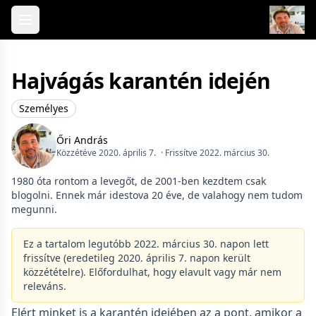
Skip to content
Hajvágás karantén idején
Személyes
Őri András
Közzétéve 2020. április 7.
· Frissítve 2022. március 30.
1980 óta rontom a levegőt, de 2001-ben kezdtem csak
blogolni. Ennek már idestova 20 éve, de valahogy nem tudom
megunni.
Ez a tartalom legutóbb 2022. március 30. napon lett
frissítve (eredetileg 2020. április 7. napon került
közzétételre). Előfordulhat, hogy elavult vagy már nem
releváns.
Elért minket is a karantén idejében az a pont, amikor a