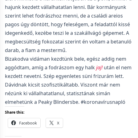
hajunk kezdett vállalhatatlan lenni. Bár kormányunk
szerint lehet fodrászhoz menni, de a családi areios
pagos úgy döntött, hogy feleségem, a feladattól kissé
idegenkedő, kezébe teszi le a szakállvágó gépemet. A
megbecsültség fokozatai szerint én voltam a betanuló
darab, a fiam a mestermű.
Bizakodva vidáman kezdtünk bele, egész addig nem
aggódtam, amíg a fodrászom egy halk
jaj!
után el nem
kezdett nevetni. Szép egyenletes süni frizurám lett.
Dávidnak kicsit szofisztikáltabb. Viszont már nem
nézünk ki vállalhatatlanul, statisztának simán
elmehetünk a Peaky Blindersbe. #koronavírusnapló
Share this:
Facebook
X