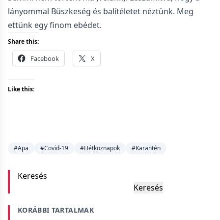
lányommal Büszkeség és balítéletet néztünk. Meg
ettünk egy finom ebédet.
Share this:
Facebook
X
Like this:
#Apa
#Covid-19
#Hétköznapok
#Karantén
Keresés
Keresés
KORÁBBI TARTALMAK