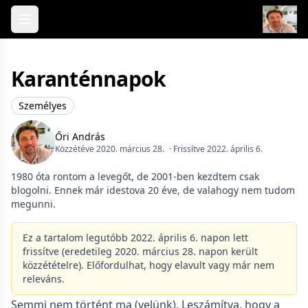
Skip to content
Karanténnapok
Személyes
Őri András
Közzétéve 2020. március 28.
· Frissítve 2022. április 6.
1980 óta rontom a levegőt, de 2001-ben kezdtem csak
blogolni. Ennek már idestova 20 éve, de valahogy nem tudom
megunni.
Ez a tartalom legutóbb 2022. április 6. napon lett
frissítve (eredetileg 2020. március 28. napon került
közzétételre). Előfordulhat, hogy elavult vagy már nem
releváns.
Semmi nem történt ma (velünk). Leszámítva, hogy a