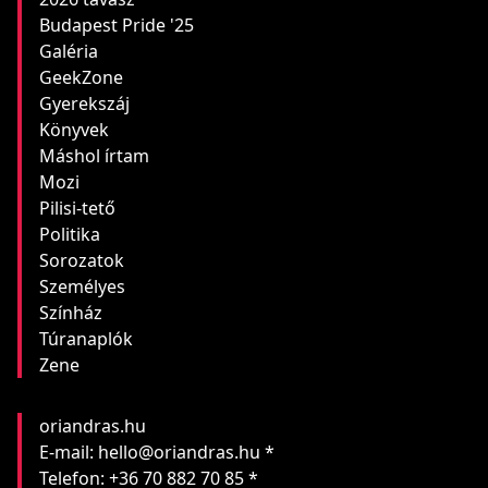
Budapest Pride '25
Galéria
GeekZone
Gyerekszáj
Könyvek
Máshol írtam
Mozi
Pilisi-tető
Politika
Sorozatok
Személyes
Színház
Túranaplók
Zene
oriandras.hu
E-mail: hello@oriandras.hu *
Telefon: +36 70 882 70 85 *