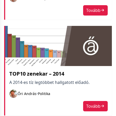
legjobbig haladunk.
Tovább
TOP10 zenekar – 2014
A 2014-es tíz legtöbbet hallgatott előadó.
Őri András
•
Politika
Tovább