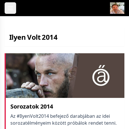
Skip to content
Ilyen Volt 2014
Sorozatok 2014
Az #IlyenVolt2014 befejező darabjában az idei
sorozatélményeim között próbálok rendet tenni.