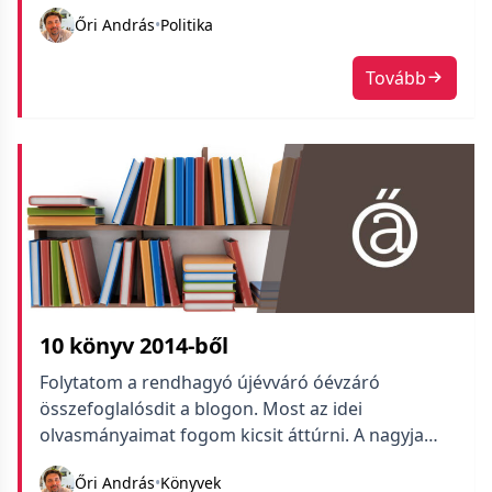
Őri András
•
Politika
Tovább
10 könyv 2014-ből
Folytatom a rendhagyó újévváró óévzáró
összefoglalósdit a blogon. Most az idei
olvasmányaimat fogom kicsit áttúrni. A nagyja
még a Creative Slave blogról jön, jövőre már ez
Őri András
•
Könyvek
sem így lesz. A hajtás után a legborzasztóbbtól a