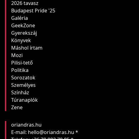
2026 tavasz
Budapest Pride '25
Galéria
GeekZone
Gyerekszáj
Könyvek
Máshol írtam
Mozi
Pilisi-tető
Politika
Sorozatok
Személyes
Színház
Túranaplók
Zene
oriandras.hu
E-mail: hello@oriandras.hu *