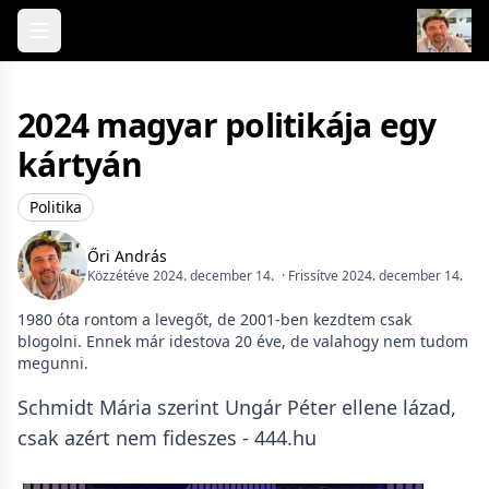
Skip to content
2024 magyar politikája egy
kártyán
Politika
Őri András
Közzétéve 2024. december 14.
· Frissítve 2024. december 14.
1980 óta rontom a levegőt, de 2001-ben kezdtem csak
blogolni. Ennek már idestova 20 éve, de valahogy nem tudom
megunni.
Schmidt Mária szerint Ungár Péter ellene lázad,
csak azért nem fideszes - 444.hu