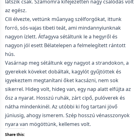
látszik csak. Számomra kifejezetten nagy csalódás volt
az egész.
Cili élvezte, vettünk műanyag szélforgókat, ittunk
forró, sós-vajas tibeti teát, ami mindannyiunknak
nagyon ízlett. Átfagyva sétáltunk le a hegyről és
nagyon jól esett Bélatelepen a felmelegített rántott
hús.
Vasárnap meg sétáltunk egy nagyot a strandokon, a
gyerekek köveket dobáltak, kagylót gyűjtöttek és
igyekeztem megtanítani őket kacsázni, nem sok
sikerrel. Hideg volt, hideg van, egy nap alatt elfújta az
ősz a nyarat. Hosszú ruhák, zárt cipő, pulóverek és
nátha mindenkinél. Az utóbbi ki fog tartani jövő
júniusig, ahogy ismerem. Szép hosszú vénasszonyok
nyara van mögöttünk, kellemes volt.
Share this: