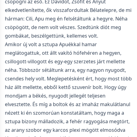
csöpögni az eső. Ez Dávidot, Zsófit és Anyut
elkedvetlenítette, ők visszafordultak Bélatelepre, de mi
hárman: Cili, Apu meg én felsétáltunk a hegyre. Néha
csöpögött, de nem volt vészes. Szedtünk diót meg
gombákat, beszélgettünk, kellemes volt.
Amikor új volt a sztupa Apuékkal hamar
meglátogattuk, ott állt vakító hófehéren a hegyen,
csillogott-villogott és egy-egy szerzetes járt mellette
néha. Többször sétáltunk arra, egy nagyon nyugodt,
csendes hely volt. Meglepetésként ért, hogy most több
ház állt mellette, ebből kettő szuvenír bolt. Hogy úgy
mondjam a békés, nyugodt jellegét teljesen
elvesztette. És míg a boltok és az imaház makulátlanul
nézett ki én szomorúan konstatáltam, hogy maga a
sztupa bizony málladozik, a fehér ragyogása megtört,
az arany szobor egy karcos plexi mögött elmosódva