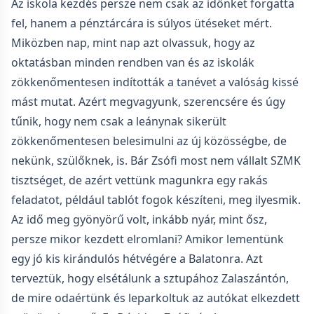
Az iskola kezdés persze nem csak az időnket forgatta
fel, hanem a pénztárcára is súlyos ütéseket mért.
Miközben nap, mint nap azt olvassuk, hogy az
oktatásban minden rendben van és az iskolák
zökkenőmentesen indították a tanévet a valóság kissé
mást mutat. Azért megvagyunk, szerencsére és úgy
tűnik, hogy nem csak a leánynak sikerült
zökkenőmentesen belesimulni az új közösségbe, de
nekünk, szülőknek, is. Bár Zsófi most nem vállalt SZMK
tisztséget, de azért vettünk magunkra egy rakás
feladatot, például tablót fogok készíteni, meg ilyesmik.
Az idő meg gyönyörű volt, inkább nyár, mint ősz,
persze mikor kezdett elromlani? Amikor lementünk
egy jó kis kirándulós hétvégére a Balatonra. Azt
terveztük, hogy elsétálunk a sztupához Zalaszántón,
de mire odaértünk és leparkoltuk az autókat elkezdett