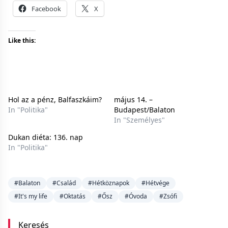
Facebook
X
Like this:
Hol az a pénz, Balfaszkáim?
május 14. –
In "Politika"
Budapest/Balaton
In "Személyes"
Dukan diéta: 136. nap
In "Politika"
#Balaton
#Család
#Hétköznapok
#Hétvége
#It's my life
#Oktatás
#Ősz
#Óvoda
#Zsófi
Keresés