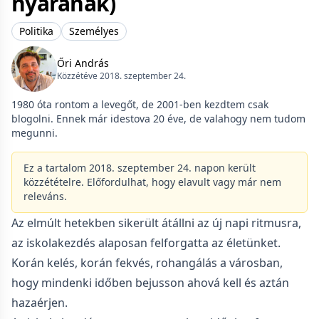
nyarának)
Politika
Személyes
Őri András
Közzétéve 2018. szeptember 24.
1980 óta rontom a levegőt, de 2001-ben kezdtem csak
blogolni. Ennek már idestova 20 éve, de valahogy nem tudom
megunni.
Ez a tartalom 2018. szeptember 24. napon került
közzétételre. Előfordulhat, hogy elavult vagy már nem
releváns.
Az elmúlt hetekben sikerült átállni az új napi ritmusra,
az iskolakezdés alaposan felforgatta az életünket.
Korán kelés, korán fekvés, rohangálás a városban,
hogy mindenki időben bejusson ahová kell és aztán
hazaérjen.