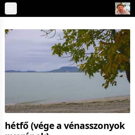
Skip to content
hétfő (vége a vénasszonyok