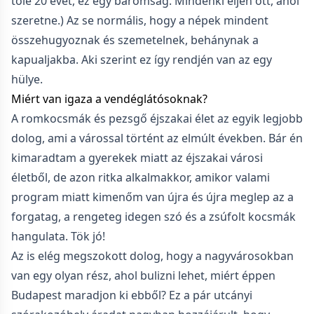
tőle 20 évet, ez egy baromság. Mindenki éljen ott, ahol
szeretne.) Az se normális, hogy a népek mindent
összehugyoznak és szemetelnek, behánynak a
kapualjakba. Aki szerint ez így rendjén van az egy
hülye.
Miért van igaza a vendéglátósoknak?
A romkocsmák és pezsgő éjszakai élet az egyik legjobb
dolog, ami a várossal történt az elmúlt években. Bár én
kimaradtam a gyerekek miatt az éjszakai városi
életből, de azon ritka alkalmakkor, amikor valami
program miatt kimenőm van újra és újra meglep az a
forgatag, a rengeteg idegen szó és a zsúfolt kocsmák
hangulata. Tök jó!
Az is elég megszokott dolog, hogy a nagyvárosokban
van egy olyan rész, ahol bulizni lehet, miért éppen
Budapest maradjon ki ebből? Ez a pár utcányi