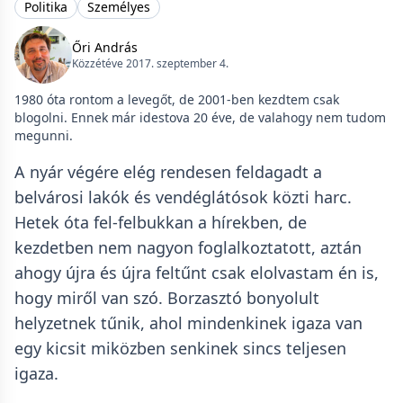
Politika
Személyes
Őri András
Közzétéve 2017. szeptember 4.
1980 óta rontom a levegőt, de 2001-ben kezdtem csak
blogolni. Ennek már idestova 20 éve, de valahogy nem tudom
megunni.
A nyár végére elég rendesen feldagadt a
belvárosi lakók és vendéglátósok közti harc.
Hetek óta fel-felbukkan a hírekben, de
kezdetben nem nagyon foglalkoztatott, aztán
ahogy újra és újra feltűnt csak elolvastam én is,
hogy miről van szó. Borzasztó bonyolult
helyzetnek tűnik, ahol mindenkinek igaza van
egy kicsit miközben senkinek sincs teljesen
igaza.