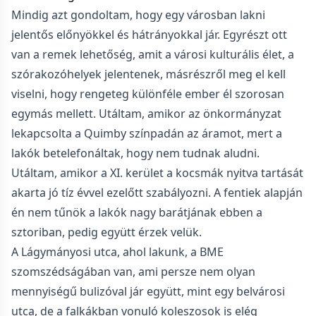
Mindig azt gondoltam, hogy egy városban lakni
jelentős előnyökkel és hátrányokkal jár. Egyrészt ott
van a remek lehetőség, amit a városi kulturális élet, a
szórakozóhelyek jelentenek, másrészről meg el kell
viselni, hogy rengeteg különféle ember él szorosan
egymás mellett. Utáltam, amikor az önkormányzat
lekapcsolta a Quimby színpadán az áramot, mert a
lakók betelefonáltak, hogy nem tudnak aludni.
Utáltam, amikor a XI. kerület a kocsmák nyitva tartását
akarta jó tíz évvel ezelőtt szabályozni. A fentiek alapján
én nem tűnök a lakók nagy barátjának ebben a
sztoriban, pedig együtt érzek velük.
A Lágymányosi utca, ahol lakunk, a BME
szomszédságában van, ami persze nem olyan
mennyiségű bulizóval jár együtt, mint egy belvárosi
utca, de a falkákban vonuló koleszosok is elég