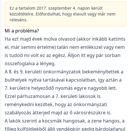
Ez a tartalom 2017. szeptember 4. napon került
közzétételre. Előfordulhat, hogy elavult vagy már nem
releváns.
Mi a probléma?
Ha ezt majd évek múlva olvasod (akkor inkább kattints
el, már semmi értelme) talán nem emlékszel vagy nem
is tudod mi volt ez az egész. Álljon itt egy pár sorban
összefoglalva a lényeg.
A 8. és 9. kerületi önkormányzatok bekeményítettek a
bulihelyek nyitva tartásával kapcsolatban, így aztán a
7. kerületre helyeződő nyomás egyre nagyobb lett.
Ezzel párhuzamosan a 7. kerületi lakosok is
reménykedni kezdtek, hogy az önkormányzati
szabályozás átterjed majd az ő városrészükre is.
A lakók szerint a kocsmák hangosak, a zene hangos, a
főleg külföldiekből álló vendégkör pedig bárdolatlanul