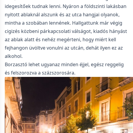
idegesítőek tudnak lenni. Nyáron a földszinti lakásban
nyitott ablaknál alszunk és az utca hangjai olyanok,
mintha a szobában lennének. Hallgattunk már végig
cigizés közbeni párkapcsolati válságot, kiadós hányást
az ablak alatt és nehéz megérteni, hogy miért kell
fejhangon üvöltve vonulni az utcán, dehát ilyen ez az
alkohol.
Borzasztó lehet ugyanaz minden éjjel, egész reggelig
és felszorozva a százszorosára.