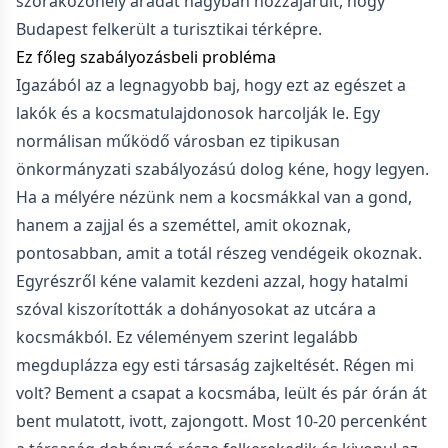
szórakozóhely áradat nagyban hozzájárult, hogy
Budapest felkerült a turisztikai térképre.
Ez főleg szabályozásbeli probléma
Igazából az a legnagyobb baj, hogy ezt az egészet a
lakók és a kocsmatulajdonosok harcolják le. Egy
normálisan működő városban ez tipikusan
önkormányzati szabályozású dolog kéne, hogy legyen.
Ha a mélyére nézünk nem a kocsmákkal van a gond,
hanem a zajjal és a szeméttel, amit okoznak,
pontosabban, amit a totál részeg vendégeik okoznak.
Egyrészről kéne valamit kezdeni azzal, hogy hatalmi
szóval kiszorították a dohányosokat az utcára a
kocsmákból. Ez véleményem szerint legalább
megduplázza egy esti társaság zajkeltését. Régen mi
volt? Bement a csapat a kocsmába, leült és pár órán át
bent mulatott, ivott, zajongott. Most 10-20 percenként