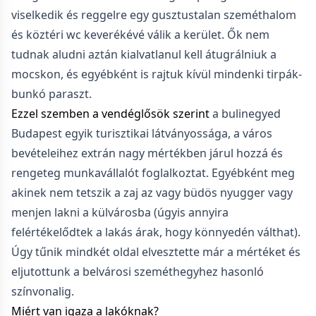
viselkedik és reggelre egy gusztustalan szeméthalom
és köztéri wc keverékévé válik a kerület. Ők nem
tudnak aludni aztán kialvatlanul kell átugrálniuk a
mocskon, és egyébként is rajtuk kívül mindenki tirpák-
bunkó paraszt.
Ezzel szemben a vendéglősök szerint
a bulinegyed
Budapest egyik turisztikai látványossága, a város
bevételeihez extrán nagy mértékben járul hozzá és
rengeteg munkavállalót foglalkoztat. Egyébként meg
akinek nem tetszik a zaj az vagy büdös nyugger vagy
menjen lakni a külvárosba (úgyis annyira
felértékelődtek a lakás árak, hogy könnyedén válthat).
Úgy tűnik mindkét oldal elvesztette már a mértéket és
eljutottunk a belvárosi szeméthegyhez hasonló
színvonalig.
Miért van igaza a lakóknak?