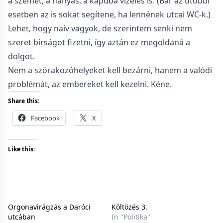
a szemét, a hányás, a kapuba vizelés is. (Bár az utóbbi
esetben az is sokat segítene, ha lennének utcai WC-k.)
Lehet, hogy naív vagyok, de szerintem senki nem
szeret bírságot fizetni, így aztán ez megoldaná a
dolgot.
Nem a szórakozóhelyeket kell bezárni, hanem a valódi
problémát, az embereket kell kezelni. Kéne.
Share this:
Facebook
X
Like this:
Orgonavirágzás a Daróci
Költözés 3.
utcában
In "Politika"