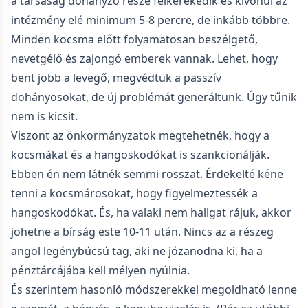
a társaság dohányzó része felkerekedik és kivonul az
intézmény elé minimum 5-8 percre, de inkább többre.
Minden kocsma előtt folyamatosan beszélgető,
nevetgélő és zajongó emberek vannak. Lehet, hogy
bent jobb a levegő, megvédtük a passzív
dohányosokat, de új problémát generáltunk. Úgy tűnik
nem is kicsit.
Viszont az önkormányzatok megtehetnék, hogy a
kocsmákat és a hangoskodókat is szankcionálják.
Ebben én nem látnék semmi rosszat. Érdekelté kéne
tenni a kocsmárosokat, hogy figyelmeztessék a
hangoskodókat. És, ha valaki nem hallgat rájuk, akkor
jöhetne a bírság este 10-11 után. Nincs az a részeg
angol legénybúcsú tag, aki ne józanodna ki, ha a
pénztárcájába kell mélyen nyúlnia.
És szerintem hasonló módszerekkel megoldható lenne