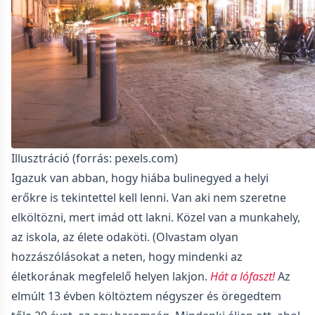
Illusztráció (forrás: pexels.com)
Igazuk van abban, hogy hiába bulinegyed a helyi
erőkre is tekintettel kell lenni. Van aki nem szeretne
elköltözni, mert imád ott lakni. Közel van a munkahely,
az iskola, az élete odaköti. (Olvastam olyan
hozzászólásokat a neten, hogy mindenki az
életkorának megfelelő helyen lakjon.
Hát a lófaszt!
Az
elmúlt 13 évben költöztem négyszer és öregedtem