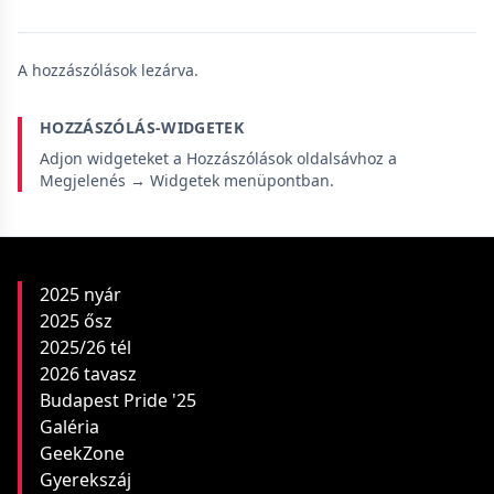
A hozzászólások lezárva.
HOZZÁSZÓLÁS-WIDGETEK
Adjon widgeteket a Hozzászólások oldalsávhoz a
Megjelenés → Widgetek menüpontban.
2025 nyár
2025 ősz
2025/26 tél
2026 tavasz
Budapest Pride '25
Galéria
GeekZone
Gyerekszáj