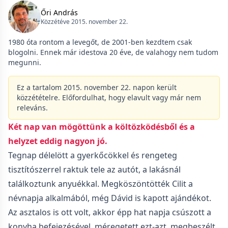
Őri András
Közzétéve 2015. november 22.
1980 óta rontom a levegőt, de 2001-ben kezdtem csak
blogolni. Ennek már idestova 20 éve, de valahogy nem tudom
megunni.
Ez a tartalom 2015. november 22. napon került
közzétételre. Előfordulhat, hogy elavult vagy már nem
releváns.
Két nap van mögöttünk a költözködésből és a
helyzet eddig nagyon jó.
Tegnap délelött a gyerkőcökkel és rengeteg
tisztítószerrel raktuk tele az autót, a lakásnál
találkoztunk anyuékkal. Megköszöntötték Cilit a
névnapja alkalmából, még Dávid is kapott ajándékot.
Az asztalos is ott volt, akkor épp hat napja csúszott a
konyha befejezésével, méregetett ezt-azt, megbeszélt