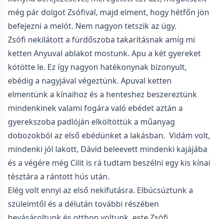
még pár dolgot Zsófival, majd elment, hogy hétfőn jön
befejezni a melót. Nem nagyon tetszik az ügy.
Zsófi nekilátott a fürdőszoba takarításnak amíg mi
ketten Anyuval ablakot mostunk. Apu a két gyereket
kötötte le. Ez így nagyon hatékonynak bizonyult,
ebédig a nagyjával végeztünk. Apuval ketten
elmentünk a kínaihoz és a henteshez beszereztünk
mindenkinek valami fogára való ebédet aztán a
gyerekszoba padlóján elköltöttük a műanyag
dobozokból az első ebédünket a lakásban. Vidám volt,
mindenki jól lakott, Dávid beleevett mindenki kajájába
és a végére még Cilit is rá tudtam beszélni egy kis kínai
tésztára a rántott hús után.
Elég volt ennyi az első nekifutásra. Elbúcsúztunk a
szüleimtől és a délután további részében
bevásároltunk és otthon voltunk, este Zsófi