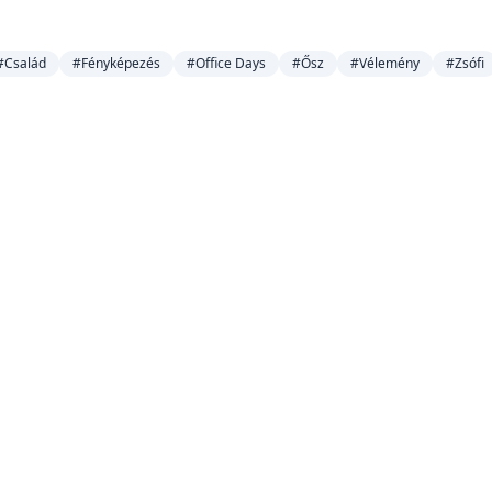
#Család
#Fényképezés
#Office Days
#Ősz
#Vélemény
#Zsófi