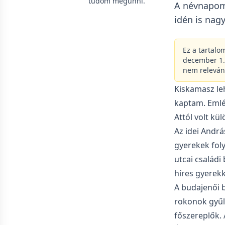
tudom megunni.
A névnapom 
idén is nag
Ez a tartalo
december 1. 
nem releván
Kiskamasz le
kaptam. Emlé
Attól volt kü
Az idei Andrá
gyerekek fol
utcai családi
híres gyerek
A budajenői b
rokonok gyűlt
főszereplők.