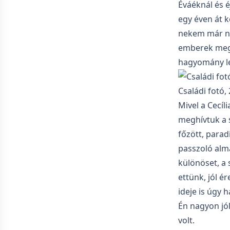
Éváéknál és 
egy éven át 
nekem már ne
emberek megö
hagyomány lep
Családi fotó
Mivel a Cecíl
meghívtuk a 
főzött, parad
passzoló alm
különöset, a 
ettünk, jól é
ideje is úgy
Én nagyon jó
volt.