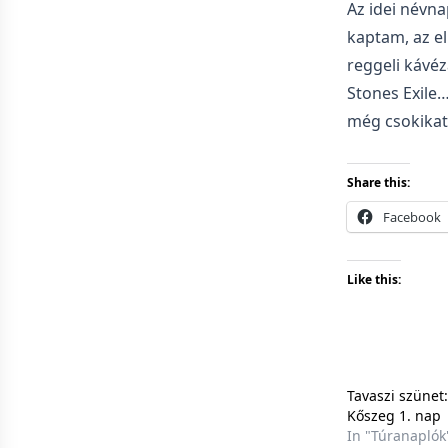
Az idei névn
kaptam, az el
reggeli kávé
Stones Exile…
még csokikat,
Share this:
Facebook
Like this:
Tavaszi szünet:
Kőszeg 1. nap
In "Túranaplók