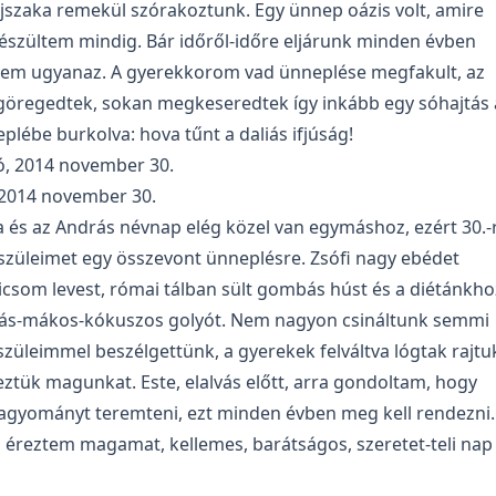
éjszaka remekül szórakoztunk. Egy ünnep oázis volt, amire
készültem mindig. Bár időről-időre eljárunk minden évben
m ugyanaz. A gyerekkorom vad ünneplése megfakult, az
regedtek, sokan megkeseredtek így inkább egy sóhajtás 
lébe burkolva: hova tűnt a daliás ifjúság!
, 2014 november 30.
ia és az András névnap elég közel van egymáshoz, ezért 30.-
szüleimet egy összevont ünneplésre. Zsófi nagy ebédet
icsom levest, római tálban sült gombás húst és a diétánkho
ás-mákos-kókuszos golyót. Nem nagyon csináltunk semmi
szüleimmel beszélgettünk, a gyerekek felváltva lógtak rajtu
reztük magunkat. Este, elalvás előtt, arra gondoltam, hogy
 hagyományt teremteni, ezt minden évben meg kell rendezni.
l éreztem magamat, kellemes, barátságos, szeretet-teli nap