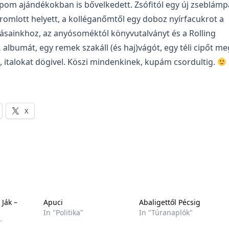
apom ajándékokban is bővelkedett. Zsófitól egy új zseblámp
romlott helyett, a kolléganőmtől egy doboz nyírfacukrot a
zásainkhoz, az anyósoméktól könyvutalványt és a Rolling
 albumát, egy remek szakáll (és haj)vágót, egy téli cipőt me
 italokat dögivel. Köszi mindenkinek, kupám csordultig.
X
 Ják –
Apuci
Abaligettől Pécsig
In "Politika"
In "Túranaplók"
"