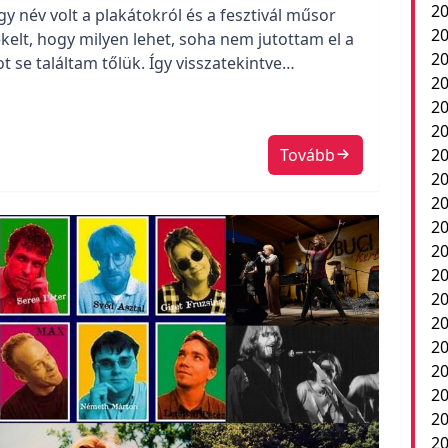
20
név volt a plakátokról és a fesztivál műsor
20
kelt, hogy milyen lehet, soha nem jutottam el a
20
 se találtam tőlük. Így visszatekintve
20
 abból a zenei körből válogattam magamnak a
20
ogtak.
20
Tovább
20
20
20
20
2
20
20
20
20
20
20
20
20