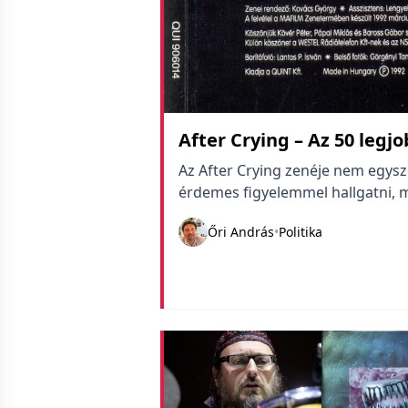
After Crying – Az 50 legj
Az After Crying zenéje nem egys
érdemes figyelemmel hallgatni, 
Őri András
•
Politika