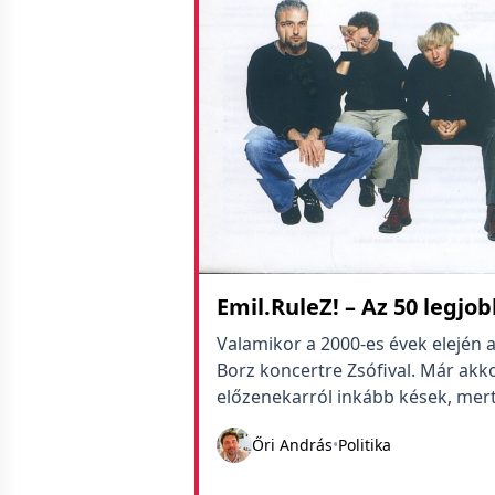
Emil.RuleZ! – Az 50 legjo
Valamikor a 2000-es évek elején 
Borz koncertre Zsófival. Már akkor
előzenekarról inkább kések, mert
mégis úgy értünk be az épületbe,
Őri András
•
Politika
vidáman szólt az aktuális előzene