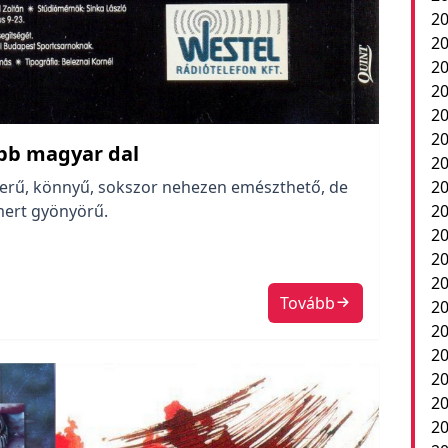
20
20
20
20
2
20
obb magyar dal
20
zerű, könnyű, sokszor nehezen emészthető, de
20
mert gyönyörű.
20
20
20
20
Tovább
20
2
20
20
20
20