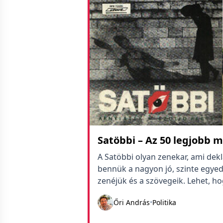
Satöbbi – Az 50 legjobb 
A Satöbbi olyan zenekar, ami dek
bennük a nagyon jó, szinte egyed
zenéjük és a szövegeik. Lehet, h
akarnak és ezt maradéktalanul tel
Őri András
•
Politika