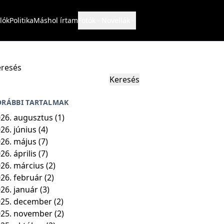
lók
Politika
Máshol írtam
Fotók
Novellák
resés
Keresés
ORÁBBI TARTALMAK
26. augusztus
(1)
26. június
(4)
26. május
(7)
26. április
(7)
26. március
(2)
26. február
(2)
26. január
(3)
25. december
(2)
025. november
(2)