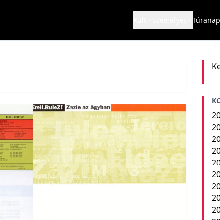
Kult
Személyes
Túranap
Ke
K
20
20
20
20
20
20
20
20
2