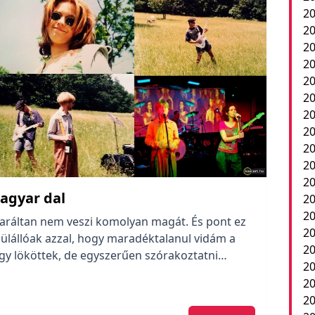
20
20
20
2
20
20
20
20
20
20
20
magyar dal
20
20
laráltan nem veszi komolyan magát. És pont ez
20
ülállóak azzal, hogy maradéktalanul vidám a
20
ogy lököttek, de egyszerűen szórakoztatni
2
jesítik.
20
20