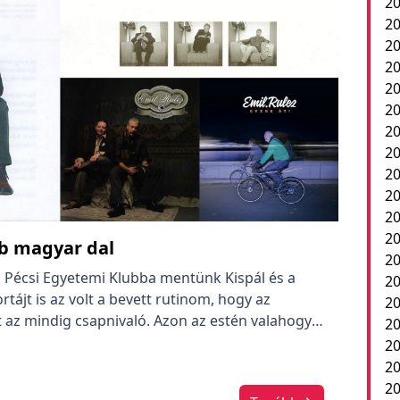
20
20
20
20
20
20
20
20
20
20
2
20
bb magyar dal
20
a Pécsi Egyetemi Klubba mentünk Kispál és a
20
tájt is az volt a bevett rutinom, hogy az
20
 az mindig csapnivaló. Azon az estén valahogy
20
 hogy az egyre jobban terjedő füstből még
20
kar, […]
20
20