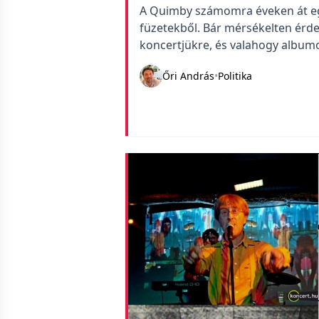
A Quimby számomra éveken át egy 
füzetekből. Bár mérsékelten érde
koncertjükre, és valahogy albumot
egyébként nagyon meglepő, mert
Őri András
•
Politika
hallgatni valót, amiben ők is moz