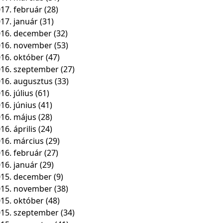
17. február
(28)
17. január
(31)
16. december
(32)
016. november
(53)
16. október
(47)
16. szeptember
(27)
16. augusztus
(33)
16. július
(61)
16. június
(41)
16. május
(28)
16. április
(24)
16. március
(29)
16. február
(27)
16. január
(29)
15. december
(9)
015. november
(38)
15. október
(48)
15. szeptember
(34)