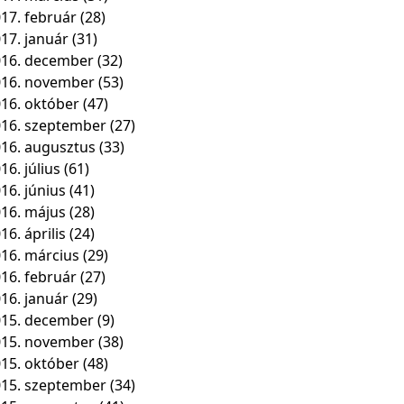
17. február
(28)
17. január
(31)
16. december
(32)
016. november
(53)
16. október
(47)
16. szeptember
(27)
16. augusztus
(33)
16. július
(61)
16. június
(41)
16. május
(28)
16. április
(24)
16. március
(29)
16. február
(27)
16. január
(29)
15. december
(9)
015. november
(38)
15. október
(48)
15. szeptember
(34)