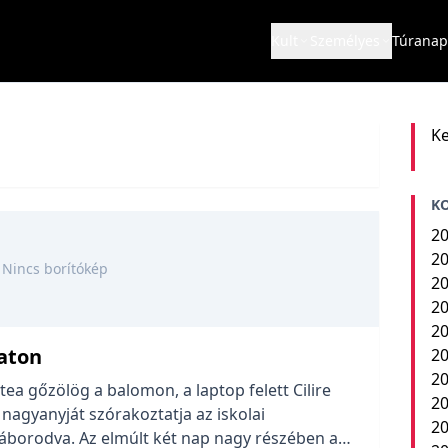
Kult
Személyes
Túranap
Ke
K
20
20
Nincs borítókép
20
20
20
aton
20
20
ea gőzölög a balomon, a laptop felett Cilire
20
a nagyanyját szórakoztatja az iskolai
2
 háborodva. Az elmúlt két nap nagy részében a