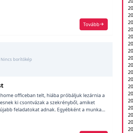
20
ffice minden mennyiségben. De sikerült azért
20
át […]
20
20
Tovább
20
20
20
20
20
Nincs borítókép
20
2
20
st
20
20
 home officeban telt, hiába próbáljuk lezárnia a
20
esnek ki csontvázak a szekrényből, amiket
20
és újabb feladatokat adnak. Egyébként a munka
20
 a legnagyobb bajom az, hogy nem tudom
20
nduló programok lesznek-e, a
20