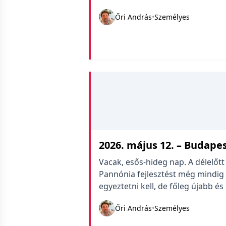
munka vitte el az időmet. Home o
Őri András
•
Személyes
megtervezni a jövő heti pádisi túr
2026. május 12. – Budape
Vacak, esős-hideg nap. A délelőtt
Pannónia fejlesztést még mindig 
egyeztetni kell, de főleg újabb 
mostanában kevésbé nyomasztó,
Őri András
•
Személyes
amiken éppen pörgünk valaha eli
kormányváltással ezek a […]