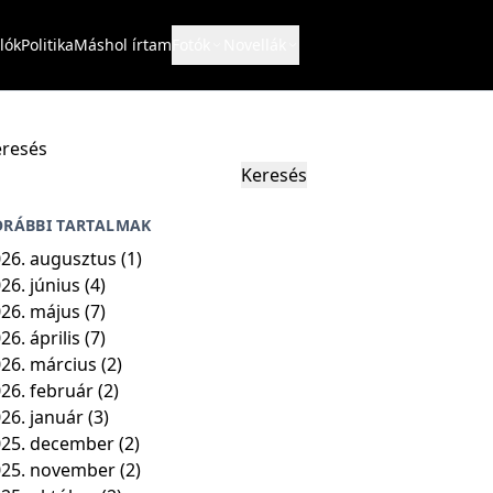
lók
Politika
Máshol írtam
Fotók
Novellák
resés
Keresés
ORÁBBI TARTALMAK
26. augusztus
(1)
26. június
(4)
26. május
(7)
26. április
(7)
26. március
(2)
26. február
(2)
26. január
(3)
25. december
(2)
025. november
(2)