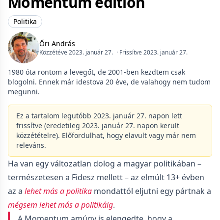
Momentum edition
Politika
Őri András
Közzétéve 2023. január 27.
· Frissítve 2023. január 27.
1980 óta rontom a levegőt, de 2001-ben kezdtem csak
blogolni. Ennek már idestova 20 éve, de valahogy nem tudom
megunni.
Ez a tartalom legutóbb 2023. január 27. napon lett
frissítve (eredetileg 2023. január 27. napon került
közzétételre). Előfordulhat, hogy elavult vagy már nem
releváns.
Ha van egy változatlan dolog a magyar politikában –
természetesen a Fidesz mellett – az elmúlt 13+ évben
az a
lehet más a politika
mondattól eljutni egy pártnak a
mégsem lehet más a politikáig
.
A Momentum amúgy is elengedte, hogy a