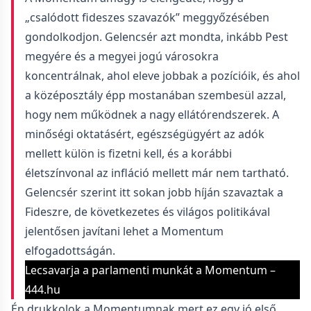
„csalódott fideszes szavazók” meggyőzésében
gondolkodjon. Gelencsér azt mondta, inkább Pest
megyére és a megyei jogú városokra
koncentrálnak, ahol eleve jobbak a pozícióik, és ahol
a középosztály épp mostanában szembesül azzal,
hogy nem működnek a nagy ellátórendszerek. A
minőségi oktatásért, egészségügyért az adók
mellett külön is fizetni kell, és a korábbi
életszínvonal az infláció mellett már nem tartható.
Gelencsér szerint itt sokan jobb híján szavaztak a
Fideszre, de következetes és világos politikával
jelentősen javítani lehet a Momentum
elfogadottságán.
Lecsavarja a parlamenti munkát a Momentum –
444.hu
Én drukkolok a Momentumnak mert ez egy jó első