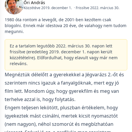
Őri András
Közzétéve 2019. december 1.
· Frissítve 2022. március 30.
1980 óta rontom a levegőt, de 2001-ben kezdtem csak
blogolni. Ennek már idestova 20 éve, de valahogy nem tudom
megunni.
Ez a tartalom legutóbb 2022. március 30. napon lett
frissítve (eredetileg 2019. december 1. napon került
közzétételre). Előfordulhat, hogy elavult vagy már nem
releváns.
Megnéztük délelőtt a gyerekekkel a Jégvarázs 2.-őt és
szerintem nincs igazuk a fanyalgóknak, mert egy jó
film lett. Mondom úgy, hogy gyerekfilm és meg van
terhelve azzal is, hogy folytatás.
Engem teljesen lekötött, pluszban értékelem, hogy
igyekeztek mást csinálni, mertek kicsit nyomasztót
(nem nagyon), néhol szomorút és megbízhatóan