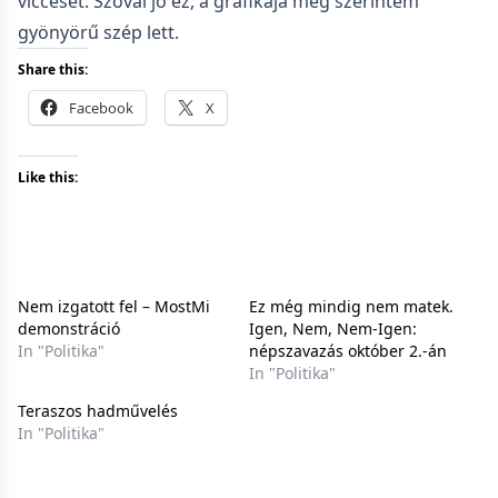
vicceset. Szóval jó ez, a grafikája meg szerintem
gyönyörű szép lett.
Share this:
Facebook
X
Like this:
Nem izgatott fel – MostMi
Ez még mindig nem matek.
demonstráció
Igen, Nem, Nem-Igen:
In "Politika"
népszavazás október 2.-án
In "Politika"
Teraszos hadművelés
In "Politika"