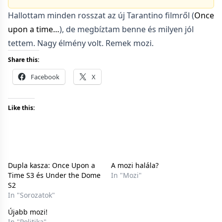
Hallottam minden rosszat az új Tarantino filmről (
Once
upon a time…
), de megbíztam benne és milyen jól
tettem. Nagy élmény volt. Remek mozi.
Share this:
Facebook
X
Like this:
Dupla kasza: Once Upon a
A mozi halála?
Time S3 és Under the Dome
In "Mozi"
S2
In "Sorozatok"
Újabb mozi!
In "Politika"