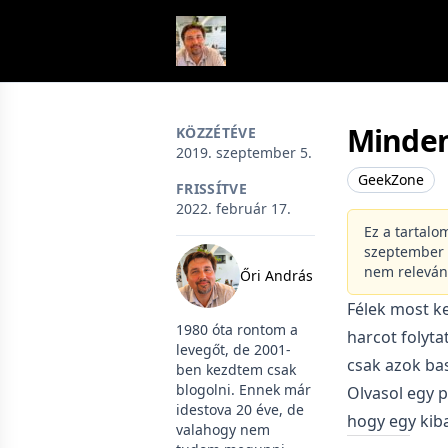
Skip to content
Minde
KÖZZÉTÉVE
2019. szeptember 5.
GeekZone
FRISSÍTVE
2022. február 17.
Ez a tartalo
szeptember 5
nem releván
Őri András
Félek most ke
1980 óta rontom a
harcot folyta
levegőt, de 2001-
csak azok bas
ben kezdtem csak
blogolni. Ennek már
Olvasol egy p
idestova 20 éve, de
hogy egy kib
valahogy nem