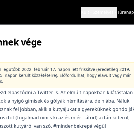
Kult
Személyes
Túranap
nnek vége
m legutóbb 2022. február 17. napon lett frissítve (eredetileg 2019.
. napon került közzétételre). Előfordulhat, hogy elavult vagy már
s.
zd elbaszódni a Twitter is. Az elmúlt napokban kilátástalan
tok a nyígó gimisek és gólyák némítására, de hiába. Náluk
znak fel jobban, akik a kutyájukat a gyereküknek gondolják
osztot (fogalmad nincs ki az és miért látod) aztán kiderül,
aszott kutyáról van szó. #mindenbekrepálvégül