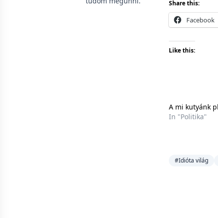
tudom megunni.
Share this:
Facebook
Like this:
A mi kutyánk pl
In "Politika"
#Idióta világ