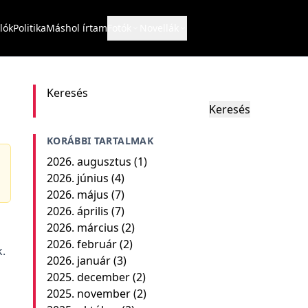
lók
Politika
Máshol írtam
Fotók
Novellák
Keresés
Keresés
KORÁBBI TARTALMAK
2026. augusztus
(1)
2026. június
(4)
2026. május
(7)
2026. április
(7)
2026. március
(2)
2026. február
(2)
.
2026. január
(3)
2025. december
(2)
2025. november
(2)