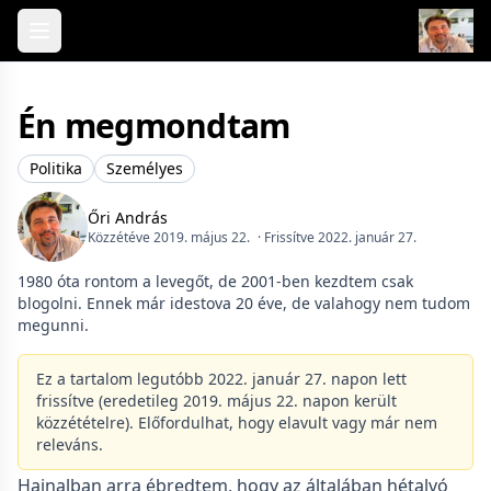
Skip to content
Én megmondtam
Politika
Személyes
Őri András
Közzétéve 2019. május 22.
· Frissítve 2022. január 27.
1980 óta rontom a levegőt, de 2001-ben kezdtem csak
blogolni. Ennek már idestova 20 éve, de valahogy nem tudom
megunni.
Ez a tartalom legutóbb 2022. január 27. napon lett
frissítve (eredetileg 2019. május 22. napon került
közzétételre). Előfordulhat, hogy elavult vagy már nem
releváns.
Hajnalban arra ébredtem, hogy az általában hétalvó