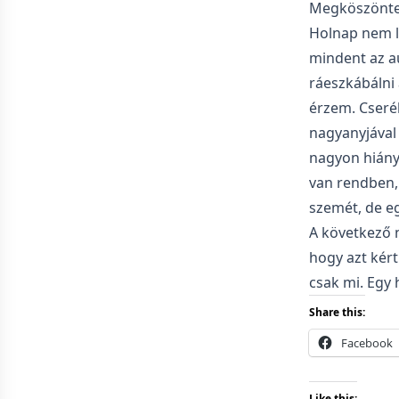
Megköszönt
Holnap nem l
mindent az a
ráeszkábálni 
érzem. Cseréb
nagyanyjával 
nagyon hiány
van rendben, 
szemét, de e
A következő n
hogy azt kért
csak mi. Egy 
Share this:
Facebook
Like this: