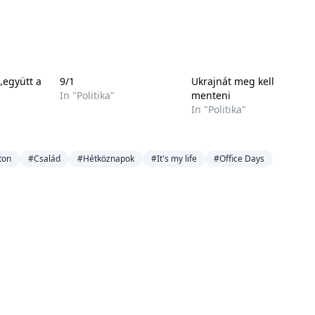
 „együtt a
9/1
Ukrajnát meg kell
In "Politika"
menteni
In "Politika"
ton
#Család
#Hétköznapok
#It's my life
#Office Days