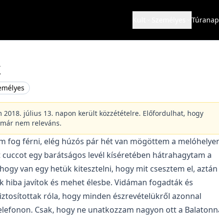
Kult
Személyes
Túranap
k
emélyes
m 2018. július 13. napon került közzétételre. Előfordulhat, hogy
 már nem releváns.
ám fog férni, elég húzós pár hét van mögöttem a melóhelyen
tt cuccot egy barátságos levél kíséretében hátrahagytam a
hogy van egy hetük kitesztelni, hogy mit csesztem el, aztán
k hiba javítok és mehet élesbe. Vidáman fogadták és
ztosítottak róla, hogy minden észrevételükről azonnal
telefonon. Csak, hogy ne unatkozzam nagyon ott a Balatonná