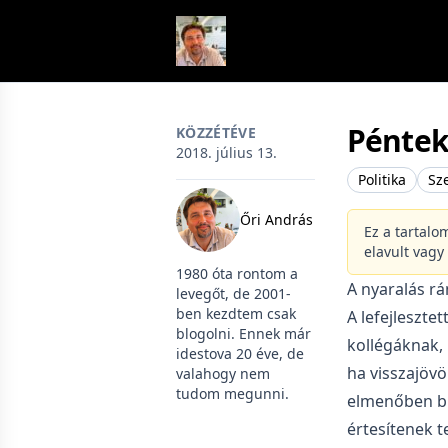
Skip to content
Pénte
KÖZZÉTÉVE
2018. július 13.
Politika
Sz
Őri András
Ez a tartalo
elavult vagy
1980 óta rontom a
A nyaralás r
levegőt, de 2001-
ben kezdtem csak
A lefejleszte
blogolni. Ennek már
kollégáknak, 
idestova 20 éve, de
ha visszajövö
valahogy nem
tudom megunni.
elmenőben bi
értesítenek 