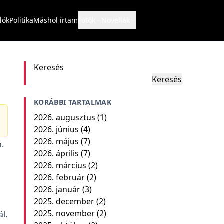
lók
Politika
Máshol írtam
Fotók
Novellák
Keresés
Keresés
KORÁBBI TARTALMAK
2026. augusztus
(1)
2026. június
(4)
2026. május
(7)
.
2026. április
(7)
2026. március
(2)
2026. február
(2)
2026. január
(3)
2025. december
(2)
2025. november
(2)
l.