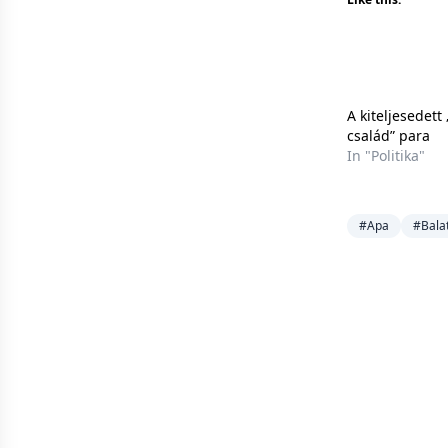
A kiteljesedett
család” para
In "Politika"
#Apa
#Bala