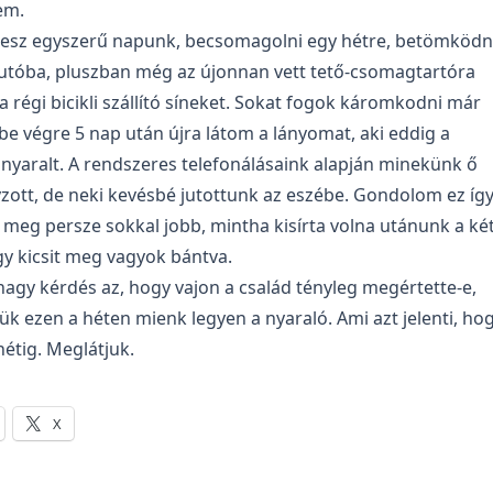
em.
esz egyszerű napunk, becsomagolni egy hétre, betömködn
utóba, pluszban még az újonnan vett tető-csomagtartóra
a régi bicikli szállító síneket. Sokat fogok káromkodni már
e végre 5 nap után újra látom a lányomat, aki eddig a
nyaralt. A rendszeres telefonálásaink alapján minekünk ő
zott, de neki kevésbé jutottunk az eszébe. Gondolom ez íg
meg persze sokkal jobb, mintha kisírta volna utánunk a ké
gy kicsit meg vagyok bántva.
agy kérdés az, hogy vajon a család tényleg megértette-e,
ük ezen a héten mienk legyen a nyaraló. Ami azt jelenti, ho
hétig. Meglátjuk.
X