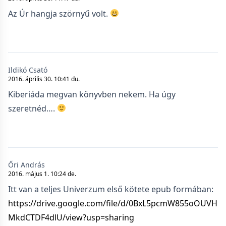
Az Úr hangja szörnyű volt.
Ildikó Csató
2016. április 30. 10:41 du.
Kiberiáda megvan könyvben nekem. Ha úgy
szeretnéd….
Őri András
2016. május 1. 10:24 de.
Itt van a teljes Univerzum első kötete epub formában:
https://drive.google.com/file/d/0BxL5pcmW855oOUVH
MkdCTDF4dlU/view?usp=sharing