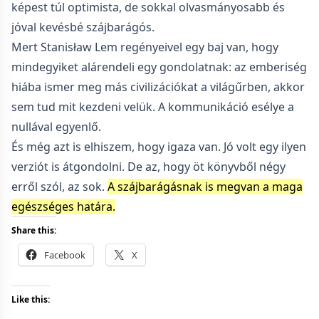
képest túl optimista, de sokkal olvasmányosabb és
jóval kevésbé szájbarágós.
Mert Stanisław Lem regényeivel egy baj van, hogy
mindegyiket alárendeli egy gondolatnak: az emberiség
hiába ismer meg más civilizációkat a világűrben, akkor
sem tud mit kezdeni velük. A kommunikáció esélye a
nullával egyenlő.
És még azt is elhiszem, hogy igaza van. Jó volt egy ilyen
verziót is átgondolni. De az, hogy öt könyvből négy
erről szól, az sok.
A szájbarágásnak is megvan a maga
egészséges határa.
Share this:
Facebook
X
Like this: