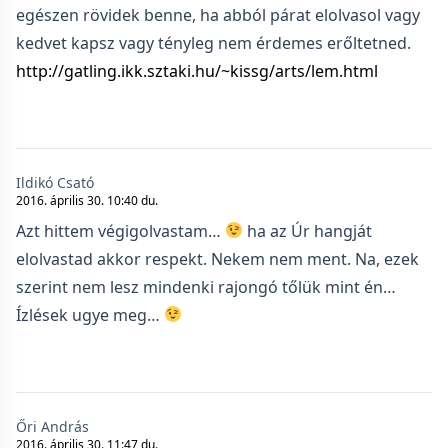
egészen rövidek benne, ha abból párat elolvasol vagy
kedvet kapsz vagy tényleg nem érdemes erőltetned.
http://gatling.ikk.sztaki.hu/~kissg/arts/lem.html
Ildikó Csató
2016. április 30. 10:40 du.
Azt hittem végigolvastam…
ha az Úr hangját
elolvastad akkor respekt. Nekem nem ment. Na, ezek
szerint nem lesz mindenki rajongó tőlük mint én…
Ízlések ugye meg…
Őri András
2016. április 30. 11:47 du.