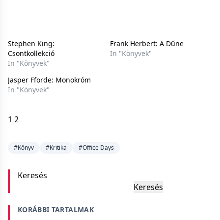
Stephen King:
Frank Herbert: A Dűne
Csontkollekció
In "Könyvek"
In "Könyvek"
Jasper Fforde: Monokróm
In "Könyvek"
1
2
#Könyv
#Kritika
#Office Days
Keresés
Keresés
KORÁBBI TARTALMAK