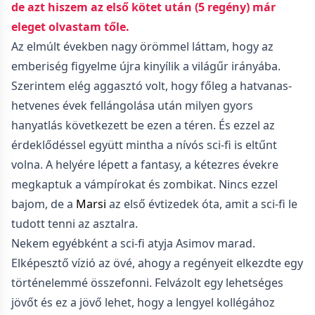
de azt hiszem az első kötet után (5 regény) már
eleget olvastam tőle.
Az elmúlt években nagy örömmel láttam, hogy az
emberiség figyelme újra kinyílik a világűr irányába.
Szerintem elég aggasztó volt, hogy főleg a hatvanas-
hetvenes évek fellángolása után milyen gyors
hanyatlás következett be ezen a téren. És ezzel az
érdeklődéssel együtt mintha a nívós sci-fi is eltűnt
volna. A helyére lépett a fantasy, a kétezres évekre
megkaptuk a vámpírokat és zombikat. Nincs ezzel
bajom, de a
Marsi
az első évtizedek óta, amit a sci-fi le
tudott tenni az asztalra.
Nekem egyébként a sci-fi atyja Asimov marad.
Elképesztő vízió az övé, ahogy a regényeit elkezdte egy
történelemmé összefonni. Felvázolt egy lehetséges
jövőt és ez a jövő lehet, hogy a lengyel kollégához