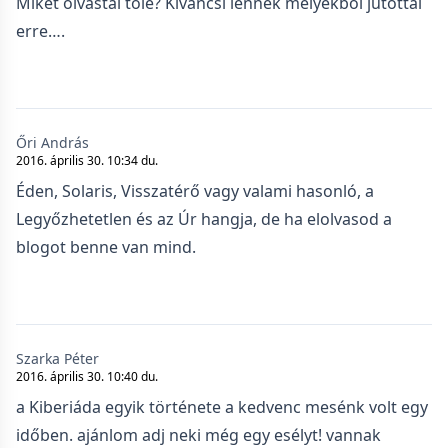
Miket olvastál tőle? Kíváncsi lennék melyekből jutottál
erre….
Őri András
2016. április 30. 10:34 du.
Éden, Solaris, Visszatérő vagy valami hasonló, a
Legyőzhetetlen és az Úr hangja, de ha elolvasod a
blogot benne van mind.
Szarka Péter
2016. április 30. 10:40 du.
a Kiberiáda egyik története a kedvenc mesénk volt egy
időben. ajánlom adj neki még egy esélyt! vannak