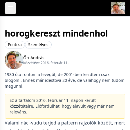
Skip to content
horogkereszt mindenhol
Politika
Személyes
Őri András
Közzétéve 2016. február 11.
1980 óta rontom a levegőt, de 2001-ben kezdtem csak
blogolni. Ennek már idestova 20 éve, de valahogy nem tudom
megunni.
Ez a tartalom 2016. február 11. napon került
közzétételre. Előfordulhat, hogy elavult vagy már nem
releváns.
Valami náci-vudu terjed a pattern rajzolók között, mert