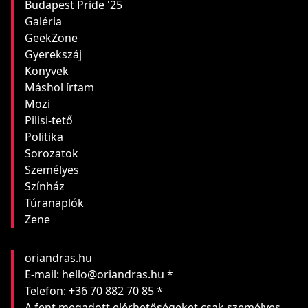
Budapest Pride '25
Galéria
GeekZone
Gyerekszáj
Könyvek
Máshol írtam
Mozi
Pilisi-tető
Politika
Sorozatok
Személyes
Színház
Túranaplók
Zene
oriandras.hu
E-mail: hello@oriandras.hu *
Telefon: +36 70 882 70 85 *
A fent megadott elérhetőségeket csak személyes