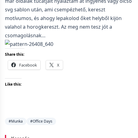
már oldalak tucatjait nyálaztam át ingyenes vagy olcsó
svg sablon után, ami csempézhető, kereszt
motívumos, és ahogy lepakolod őket helyből kijön
valahol a horogkereszt. Az meg nem tesz jót a
csomagolásnak…
Share this:
Facebook
X
Like this:
#Munka
#Office Days