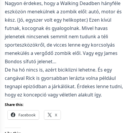
Nagyon érdekes, hogy a Walking Deadben hányféle
eszközön menekülnek a zombik elől: autó, motor és
kész. (Jó, egyszer volt egy helikopter.) Ezen kívül
futnak, kocognak és gyalogolnak. Mivel havas
jelenetek nincsenek semmit nem tudunk a téli
sporteszközökről, de vicces lenne egy korcsolyás
menekülés a vergődő zombik elől. Vagy egy James
Bondos sífutó jelenet…
De ha hó nincs is, azért biciklizni lehetne. És egy
cangával Rick is gyorsabban lerázta volna például
tegnapi epizódban a járkálókat. Érdekes lenne tudni,
hogy ez koncepció vagy véletlen alakult így.
Share this:
Facebook
X