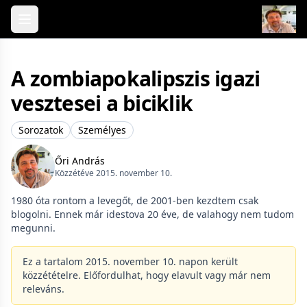
Skip to content
A zombiapokalipszis igazi
vesztesei a biciklik
Sorozatok
Személyes
Őri András
Közzétéve 2015. november 10.
1980 óta rontom a levegőt, de 2001-ben kezdtem csak
blogolni. Ennek már idestova 20 éve, de valahogy nem tudom
megunni.
Ez a tartalom 2015. november 10. napon került
közzétételre. Előfordulhat, hogy elavult vagy már nem
releváns.