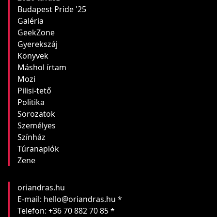
Budapest Pride '25
Galéria
GeekZone
Gyerekszáj
Könyvek
Máshol írtam
Mozi
Pilisi-tető
Politika
Sorozatok
Személyes
Színház
Túranaplók
Zene
oriandras.hu
E-mail: hello@oriandras.hu *
Telefon: +36 70 882 70 85 *