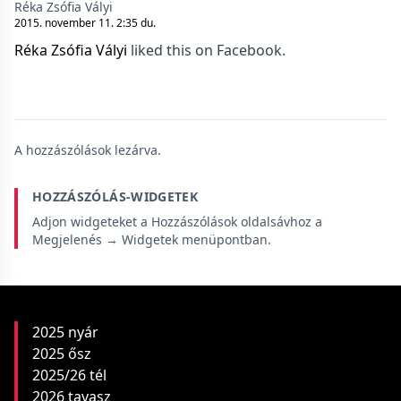
Réka Zsófia Vályi
2015. november 11. 2:35 du.
Réka Zsófia Vályi
liked this on Facebook.
A hozzászólások lezárva.
HOZZÁSZÓLÁS-WIDGETEK
Adjon widgeteket a Hozzászólások oldalsávhoz a
Megjelenés → Widgetek menüpontban.
2025 nyár
2025 ősz
2025/26 tél
2026 tavasz