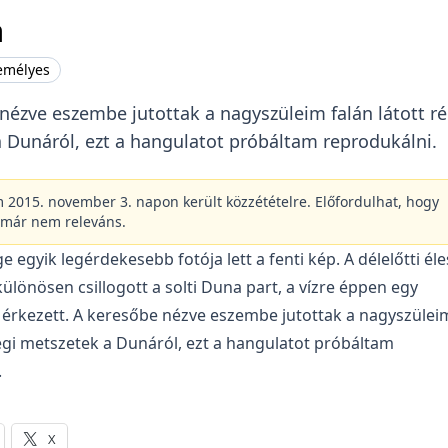
a
emélyes
nézve eszembe jutottak a nagyszüleim falán látott ré
 Dunáról, ezt a hangulatot próbáltam reprodukálni.
m 2015. november 3. napon került közzétételre. Előfordulhat, hogy
 már nem releváns.
e egyik legérdekesebb fotója lett a fenti kép. A délelőtti éle
lönösen csillogott a solti Duna part, a vízre éppen egy
érkezett. A keresőbe nézve eszembe jutottak a nagyszülei
régi metszetek a Dunáról, ezt a hangulatot próbáltam
.
X