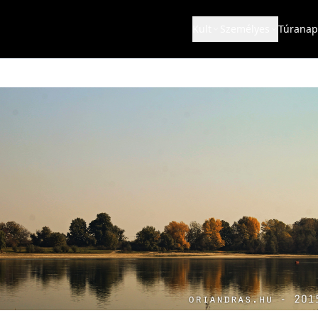
Kult
Személyes
Túranap