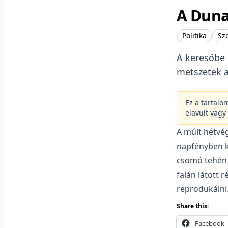
A Dun
Politika
Sz
A keresőbe 
metszetek a
Ez a tartalo
elavult vagy
A múlt hétvég
napfényben kü
csomó tehén 
falán látott 
reprodukálni
Share this:
Facebook