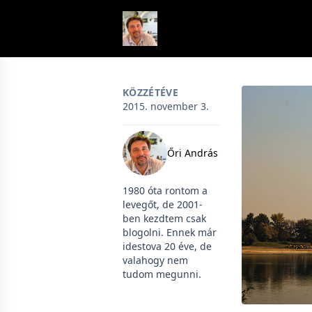
Skip to content
KÖZZÉTÉVE
2015. november 3.
Őri András
1980 óta rontom a
levegőt, de 2001-
ben kezdtem csak
blogolni. Ennek már
idestova 20 éve, de
valahogy nem
tudom megunni.