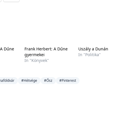
 A Dűne
Frank Herbert: A Dűne
Uszály a Dunán
gyermekei
In "Politika"
In "Könyvek"
aföldvár
#Hétvége
#Ősz
#Pinterest