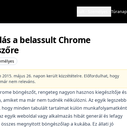
Kult
Személyes
Túranap
ás a belassult Chrome
zőre
emélyes
m 2015. május 26. napon került közzétételre. Előfordulhat, hogy
 már nem releváns.
ome böngészőt, rengeteg nagyon hasznos kiegészítője és
, amiket ma már nem tudnék nélkülözni. Az egyik legszebb
, hogy minden tabulált tartalmat külön munkafolyamatként
 az egyik weboldal vagy alkalmazás hibát generál és lefagy
összes megnyitott böngészőlap a kukába. Ez állati jó