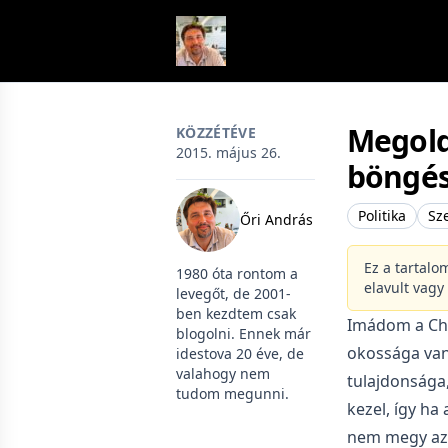
Skip to content
Megold
KÖZZÉTÉVE
2015. május 26.
böngés
Politika
Sz
Őri András
Ez a tartalo
1980 óta rontom a
elavult vagy
levegőt, de 2001-
ben kezdtem csak
Imádom a Chr
blogolni. Ennek már
okossága van
idestova 20 éve, de
valahogy nem
tulajdonsága
tudom megunni.
kezel, így ha
nem megy az 