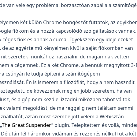
 de van vele egy probléma: borzasztóan zabálja a számítóg
lyemen két külön Chrome böngészőt futtatok, az egyikben
ogle fiókom és a hozzá kapcsolódó szolgáltatások vannak,
céges fiók és annak a cuccai. Igyekszem egy ideje ezeket
, de az egyértelmű kényelmen kívül a saját fiókomban van
amit szeretek munkához használni, de magamnak vettem
nem a cégemnek. Ez a két Chrome, a bennük megnyitott 3-
nra csúnyán le tudja építeni a számítógépem
ználását. Én is ismerem a filozófiát, hogy a nem használt
sztegetett, de kövezzenek meg én jobb szeretem, ha van
usz, és a gép nem kezd el izzadni miközben tabot váltok.
ek valami megoldást, de ma reggelig nem találtam semmi
sználhatót, aztán most szembe jött velem a Webisztán
„
The Great Suspender
” plugin. Telepítettem és voilá, minde
 Délután fél háromkor vidáman és rezzenés nélkül fut a két