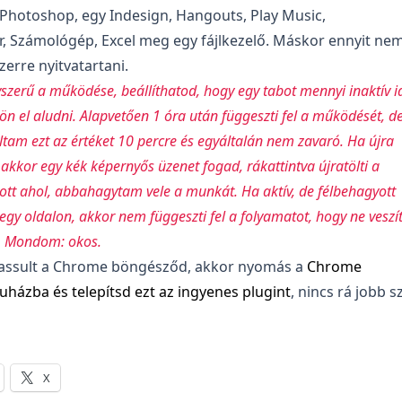
Photoshop, egy Indesign, Hangouts, Play Music,
 Számológép, Excel meg egy fájlkezelő. Máskor ennyit ne
zerre nyitvatartani.
szerű a működése, beállíthatod, hogy egy tabot mennyi inaktív i
ön el aludni. Alapvetően 1 óra után függeszti fel a működését, d
tam ezt az értéket 10 percre és egyáltalán nem zavaró. Ha újra
akkor egy kék képernyős üzenet fogad, rákattintva újratölti a
ott ahol, abbahagytam vele a munkát. Ha aktív, de félbehagyott
egy oldalon, akkor nem függeszti fel a folyamatot, hogy ne veszí
. Mondom: okos.
lassult a Chrome böngésződ, akkor nyomás a
Chrome
uházba és telepítsd ezt az ingyenes plugint
, nincs rá jobb s
X