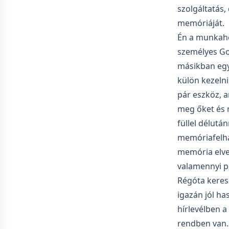
szolgáltatás,
memóriáját.
Én a munkahe
személyes Go
másikban egy 
külön kezelni
pár eszköz, 
meg őket és 
füllel délutá
memóriafelhas
memória elve
valamennyi pl
Régóta keres
igazán jól ha
hírlevélben a 
rendben van.