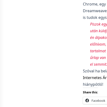
Chrome, egy 
Dreamweaver,
is tudok egys
Piszok egy
után küldj
én átpakol
előhívom, 
tartalmat 
űrlap van 
el semmit
Szóval ha be
Internetes Ár
hiánypótló!
Share this:
Facebook