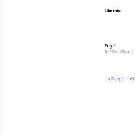
Like this:
Edge
In "GeekZone"
#Google
#Kr